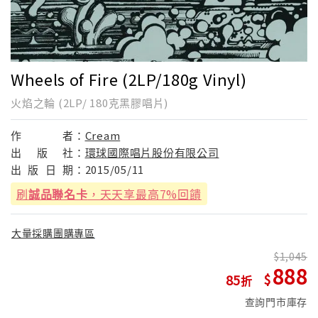
Wheels of Fire (2LP/180g Vinyl)
火焰之輪 (2LP/ 180克黑膠唱片)
作
者：
Cream
出
版
社：
環球國際唱片股份有限公司
出
版
日
期：
2015/05/11
刷
誠品聯名卡
，天天享最高7%回饋
大量採購團購專區
1,045
888
85
查詢門市庫存