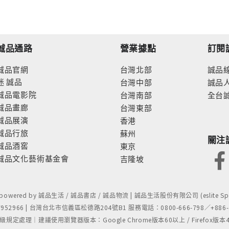
誠品通路
營業據點
訂閱
誠品官網
台灣北部
誠品
迷
誠品
台灣中部
誠品
誠品電影院
台灣南部
全台
誠品畫廊
台灣東部
誠品展演
香港
誠品行旅
蘇州
關注
誠品酒窖
東京
誠品文化藝術基金會
吉隆坡
- powered by 誠品生活 / 誠品書店 / 誠品物流 | 誠品生活股份有限公司 (eslite Spect
52966 | 台灣台北市信義區松德路204號B1 服務電話：0800-666-798／+886-2-
處理｜建議使用瀏覽器版本：Google Chrome版本60以上 / Firefox版本48以上