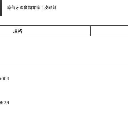
葡萄牙國寶鋼琴家 | 皮耶絲
規格
6003
9629