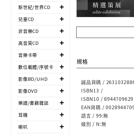
新世紀/世界CD
兒童CD
非音樂CD
高音質CD
音樂卡帶
規格
數位載體/序號卡
影像BD/UHD
誠品貨碼 / 263103288
ISBN13 /
影像DVD
ISBN10 / 8944709629
樂譜/書籍雜誌
EAN貨碼 / 002894470
耳機
語言 / 99:無
級別 / N:無
喇叭