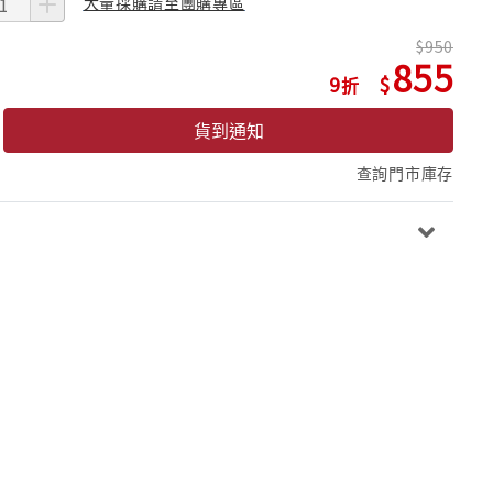
大量採購請至團購專區
950
855
9
貨到通知
查詢門市庫存