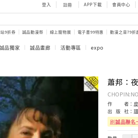
登入
APP下載
會員中心
註冊
站9折券
誠品動漫祭
線上寵物展
電子書99特惠
動漫之音79折
誠品獨家
誠品畫廊
活動專區
expo
蕭邦：夜曲
CHOPIN:N
作
者：
出
版
社：
刷
誠品聯名