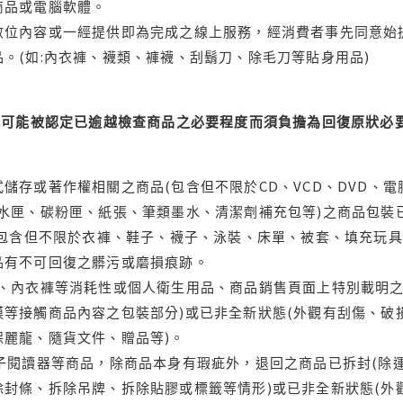
商品或電腦軟體。
位內容或一經提供即為完成之線上服務，經消費者事先同意始提
。(如:內衣褲、襪類、褲襪、刮鬍刀、除毛刀等貼身用品)
可能被認定已逾越檢查商品之必要程度而須負擔為回復原狀必要
儲存或著作權相關之商品(包含但不限於CD、VCD、DVD、電
水匣、碳粉匣、紙張、筆類墨水、清潔劑補充包等)之商品包裝已
(包含但不限於衣褲、鞋子、襪子、泳裝、床單、被套、填充玩具
品有不可回復之髒污或磨損痕跡。
品、內衣褲等消耗性或個人衛生用品、商品銷售頁面上特別載明之
等接觸商品內容之包裝部分)或已非全新狀態(外觀有刮傷、破
保麗龍、隨貨文件、贈品等)。
電子閱讀器等商品，除商品本身有瑕疵外，退回之商品已拆封(除
封條、拆除吊牌、拆除貼膠或標籤等情形)或已非全新狀態(外