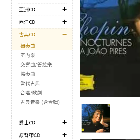
亞洲CD
西洋CD
古典CD
獨奏曲
室內樂
交響曲/管絃樂
協奏曲
當代古典
合唱/歌劇
古典音樂 (含合輯)
爵士CD
原聲帶CD