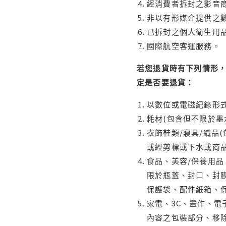
經消費者拆封之影音
非以有形媒介提供之數
已拆封之個人衛生用品
國際航空客運服務。
若您退貨時有下列情形，
定是否要退貨：
以數位或電磁紀錄形式
耗材(包含但不限於墨
衣飾鞋類/寢具/織品
或經剪標或下水或商
食品、美容/保養用
限於瓶蓋、封口、封膜
保護袋、配件紙箱、
家電、3C、畫作、
內容之包裝部分、移除