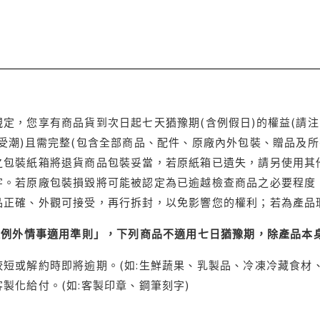
定，您享有商品貨到次日起七天猶豫期(含例假日)的權益(請
受潮)且需完整(包含全部商品、配件、原廠內外包裝、贈品及所
之包裝紙箱將退貨商品包裝妥當，若原紙箱已遺失，請另使用其
字。若原廠包裝損毀將可能被認定為已逾越檢查商品之必要程度，
品正確、外觀可接受，再行拆封，以免影響您的權利；若為產品
理例外情事適用準則」，下列商品不適用七日猶豫期，除產品本
短或解約時即將逾期。(如:生鮮蔬果、乳製品、冷凍冷藏食材、
製化給付。(如:客製印章、鋼筆刻字)