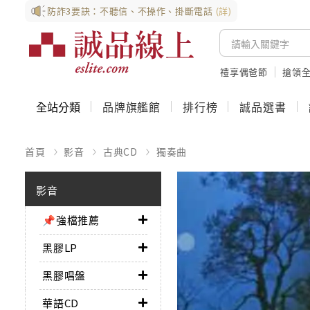
防詐3要訣：不聽信、不操作、掛斷電話
(詳)
禮享偶爸節
搶領全
全站分類
品牌旗艦館
排行榜
誠品選書
首頁
影音
古典CD
獨奏曲
影音
📌強檔推薦
黑膠LP
黑膠唱盤
華語CD