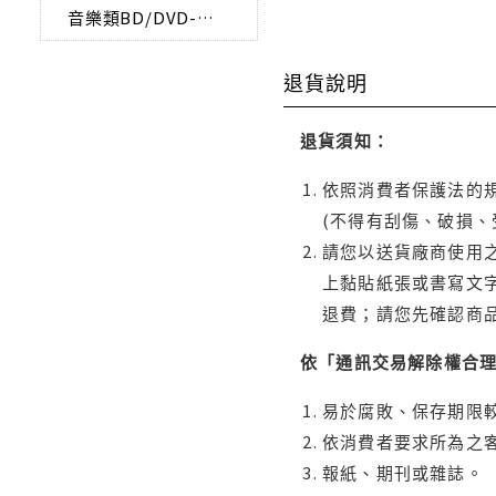
音樂類BD/DVD-AUDIO
退貨說明
退貨須知：
依照消費者保護法的規
(不得有刮傷、破損、
請您以送貨廠商使用
上黏貼紙張或書寫文
退費；請您先確認商
依「通訊交易解除權合
易於腐敗、保存期限較
依消費者要求所為之客
報紙、期刊或雜誌。