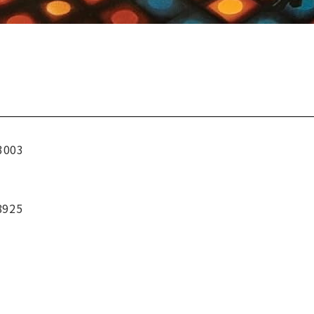
3003
8925