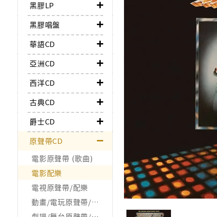
黑膠LP
黑膠唱盤
華語CD
亞洲CD
西洋CD
古典CD
爵士CD
原聲帶CD
電影原聲帶 (歌曲)
電影配樂
電視原聲帶/配樂
動畫/電玩原聲帶/配樂
劇場/舞台原聲帶/配樂