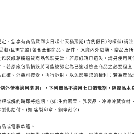
定，您享有商品貨到次日起七天猶豫期(含例假日)的權益(請
受潮)且需完整(包含全部商品、配件、原廠內外包裝、贈品及所
之包裝紙箱將退貨商品包裝妥當，若原紙箱已遺失，請另使用其
字。若原廠包裝損毀將可能被認定為已逾越檢查商品之必要程度，
品正確、外觀可接受，再行拆封，以免影響您的權利；若為產品
理例外情事適用準則」，下列商品不適用七日猶豫期，除產品本
短或解約時即將逾期。(如:生鮮蔬果、乳製品、冷凍冷藏食材、
製化給付。(如:客製印章、鋼筆刻字)
商品或電腦軟體。