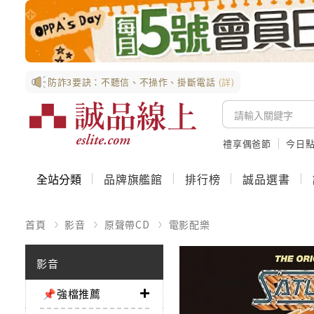
防詐3要訣：不聽信、不操作、掛斷電話
(詳)
禮享偶爸節
今日
全站分類
品牌旗艦館
排行榜
誠品選書
首頁
影音
原聲帶CD
電影配樂
影音
📌強檔推薦