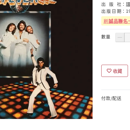
出
版
社：
出
版
日
期：
1
刷
誠品聯名
數量
收藏
付款/配送