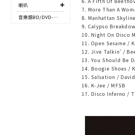
6. A Fifth Of Beetho
喇叭
7. More Than A Woma
音樂類BD/DVD-AUDIO
8. Manhattan Skyline
9. Calypso Breakdo
10. Night On Disco 
11. Open Sesame / 
12. Jive Talkin' / B
13. You Should Be D
14. Boogie Shoes / 
15. Salsation / Davi
16. K-Jee / MFSB
17. Disco Inferno /