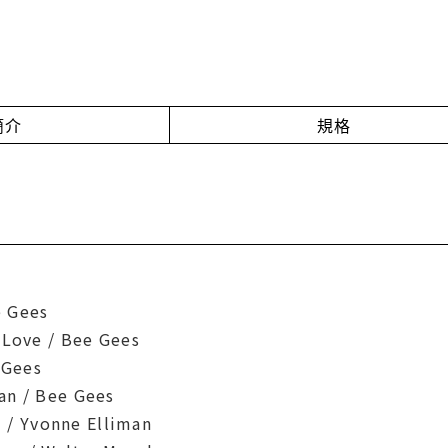
簡介
規格
e Gees
 Love / Bee Gees
 Gees
an / Bee Gees
ou / Yvonne Elliman