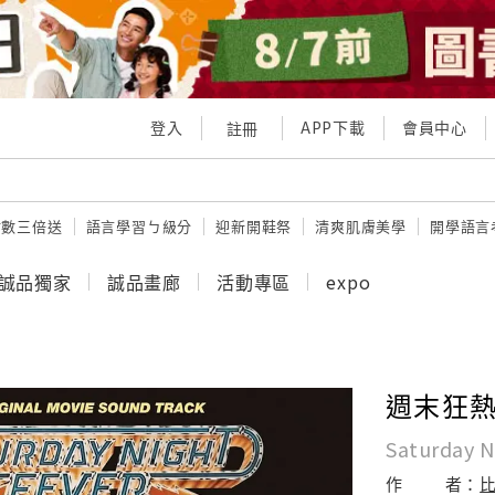
登入
APP下載
會員中心
註冊
點數三倍送
語言學習ㄅ級分
迎新開鞋祭
清爽肌膚美學
開學語言
誠品獨家
誠品畫廊
活動專區
expo
週末狂
Saturday N
作
者：