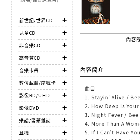
新世紀/世界CD
兒童CD
內容
非音樂CD
高音質CD
內容簡介
音樂卡帶
數位載體/序號卡
曲目
影像BD/UHD
1. Stayin' Alive / Be
2. How Deep Is Your
影像DVD
3. Night Fever / Bee
樂譜/書籍雜誌
4. More Than A Wom
5. If I Can't Have Y
耳機