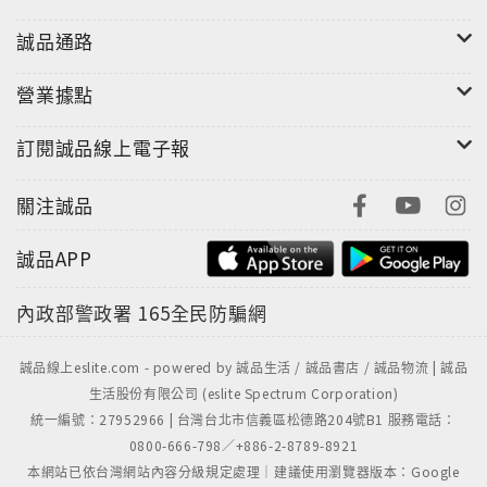
Malmsteen在十五歲時所錄製的試錄帶歌曲
「Powerhouse」，同一年，Malmsteen送了一卷試
誠品通路
錄帶給當時在Guitar Player雜誌寫專欄的Mike
營業據點
Varney，那卷試錄帶後來成了1983年二月好的Guitar
Player附贈品，那一年，Mike Varney邀請
訂閱誠品線上電子報
Malmsteen來到美國，在他所創立的搖滾音樂廠牌
Shrapnel Records旗下的重金屬搖滾樂團Steeler的
關注誠品
同名專輯的錄製，在專輯中的歌曲「Hot On Your
Heels」秀了三分半鐘的吉他獨奏，隨後，Malmsteen
誠品APP
加入了曾在擔任Rainbow樂團主唱期間創造兩首英國單
曲榜TOP 10暢銷曲「Since You Been Gone」，「All
內政部警政署
165全民防騙網
Night Long」的Graham Bonnet所組成的重金屬搖滾
樂團Alcatrazz，他在樂團專輯「No Parole From
誠品線上eslite.com - powered by 誠品生活 / 誠品書店 / 誠品物流 | 誠品
Rock 'N' Roll」中的歌曲「Island In The Sun」表現
生活股份有限公司 (eslite Spectrum Corporation)
亮眼，進而催生了他的個人專輯。
統一編號：27952966 | 台灣台北市信義區松德路204號B1 服務電話：
1984年，Yngwie J. Malmsteenm邀請來自前衛搖滾，
0800-666-798／+886-2-8789-8921
硬式搖滾樂團Jethro Tull的鼓手Barrie Barrow，日後
本網站已依台灣網站內容分級規定處理｜建議使用瀏覽器版本：Google