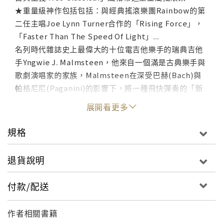
★重量級神作包括包括：與經典搖滾樂團Rainbow的第
二任主唱Joe Lynn Turner合作的「Rising Force」，
「Faster Than The Speed Of Light」...
名列時代雜誌史上最偉大的十位電吉他樂手的瑞典吉他
手Yngwie J. Malmsteen，他來自一個滿是古典樂手與
歌劇演唱家的家族，Malmsteen在深受巴赫(Bach)與
帕格尼尼(Paganini)的影響下，將一種飛快彈奏的「新
古典主義 Neo Classical」風格帶進重金屬搖滾樂。
展開看更多
Yngwie J. Malmsteen在五歲的生日拿到一把吉他，
1970年的九月十八日這一天，音樂史上最具影響力的電
規格
吉他傳奇Jimi Hendrix過世，Yngwie J. Malmsteen看
了Jimi Hendrix的電視特輯，對於特輯中，Jimi
退貨說明
Hendrix在1967年美國加州的蒙特瑞流行音樂祭
(Monterey Pop Festival)中以狂瀉不止的吉他回饋聲
付款/配送
響震撼觀眾，毀壞吉他，像是獻祭一般的放火燒了吉他
的畫面深受震撼，激盪了Yngwie J. Malmsteen踏上吉
作者相關書籍
他之路的夢想。