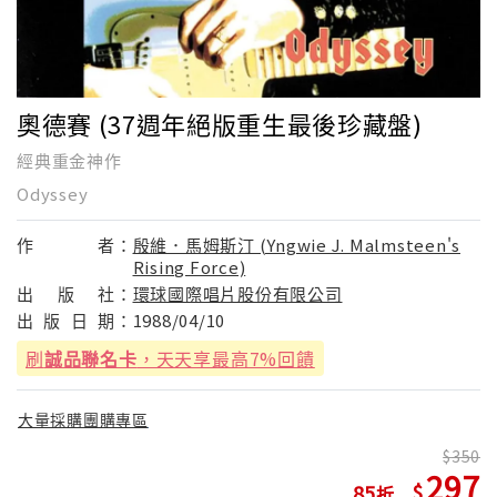
奧德賽 (37週年絕版重生最後珍藏盤)
經典重金神作
Odyssey
作
者：
殷維．馬姆斯汀 (Yngwie J. Malmsteen's
Rising Force)
出
版
社：
環球國際唱片股份有限公司
出
版
日
期：
1988/04/10
刷
誠品聯名卡
，天天享最高7%回饋
大量採購團購專區
350
297
85