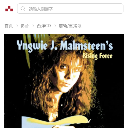
首頁
影音
西洋CD
前衛/重搖滾