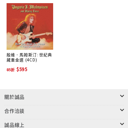
Yngwie J. Malmsteen對於帕格尼尼，韋瓦第(Antonio
Vivaldi)的小提琴指法感到目眩神迷，尤其是帕格尼尼
透過高難度的換指八度，左手撥弦等指法與豐富的音程
擴展了小提琴的音色，進而建立小提琴在音樂發展史上
的重要地位，他也對巴赫將巴洛克音樂風格帶至顛峰的
成就感到相當的敬佩。Malmsteen嘗試將古典小提琴的
彈奏技巧融入搖滾樂，同時還將以巴赫為首的巴洛克音
殷維．馬姆斯汀: 世紀典
樂(Baroque)風格的作曲家的哲學精神與管弦樂作曲法
藏重金選 (4CD)
帶到自己的音樂作曲，而除了巴赫，帕格尼尼，韋瓦第
$595
85折
之外，Yngwie J. Malmsteen最崇拜集結硬式搖滾與重
金屬搖滾風格的經典樂團Deep Purple的創始團員與吉
他手Ritchie Blackmore，他就在這些跨越古典樂與搖
滾樂的啟發之下練就了獨特的新古典主義硬式搖滾風格
關於誠品
(Neo-Classical Hard Rock)。
1982年的四月，出身舊金山龐克搖滾樂團The Nuns，
合作洽談
帶動速彈吉他(Shred Guitar)風潮的音樂製作人Mike
Varney透過唱片行老闆Bill Burkard聽了Yngwie J.
誠品線上