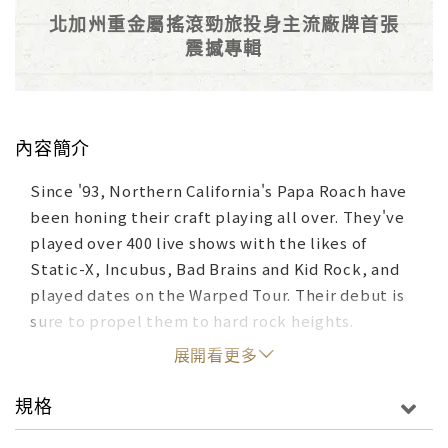
北加州重金屬搖滾勁旅投身主流廠牌首張
震撼專輯
內容簡介
Since '93, Northern California's Papa Roach have
been honing their craft playing all over. They've
played over 400 live shows with the likes of
Static-X, Incubus, Bad Brains and Kid Rock, and
played dates on the Warped Tour. Their debut is
sure to propel them to hard rock heights.
展開看更多
規格