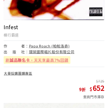
Infest
橫行霸道
作
者：
Papa Roach (帕帕洛奇)
出
版
社：
環球國際唱片股份有限公司
刷
誠品聯名卡
，天天享最高7%回饋
大量採購團購專區
725
652
9
查詢門市庫存