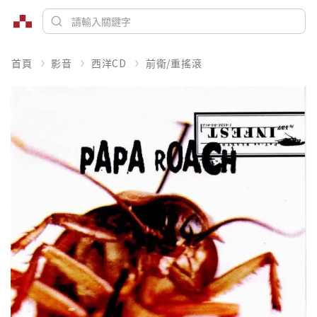
首頁
影音
西洋CD
前衛/重搖滾