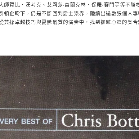
大師賀比．漢考克、艾莉莎‧富蘭克林、保羅‧賽門等等不勝
引領企盼下，仍是不斷回到爵士樂界，陸續出過數張個人專
從兼揉卓越技巧與憂鬱氣質的演奏中，找到撫慰心靈的契合點與