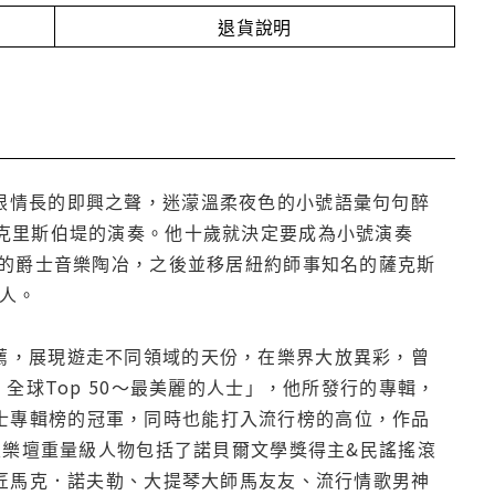
退貨說明
說無限情長的即興之聲，迷濛溫柔夜色的小號語彙句句醉
聞到克里斯伯堤的演奏。他十歲就決定要成為小號演奏
的爵士音樂陶冶，之後並移居紐約師事知名的薩克斯
等人。
人引薦，展現遊走不同領域的天份，在樂界大放異彩，曾
ple list 全球Top 50～最美麗的人士」，他所發行的專輯，
下爵士專輯榜的冠軍，同時也能打入流行榜的高位，作品
及樂壇重量級人物包括了諾貝爾文學獎得主&民謠搖滾
匠馬克．諾夫勒、大提琴大師馬友友、流行情歌男神