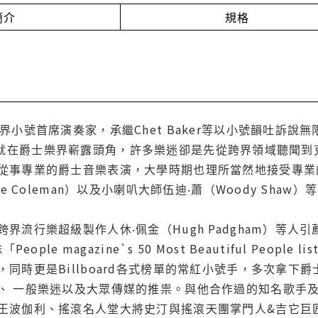
簡介
規格
界小號首席演奏家，承繼Chet Baker等以小號韻吐訴
tti極早就在爵士樂界嶄露頭角，許多樂迷卻是先從跨界領域聽
從事專業的爵士音樂表演，大學時期也理所當然地接受專業
e Coleman）以及小喇叭大師伍迪‧蕭（Woody Shaw）
界流行樂超級製作人休‧佩金（Hugh Padgham）等
eople magazine`s 50 Most Beautiful Peo
，同時更是Billboard各式榜單的常紅小號手，多次拿
、 一般樂迷以及大眾傳媒的推祟。與他合作過的知名歌手
王波伽利、搖滾名人堂大將史汀與搖滾天團掌門人&吉它巨