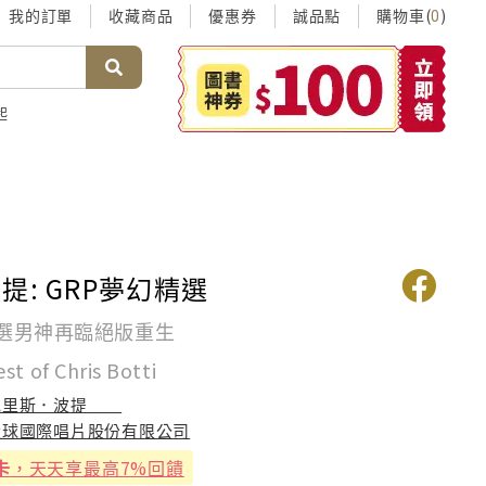
我的訂單
收藏商品
優惠券
誠品點
購物車(
)
0
起
提: GRP夢幻精選
精選男神再臨絕版重生
st of Chris Botti
克里斯．波提
環球國際唱片股份有限公司
卡
，天天享最高7%回饋