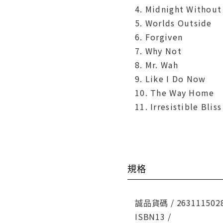
4. Midnight Without
5. Worlds Outside
6. Forgiven
7. Why Not
8. Mr. Wah
9. Like I Do Now
10. The Way Home
11. Irresistible Bliss
規格
誠品貨碼 / 263111502
ISBN13 /