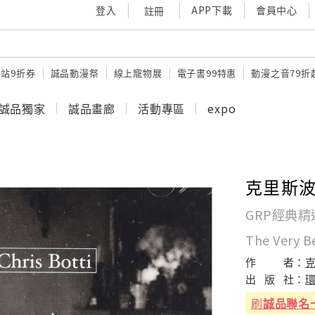
登入
APP下載
會員中心
註冊
站9折券
誠品動漫祭
線上寵物展
電子書99特惠
動漫之音79折
誠品獨家
誠品畫廊
活動專區
expo
克里斯波
GRP經典
The Very Be
作
者：
出
版
社：
刷
誠品聯名