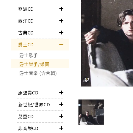
亞洲CD
西洋CD
古典CD
爵士CD
爵士歌手
爵士樂手/樂團
爵士音樂 (含合輯)
原聲帶CD
新世紀/世界CD
兒童CD
非音樂CD