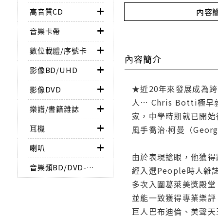
內容
高音質CD
音樂卡帶
數位載體/序號卡
內容簡介
影像BD/UHD
★近20年來發展成為跨
影像DVD
人… Chris Bo
樂譜/書籍雜誌
家，中學時期就已開始
耳機
風手喬治‧柯曼（Georg
喇叭
由於表現搶眼，他獲得跨
音樂類BD/DVD-AUDIO
經入選People時人雜誌「P
多次入圍葛萊美獎殿堂
並能一致獲得專業樂評
巨人巴布迪倫、美聲天