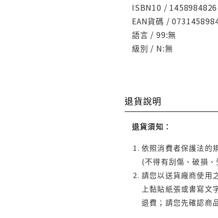
ISBN10 / 1458984826
EAN貨碼 / 073145898
語言 / 99:無
級別 / N:無
退貨說明
退貨須知：
依照消費者保護法的規
(不得有刮傷、破損、
請您以送貨廠商使用
上黏貼紙張或書寫文
退費；請您先確認商