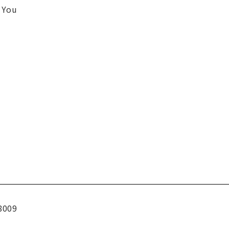
 You
8009