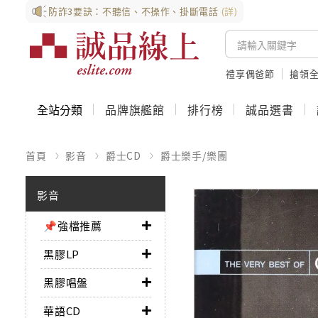
防詐3要訣：不聽信、不操作、掛斷電話
(詳)
禮享偶爸節
搶領全
全站分類
品牌旗艦館
排行榜
誠品選書
首頁
影音
爵士CD
爵士樂手/樂團
影音
📌強檔推薦
黑膠LP
黑膠唱盤
華語CD