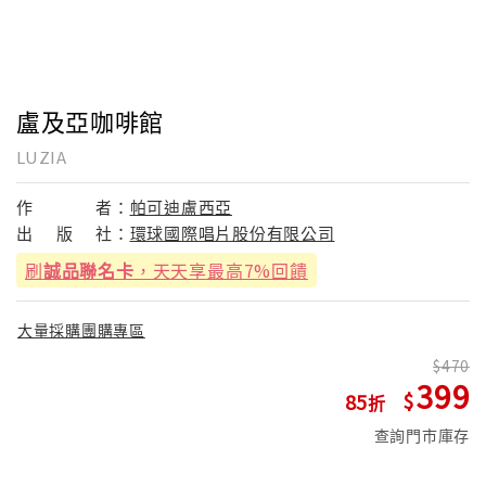
盧及亞咖啡館
LUZIA
作
者：
帕可迪盧西亞
出
版
社：
環球國際唱片股份有限公司
刷
誠品聯名卡
，天天享最高7%回饋
大量採購團購專區
470
399
85
查詢門市庫存