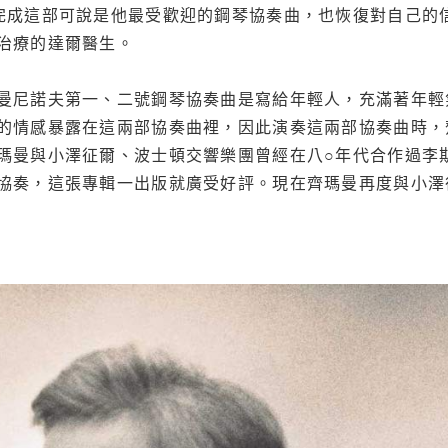
完成這部可說是他最受歡迎的鋼琴協奏曲，也恢復對自己的
治療的達爾醫生。
曼尼諾夫第一、二號鋼琴協奏曲是寫給年輕人，充滿著年輕
的情感暴露在這兩部協奏曲裡，因此演奏這兩部協奏曲時，
瑪曼與小澤征爾、波士頓交響樂團曾經在八○年代合作過李
協奏，這張專輯一出版就廣受好評。現在齊瑪曼再度與小澤