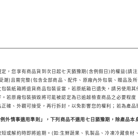
定，您享有商品貨到次日起七天猶豫期(含例假日)的權益(請
受潮)且需完整(包含全部商品、配件、原廠內外包裝、贈品及所
之包裝紙箱將退貨商品包裝妥當，若原紙箱已遺失，請另使用其
字。若原廠包裝損毀將可能被認定為已逾越檢查商品之必要程度，
品正確、外觀可接受，再行拆封，以免影響您的權利；若為產品
理例外情事適用準則」，下列商品不適用七日猶豫期，除產品本
短或解約時即將逾期。(如:生鮮蔬果、乳製品、冷凍冷藏食材、