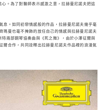
信心。為了對醫師表示感激之意，拉赫曼尼諾夫把這
氣息。如同初戀情感般的作品，拉赫曼尼諾夫幾乎毫
齊瑪曼也毫不掩飾的放任自己的情感與拉赫曼尼諾夫
斯特兩部鋼琴協奏曲與《死之舞》，由於小澤征爾與
征爾合作，共同詮釋出拉赫曼尼諾夫作品裡的浪漫氣