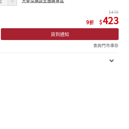
大量採購請至團購專區
470
423
9
貨到通知
查詢門市庫存