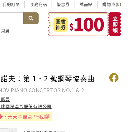
我的訂單
收藏商品
優惠券
誠品點
購物車(
)
0
考用展
諾夫：第 1．2 號鋼琴協奏曲
OV:PIANO CONCERTOS NO.1 & 2
齊瑪曼
環球國際唱片股份有限公司
卡
，天天享最高7%回饋