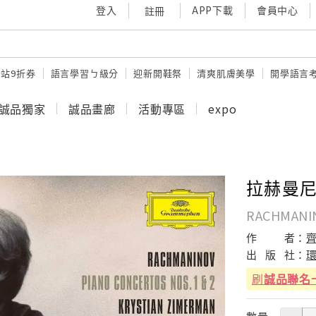
登入
APP下載
會員中心
註冊
站9折券
語言學習ㄅ級分
迎新開鞋祭
清爽肌膚美學
開學語言
誠品獨家
誠品畫廊
活動專區
expo
拉赫曼尼
RACHMANIN
作
者：
出
版
社：
刷
誠品聯名