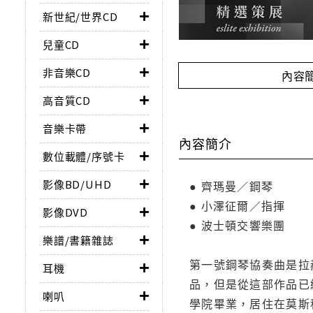
新世紀/世界CD
兒童CD
非音樂CD
內容
高音質CD
音樂卡帶
內容簡介
數位載體/序號卡
影像BD/UHD
● 齊瑪曼／鋼琴
● 小澤征爾／指揮
影像DVD
● 波士頓交響樂團
樂譜/書籍雜誌
第一號鋼琴協奏曲是拉
耳機
品，但是從這部作品已
喇叭
學院畢業，居住在莫斯