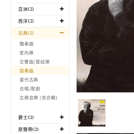
亞洲CD
西洋CD
古典CD
獨奏曲
室內樂
交響曲/管絃樂
協奏曲
當代古典
合唱/歌劇
古典音樂 (含合輯)
爵士CD
原聲帶CD