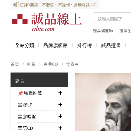
防詐3要訣：不聽信、不操作、掛斷電話
(詳)
禮享偶爸節
搶領全
全站分類
品牌旗艦館
排行榜
誠品選書
首頁
影音
古典CD
協奏曲
影音
📌強檔推薦
黑膠LP
黑膠唱盤
華語CD