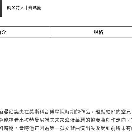
鋼琴詩人 | 齊瑪曼
簡介
規格
赫曼尼諾夫在莫斯科音樂學院時期的作品，題獻給他的堂兄
經能夠看出拉赫曼尼諾夫未來浪漫華麗的協奏曲創作走向。
科時期。當時他正因為第一號交響曲演出失敗受到前所未有