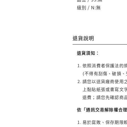
級別 / N:無
退貨說明
退貨須知：
依照消費者保護法的規
(不得有刮傷、破損、
請您以送貨廠商使用
上黏貼紙張或書寫文
退費；請您先確認商
依「通訊交易解除權合
易於腐敗、保存期限較