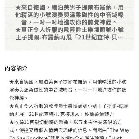
★來自德國，飄泊美男子提爾布羅納，用
他精湛的小號演奏與溫柔磁性的中音域嗓
音，一吋一吋地進攻你的聽覺神經。
★真正令人折服的歐陸爵士樂壇頭號小號
王子提爾‧布羅納再展「21世紀查特‧貝克
接班人」極致柔情魅力
內容簡介
★來自德國，飄泊美男子提爾布羅納，用他精湛的小號
演奏與溫柔磁性的中音域嗓音，一吋一吋地進攻你的聽
覺神經。
★真正令人折服的歐陸爵士樂壇頭號小號王子提爾‧布羅
納再展「21世紀查特‧貝克接班人」極致柔情魅力
★收錄11首親切動聽的樂曲，以五重奏伴奏演唱的方
式，傳達交織個人情緒與思緒的信息。開場曲"The Way
To Say Goodbye"就足以讓你全神灌注聆聽，"High