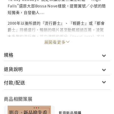
Falls"還原大部Bossa Nove樣貌，提爾翼號／小號的簡
短獨奏，自發動人.....
2000年以後所謂的『流行爵士』、『輕爵士』或『都會
爵士』持續盛行，暢銷的唱片甚至動輒超過百萬，凌駕
大多數的流行樂，其中演唱的部分（Vocal Jazz）尤以
展開看更多
女性歌手較具賣相，戴安娜克瑞兒、諾拉瓊絲所獲得銷
售天量以及拿到手軟的獎項，似乎更加證明越來越多流
規格
行音樂和傳統爵士的樂迷，願意擴大她們的音樂包容
性。
退貨說明
或許是以故的爵士小號／演唱大師查特貝特的留下的
包袱，他那氣若游絲，脆弱迷情的嗓音，宛若是這一派
付款/配送
爵士男性歌手無法衝破、甩拋的魔咒，後輩們只能同中
求異，盡量找機會發揮各自的才華魅力。來自德國，飄
泊美男子提爾布羅納不斷企圖用他精湛的小號演奏與溫
商品相關策展
柔磁性的中音域嗓音，一吋一吋地進攻你的聽覺神經。
提爾布羅納自九０年代中期出道以來，發行多張專
影音新品預購