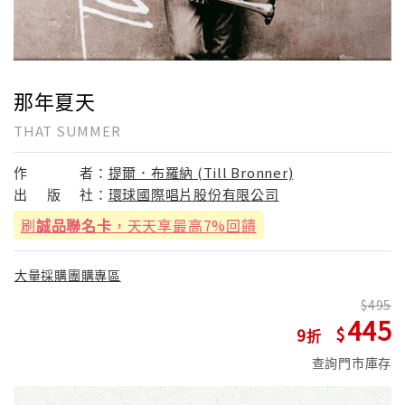
那年夏天
THAT SUMMER
作
者：
提爾．布羅納 (Till Bronner)
出
版
社：
環球國際唱片股份有限公司
刷
誠品聯名卡
，天天享最高7%回饋
大量採購團購專區
495
445
9
查詢門市庫存