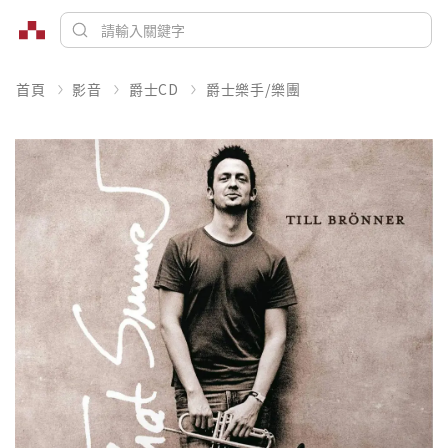
首頁
影音
爵士CD
爵士樂手/樂團