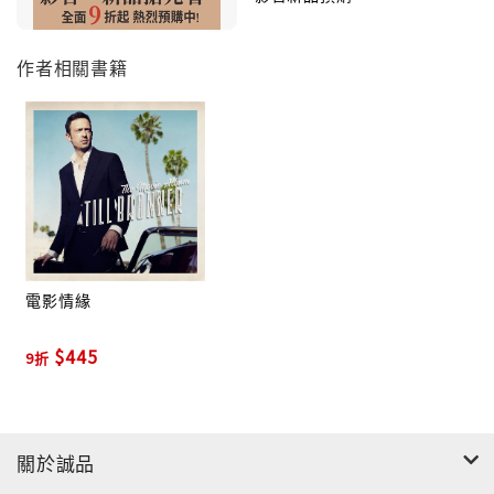
輯，本職為爵士小號手，又善於編譜各類型的樂曲、唱
片製作，演唱嗓音綜合查特貝特與麥可法蘭克斯
（Michael Franks），是當代跨界音樂圈極為活躍的音
作者相關書籍
樂新秀，專輯『那年夏天』（That Summer）是他個
人的第五張錄音室專輯，也是他繼在Verve唱片發行，
探索靈魂樂精隨的"Blue Eyes Soul"後，將Bossa
Nove融合改良成更流行卻不失輕妙質感的傑作。
全輯收錄11首親切動聽的樂曲，以五重奏伴奏演唱
的方式，傳達交織個人情緒與思緒的信息。光開場
曲"The Way To Say Goodbye"就足以讓你全神灌注聆
聽，"High Falls"還原大部Bossa Nove樣貌，提爾翼號
電影情緣
／小號的簡短獨奏，自是動聽，"When Your Love Has
Gone"美到不行，"Antonio’s Song"是Bossa Nova
$445
9折
與流行結合的另一典範，"Ready Or Not"是首跳脫輕快
的流行樂曲，小號與吉他獨奏再度攫住你的聽覺神經，
至此女性樂迷請注意了，這位才貌雙全的歌手，可是不
關於誠品
分年紀大小通吃的。