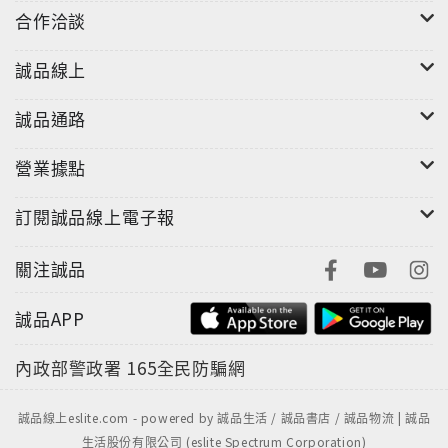
合作洽談
【CD曲目】
誠品線上
01.Your Way to Say Goodbye 02.Bein’ Green
誠品通路
03.High Falls 04.When Your Lover Has Gone
05.Estrada Branca 06.Antonio’s Song 07.Ready
營業據點
or Not 08.After Hours 09.So Right, So Wrong
訂閱誠品線上電子報
10.Wishing Well 11.Rising Star
關注誠品
誠品APP
內政部警政署
165全民防騙網
誠品線上eslite.com - powered by 誠品生活 / 誠品書店 / 誠品物流 | 誠品
生活股份有限公司 (eslite Spectrum Corporation)