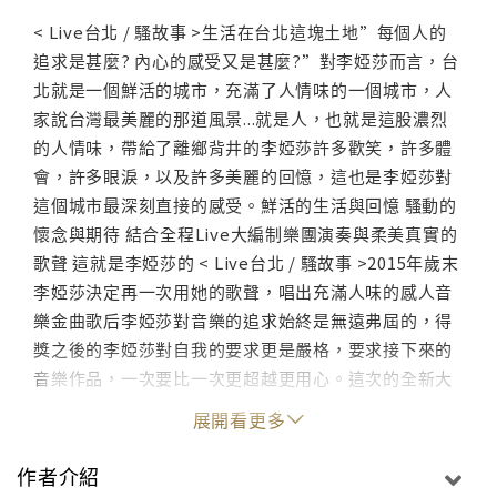
< Live台北 / 騷故事 >生活在台北這塊土地”每個人的
追求是甚麼? 內心的感受又是甚麼?”對李婭莎而言，台
北就是一個鮮活的城市，充滿了人情味的一個城市，人
家說台灣最美麗的那道風景...就是人，也就是這股濃烈
的人情味，帶給了離鄉背井的李婭莎許多歡笑，許多體
會，許多眼淚，以及許多美麗的回憶，這也是李婭莎對
這個城市最深刻直接的感受。鮮活的生活與回憶 騷動的
懷念與期待 結合全程Live大編制樂團演奏與柔美真實的
歌聲 這就是李婭莎的 < Live台北 / 騷故事 >2015年歲末
李婭莎決定再一次用她的歌聲，唱出充滿人味的感人音
樂金曲歌后李婭莎對音樂的追求始終是無遠弗屆的，得
獎之後的李婭莎對自我的要求更是嚴格，要求接下來的
音樂作品，一次要比一次更超越更用心。這次的全新大
碟< Live台北 / 騷故事 >就在如此的自我要求下完成的
展開看更多
佳作，是由台灣樂觀音樂結合馬來西亞PopPopMusic
以及馬來西亞最佳爵士樂團WVC共同精心打造，李婭莎
作者介紹
更是參與了整張專輯的製作與企畫，親自定調 <鮮活>