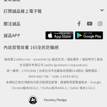
年，馬來西亞爵士樂團的代表人物鄭澤相大師擔任音樂
總監，其領軍的WVC樂團及馬來西亞吉他大師Roger
訂閱誠品線上電子報
Wang，世界冠軍的口琴演奏家Owen Ho共同參與編曲
陣容更是一時之選，而這次擔任整張專輯的錄音，混
關注誠品
音，母帶後製的The Ark Studios, Mixing &
誠品APP
Mastering Engineer: Nick Lee 李万泰，更是一個在
馬來西亞獲獎無數的專業團隊。這次結合國際團隊，跨
內政部警政署
165全民防騙網
國製作，由樂觀音樂製作推出的這張充滿了爵士風情，
細膩情感，鮮活騷動的全新專輯.... 李婭莎2015全新大碟
誠品線上eslite.com - powered by 誠品生活 / 誠品書店 / 誠品物流 | 誠品
。值得您的細細品味。讓我們從第一首歌西施開場，一
生活股份有限公司 (eslite Spectrum Corporation)
起進入李婭莎為您帶來的全新Live鮮活真實的音樂饗
統一編號：27952966 | 台灣台北市信義區松德路204號B1 服務電話：
宴。
0800-666-798／+886-2-8789-8921
本網站已依台灣網站內容分級規定處理｜建議使用瀏覽器版本：Google
Chrome版本60以上 / Firefox版本48以上 / Safari 版本11以上
Passkey Pledge