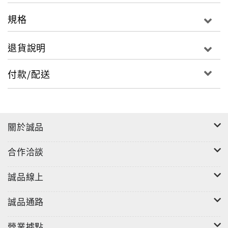
二字作為這次新專輯的製作方向，跟專輯製作團隊共同
規格
訂定出了的兩大主軸與<騷動>。 以生活在台北的角度，
結合了生活的呼吸，鮮活的音樂，嬌嫩的騷動，殷切的
退貨說明
期盼等態度，真實的呈現在專輯之中，並以高達100人
次以上的實體樂器的編制，鮮活的記錄下這次音樂製作
付款/配送
中的每個音符，而在新專輯中，李婭莎除了持續創作了
自己的作品之外，所有的專輯企劃與選歌會議當然也是
親自全程參與。而新專輯中的新歌<窗邊的等待>，更是
李婭莎為了對心中的偶像的不捨與期盼，親自填詞創
關於誠品
作，企劃發想的作品。而本次的製作團隊更是陣容堅
強，有為多位天王天后創作歌曲的金牌創作人 謝誌豪，
合作洽談
黃士祐，強里歐，鄭澤相，羅溢平...等大師紛紛為李婭
莎量身訂製專輯新歌與參與製作。此外，本次更邀請到
誠品線上
了多次獲獎的PC Foo擔任此次專輯的包裝設計，由陳子
韓親自擔任影像側拍紀錄，以Live作為專輯設計的中
誠品通路
心，讓李婭莎鮮活細緻的音樂與自然的身影遊走在整張
專輯之間。除此之外，這次新專輯特別邀請由旅美多
營業據點