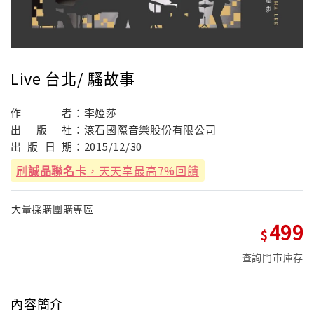
Live 台北/ 騷故事
作
者：
李婭莎
出
版
社：
滾石國際音樂股份有限公司
出
版
日
期：
2015/12/30
刷
誠品聯名卡
，天天享最高7%回饋
大量採購團購專區
499
查詢門市庫存
內容簡介