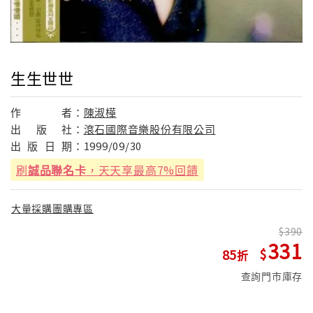
生生世世
作
者：
陳淑樺
出
版
社：
滾石國際音樂股份有限公司
出
版
日
期：
1999/09/30
刷
誠品聯名卡
，天天享最高7%回饋
大量採購團購專區
390
331
85
查詢門市庫存