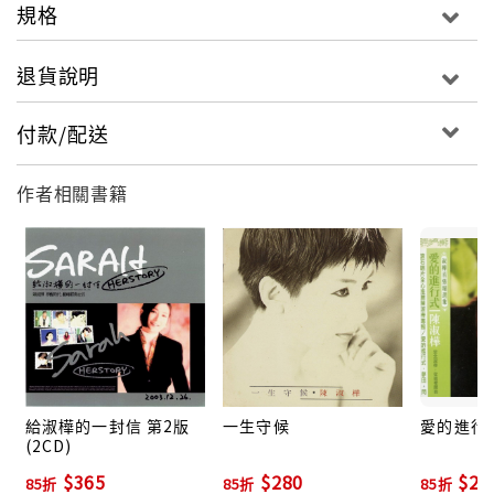
規格
退貨說明
付款/配送
作者相關書籍
給淑樺的一封信 第2版
一生守候
愛的進行
(2CD)
$365
$280
$28
85折
85折
85折