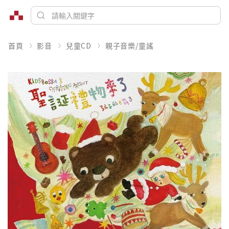
首頁
影音
兒童CD
親子音樂/童謠