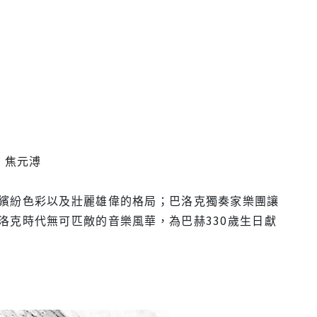
 焦元溥
繽紛色彩以及壯麗雄偉的格局；巴洛克獨奏家樂團讓
洛克時代無可匹敵的音樂風華，為巴赫330歲生日獻