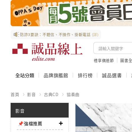
防詐3要訣：不聽信、不操作、掛斷電話
(詳)
禮享偶爸節
圖書全
全站分類
品牌旗艦館
排行榜
誠品選書
首頁
影音
古典CD
協奏曲
影音
📌強檔推薦