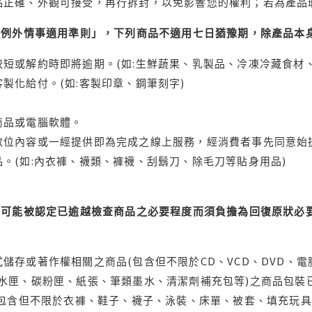
品正確、外觀可接受，再行拆封，以免影響您的權利；若為產品
理例外情事適用準則」，下列商品不適用七日猶豫期，除產品本
短或解約時即將逾期。(如:生鮮蔬果、乳製品、冷凍冷藏食材、
製化給付。(如:客製印章、鋼筆刻字)
商品或電腦軟體。
位內容或一經提供即為完成之線上服務，經消費者事先同意始提
。(如:內衣褲、襪類、褲襪、刮鬍刀、除毛刀等貼身用品)
可能被認定已逾越檢查商品之必要程度而須負擔為回復原狀必要
儲存或著作權相關之商品(包含但不限於CD、VCD、DVD、電
水匣、碳粉匣、紙張、筆類墨水、清潔劑補充包等)之商品包裝已
(包含但不限於衣褲、鞋子、襪子、泳裝、床單、被套、填充玩具