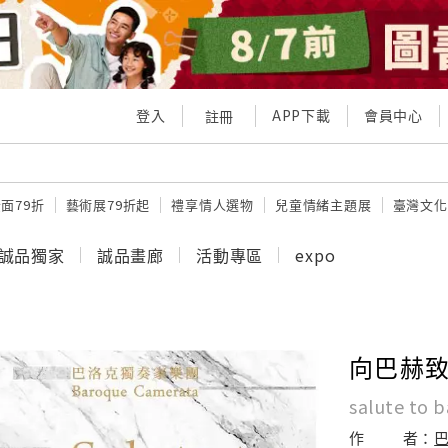
登入
APP下載
會員中心
註冊
面79折
藝術展79折起
禮享情人選物
兒童情緒主題展
臺灣文化
誠品獨家
誠品畫廊
活動專區
expo
向巴赫致敬
salute to 
作
者：