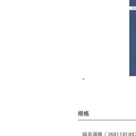
"
規格
誠品貨碼 / 268118180