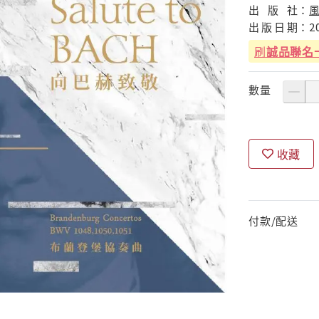
出
版
社：
出
版
日
期：
2
刷
誠品聯名
數量
收藏
付款/配送