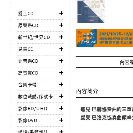
爵士CD
原聲帶CD
新世紀/世界CD
兒童CD
非音樂CD
內容
高音質CD
音樂卡帶
內容簡介
數位載體/序號卡
影像BD/UHD
聽見 巴赫協奏曲的三
感受 巴洛克協奏曲顛
影像DVD
樂譜/書籍雜誌