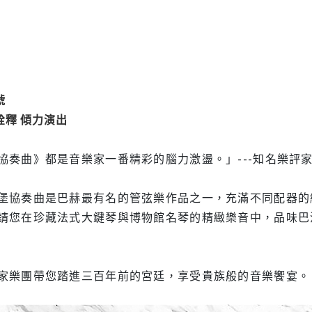
號
詮釋 傾力演出
協奏曲》都是音樂家一番精彩的腦力激盪。」---知名樂評家
堡協奏曲是巴赫最有名的管弦樂作品之一，充滿不同配器的
請您在珍藏法式大鍵琴與博物館名琴的精緻樂音中，品味巴
家樂團帶您踏進三百年前的宮廷，享受貴族般的音樂饗宴。