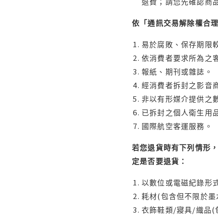
退費；請您先確認商
依「通訊交易解除權合
易於腐敗、保存期限較
依消費者要求所為之客
報紙、期刊或雜誌。
經消費者拆封之影音
非以有形媒介提供之數
已拆封之個人衛生用品
國際航空客運服務。
若您退貨時有下列情形，
定是否要退貨：
以數位或電磁紀錄形式
耗材(包含但不限於墨
衣飾鞋類/寢具/織品