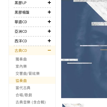
黑膠LP
黑膠唱盤
華語CD
亞洲CD
西洋CD
古典CD
獨奏曲
室內樂
交響曲/管絃樂
協奏曲
當代古典
合唱/歌劇
古典音樂 (含合輯)