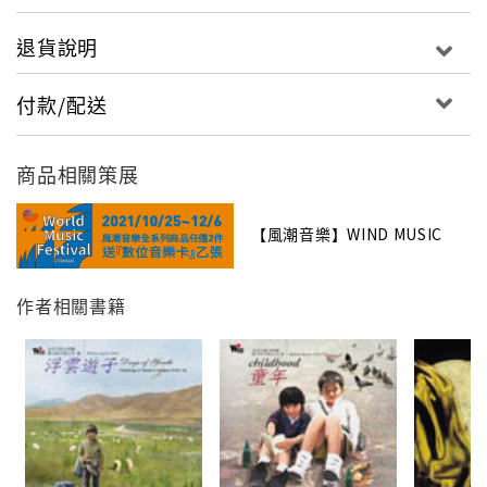
6 聽泉
7 蘭花草
退貨說明
8 菩提樹
9 稻草裡的火雞
付款/配送
10 海邊
11 八隻小鵝
商品相關策展
12 草原夜色美
13 再會吧！原野
14 大海啊！故鄉
【風潮音樂】WIND MUSIC
作者相關書籍