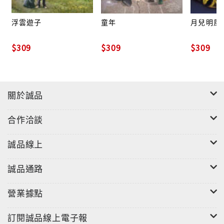
浮雲遊子
童年
月兒明風
$309
$309
$309
關於誠品
合作洽談
誠品線上
誠品通路
營業據點
訂閱誠品線上電子報