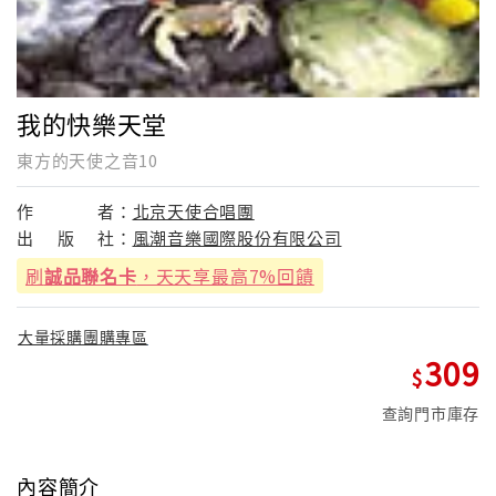
我的快樂天堂
東方的天使之音10
作
者：
北京天使合唱團
出
版
社：
風潮音樂國際股份有限公司
刷
誠品聯名卡
，天天享最高7%回饋
大量採購團購專區
309
查詢門市庫存
內容簡介