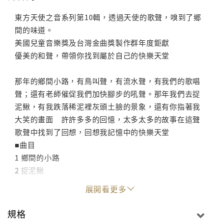
東方天使之音系列第10輯，透過天使的歌聲，嗅到了鄉
間的味道。
美國兒童音樂獎及台灣金曲獎製作群年度鉅獻
優美的和聲，帶領你找到屬於自己的快樂天堂
那年的鄉間小路，有鳥叫聲，有流水聲，有我們的歌唱
聲；還有老師催促我們加快腳步的吼聲。那年我們去捉
泥鰍，有我跌落稀泥裡灰頭土臉的景象，還有你指著我
大笑的畫面 許許多多的回憶，太多太多的故事在這聲
歌聲中找到了回想，回想我記憶中的快樂天堂
■曲目
1 鄉間的小路
2 捉泥鰍
3 快樂天堂
展開看更多
4 風鈴草
5 愛跳舞的小朋友
規格