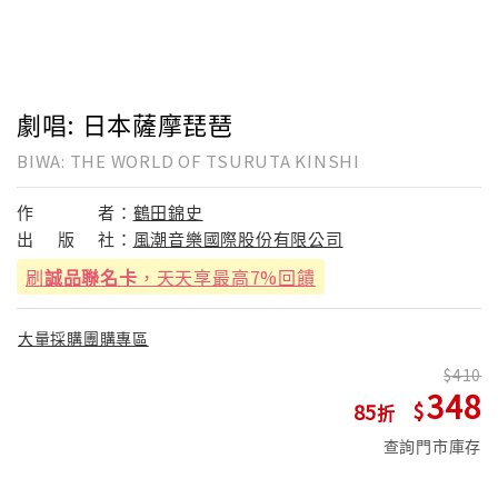
劇唱: 日本薩摩琵琶
BIWA: THE WORLD OF TSURUTA KINSHI
作
者：
鶴田錦史
出
版
社：
風潮音樂國際股份有限公司
刷
誠品聯名卡
，天天享最高7%回饋
大量採購團購專區
410
348
85
查詢門市庫存