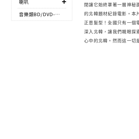
喇叭
閉讓它始終罩著一層神秘
的北韓題材紀錄電影。本
音樂類BD/DVD-AUDIO
正恩髮型！全國只有一個
深入北韓，讓我們親眼探
心中的北韓。然而這一切