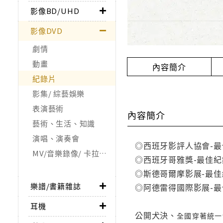
影像BD/UHD
影像DVD
劇情
動畫
內容簡介
紀錄片
影集/ 綜藝娛樂
表演藝術
內容簡介
藝術、生活、知識
演唱、演奏會
◎西班牙影評人協會-
MV/音樂錄像/ 卡拉OK
◎西班牙哥雅獎-最佳
◎斯德哥爾摩影展-最
樂譜/書籍雜誌
◎阿德雷得國際影展-
耳機
公開犬決、
全國穿著統一