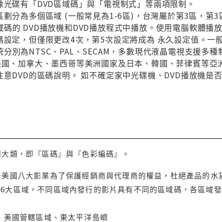
像光碟有「DVD區域碼」與「電視制式」等兩項限制。
區劃分為多個區域 (一般常見為1-6區)，台灣屬於第3區，
碼的 DVD播放機和DVD播放程式中播放。使用電腦軟體播
碼設定，但僅限更改4次，第5次設定將成為 永久設定值。一
分別為NTSC、PAL、SECAM，多數現代液晶電視支援多
與美國、加拿大、墨西哥等美洲國家及日本、韓國、菲律賓等亞
注意DVD的區碼說明。 如不確定家中光碟機、DVD播放機是
兩大類，即『區碼』與『色彩編碼』。
是美國八大影業為了保護經銷商與代理商的權益，杜絕產品的水
6大區域，不同區域內發行的影片具有不同的區域碼，各區域發
大、美國管轄區域、東太平洋島嶼