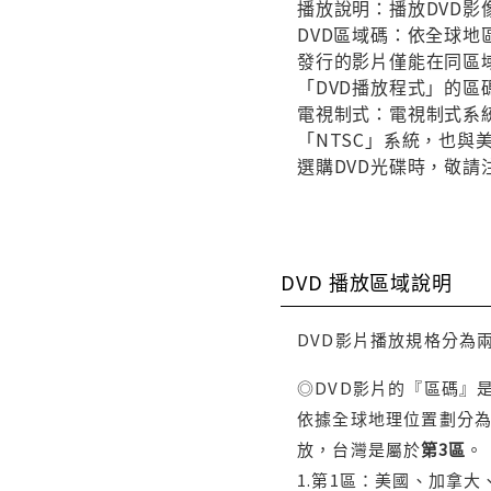
播放說明：播放DVD影
DVD區域碼：依全球地
發行的影片僅能在同區域
「DVD播放程式」的區
電視制式：電視制式系統
「NTSC」系統，也
選購DVD光碟時，敬請
DVD 播放區域說明
DVD影片播放規格分為
◎DVD影片的『區碼』
依據全球地理位置劃分為
放，台灣是屬於
第3區
。
1.第1區：美國、加拿