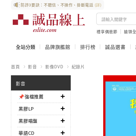
防詐3要訣：不聽信、不操作、掛斷電話
(詳)
禮享偶爸節
搶領全
全站分類
品牌旗艦館
排行榜
誠品選書
首頁
影音
影像DVD
紀錄片
影音
📌強檔推薦
黑膠LP
黑膠唱盤
華語CD