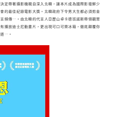
演決定帶著攝影機親自深入北韓，讓本片成為國際影壇鮮少
協會的最佳紀錄電影大獎。北韓政府下令男大生都必須剪金
流言頻傳…。由北韓的代言人亞歷山卓卡德班諾斯帶領觀眾
還有播放迪士尼動畫片，更出現可口可樂冰箱，徹底顛覆你
知道…。