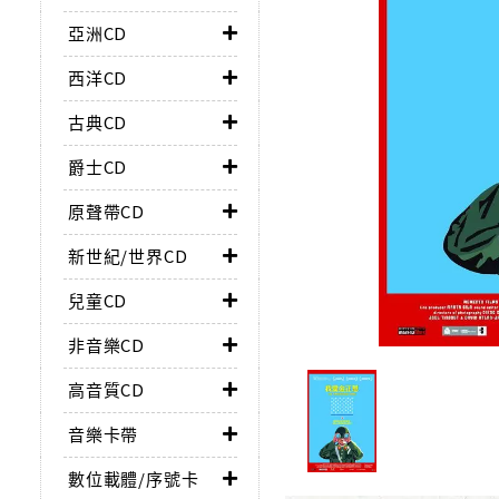
亞洲CD
西洋CD
古典CD
爵士CD
原聲帶CD
新世紀/世界CD
兒童CD
非音樂CD
高音質CD
音樂卡帶
數位載體/序號卡