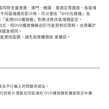
第3區同時含蓋香港、澳門、韓國、東南亞等國家。各區域
放不同區域碼的影片時，可以更改「DVD光碟機」及
般「家用DVD播放機」則無法修改區域碼設定。
種制式，但DVD播放機輸出仍可能受制式限制。台灣屬於
洲國家相同。
否能更改區碼，請先與原購買商 家確認。
貨及平行輸入的問題而提出。
行的影片僅能在同區域的 DVD播放機和播放程式中播