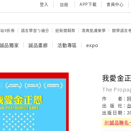
登入
APP下載
會員中心
註冊
站9折券
語言學習ㄅ級分
迎新開鞋祭
清爽肌膚美學
開學語言
誠品獨家
誠品畫廊
活動專區
expo
我愛金
The Propa
作
者：
出
版
社：
出
版
日
期：
2
刷
誠品聯名