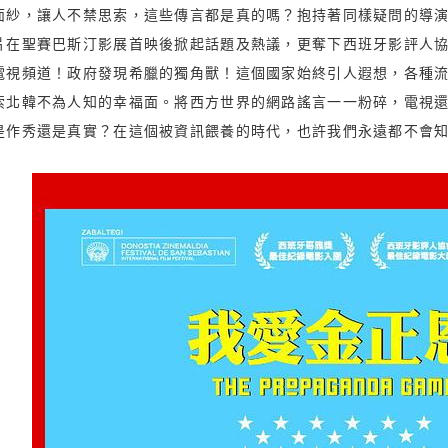
面紗，讓人不禁思索，這些傳言都是真的嗎？抱持著同樣疑問的導
片在聖賽巴斯汀影展首映後掀起話題及熱議，更奪下西班牙影評人
電視頻道！政府發現希臘的獨角獸！這個國家始終引人遐想，各種
索北韓不為人知的幸福面。將西方世界的網路謠言一一粉碎，電視
是作秀還是真實？在這個被資訊餵養的時代，也許我們永遠都不會