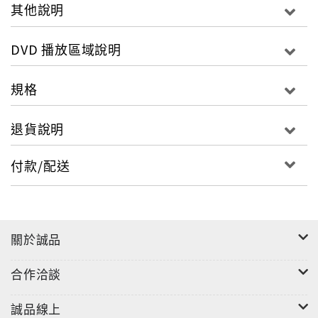
其他說明
國台灣光復以後等不同的時期的經營治理，如此錯雜的
時空背景卻也一一反映在台灣的老街建築面貌上，在建
DVD 播放區域說明
築樣式上各個族群也都有自我堅守的原則與喜好，而不
同時期的當權者也將西式的建築風尚引人了台灣，將台
規格
灣老街建築呈現許多不同面貌，反映了當時大時代的政
治變遷，也勾勒出每一鄉鎮發展輪廓，這些特質在台灣
退貨說明
現存的老街上更為明顯。HD2118-民俗風情之美台灣的
民俗信仰也就是一般人所稱之民俗廟會，隨著人民的生
付款/配送
活習慣情感與信仰的代代相傳，經由地域或環境變遷的
影響而衍生出今天深具地方特色的，台灣民俗歷史文化
傳承這些都在人們精神生活上扮演著舉足輕重的角色。
台灣從北到南全台各地廟會活動可以說終年不斷，傳達
關於誠品
出台灣人民心靈至誠的信仰，在臺灣由於廟宇遍佈各地
與宗教活動的興盛，舉凡神佛誕辰、建醮祭祀或安靈祈
合作洽談
福，都會舉行熱鬧的廟會活動，而王爺與媽祖則是台灣
最重要，也最普遍的民間信仰神祇並依據各方供奉背
誠品線上
景、神像淵源，或是信眾祖籍等因素的不同，而各自呈