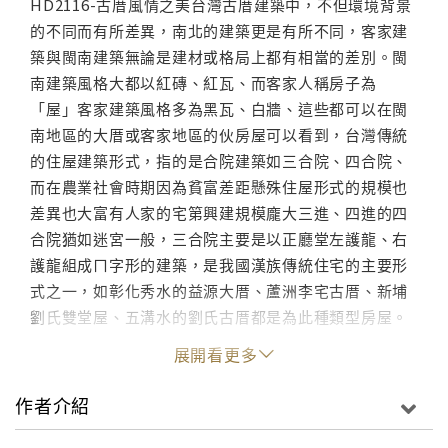
HD2116-古厝風情之美台灣古厝建築中，不但環境背景
的不同而有所差異，南北的建築更是有所不同，客家建
築與閩南建築無論是建材或格局上都有相當的差別。閩
南建築風格大都以紅磚、紅瓦、而客家人稱房子為
「屋」客家建築風格多為黑瓦、白牆、這些都可以在閩
南地區的大厝或客家地區的伙房屋可以看到，台灣傳統
的住屋建築形式，指的是合院建築如三合院、四合院、
而在農業社會時期因為貧富差距懸殊住屋形式的規模也
差異也大富有人家的宅第興建規模龐大三進、四進的四
合院猶如迷宮一般，三合院主要是以正廳堂左護龍、右
護龍組成ㄇ字形的建築，是我國漢族傳統住宅的主要形
式之一，如彰化秀水的益源大厝、蘆洲李宅古厝、新埔
劉氏雙堂屋、五溝水的劉氏古厝都是為此種類型房屋。
HD2117-老街風情之美西元1684年開始我們的先祖越過
展開看更多
澎湖黑水溝，冒著生命的危險從大陸原鄉移民到台灣來
已有300多年的歷史，在經歷了西班牙人以及荷蘭人的
作者介紹
統治，又有許多來自大陸不同省區的移民參與拓墾開
發，加上明朝鄭成功及清朝時期日本人據台期間，和民