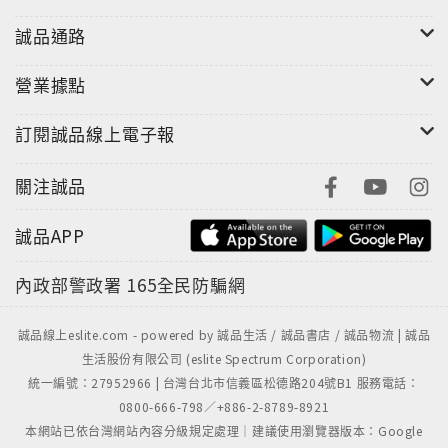
現同中求異之習俗與特色。HD2119-節慶風情之美傳統
誠品通路
慶典來自於天地節氣或是遠古的傳說，民俗廟會是匯聚
先民的宗教信仰與生活習慣的經驗，日積月累地發展成
營業據點
為民俗文化的特色，其中以元宵節提花燈，演變全省各
地燈會嘉年華，每年觀光局所辦的全國燈會，都能吸引
訂閱誠品線上電子報
千萬人次的觀賞，加上端午節是台灣重要民俗節日，各
地區都會舉辦的龍舟競賽，也都表現國人對於民俗節慶
關注誠品
的重視，台灣的龍舟以木造及玻璃纖維為主，龍舟也分
大型及小型龍舟，用來不同隊伍的大小，一般來說木造
誠品APP
龍舟較重，而玻璃纖維龍舟較為輕，由於沒有統一的規
格，客家人的義民祭典活動，也是對於客家祖先的崇敬
內政部警政署
165全民防騙網
與懷念，原住民豐年祭則留了傳統文化，呈現原住民與
自然共存。HD2120-古蹟風情之美三佰多年的歷史古
誠品線上eslite.com - powered by 誠品生活 / 誠品書店 / 誠品物流 | 誠品
蹟，熱蘭遮城和普羅民遮城，也就是現在我們所稱的，
生活股份有限公司 (eslite Spectrum Corporation)
安平古堡和赤崁樓，這二座城堡在台灣的歷史發展上，
統一編號：27952966 | 台灣台北市信義區松德路204號B1 服務電話：
都有相當深遠的影響，目前都已核定為國家一級古蹟，
0800-666-798／+886-2-8789-8921
本網站已依台灣網站內容分級規定處理｜建議使用瀏覽器版本：Google
是國人此生必遊的地方，現在我們就帶著輕鬆的心情，