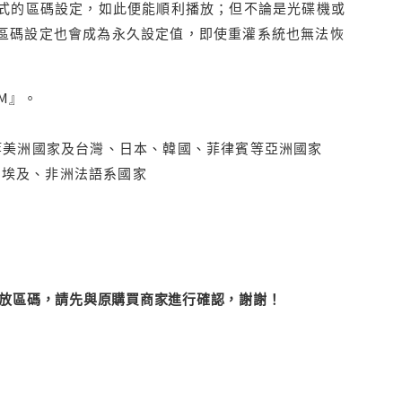
程式的區碼設定，如此便能順利播放；但不論是光碟機或
D區碼設定也會成為永久設定值，即使重灌系統也無法恢
M』。
拿大、墨西哥等美洲國家及台灣、日本、韓國、菲律賓等亞洲國家
俄羅斯、埃及、非洲法語系國家
改播放區碼，請先與原購買商家進行確認，謝謝！