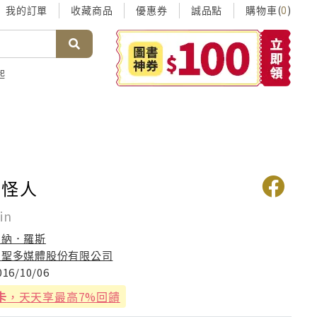
我的訂單
收藏商品
優惠券
誠品點
購物車(
)
0
起
學怪人
in
柏納．羅斯
台聖多媒體股份有限公司
016/10/06
卡
，天天享最高7%回饋