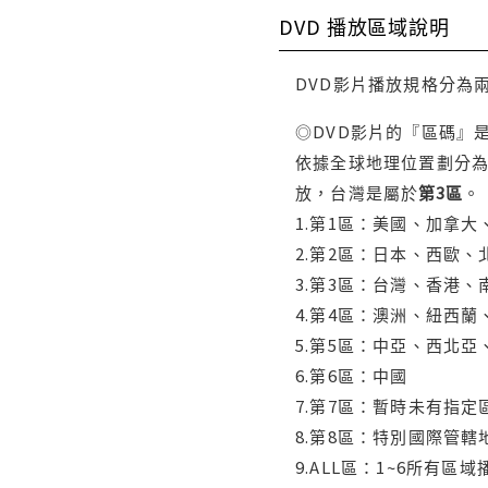
DVD 播放區域說明
DVD影片播放規格分為
◎DVD影片的『區碼』
依據全球地理位置劃分為
放，台灣是屬於
第3區
。
1.第1區：美國、加拿
2.第2區：日本、西歐
3.第3區：台灣、香港
4.第4區：澳洲、紐西
5.第5區：中亞、西北
6.第6區：中國
7.第7區：暫時未有指定
8.第8區：特別國際管
9.ALL區：1~6所有區