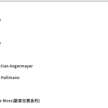
e
e
an Angermayer
Hallmann
ne Moss(駭客任務系列)