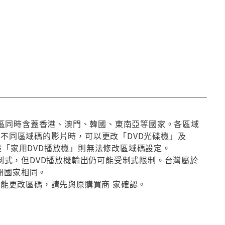
第3區同時含蓋香港、澳門、韓國、東南亞等國家。各區域
放不同區域碼的影片時，可以更改「DVD光碟機」及
般「家用DVD播放機」則無法修改區域碼設定。
種制式，但DVD播放機輸出仍可能受制式限制。台灣屬於
洲國家相同。
否能更改區碼，請先與原購買商 家確認。