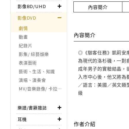
影像BD/UHD
內容簡介
影像DVD
劇情
內容簡介
動畫
紀錄片
◎《駭客任務》凱莉安摩絲
影集/ 綜藝娛樂
為現代的洛杉磯，一對
表演藝術
成年男子的實驗結晶，
藝術、生活、知識
入市中心後，他又將為都
演唱、演奏會
／語言：美國／英文類型：
MV/音樂錄像/ 卡拉OK
級
樂譜/書籍雜誌
耳機
作者介紹