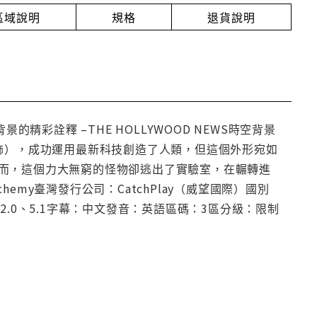
放區域說明
規格
退貨說明
精彩詮釋 –THE HOLLYWOOD NEWS時空背景
飾），成功運用最新科技創造了人類，但這個外形宛如
而，這個力大無窮的怪物卻逃出了實驗室，在輾轉進
my臺灣發行公司：CatchPlay（威望國際）國別
 2.0、5.1字幕：中文發音：英語區碼：3區分級：限制