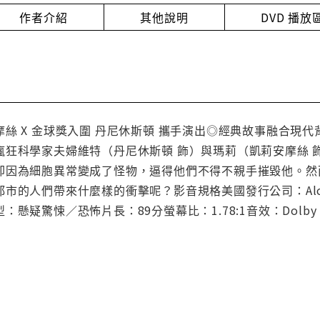
作者介紹
其他說明
DVD 播
 X 金球獎入圍 丹尼休斯頓 攜手演出◎經典故事融合現代背景的
瘋狂科學家夫婦維特（丹尼休斯頓 飾）與瑪莉（凱莉安摩絲 
卻因為細胞異常變成了怪物，逼得他們不得不親手摧毀他。然
市的人們帶來什麼樣的衝擊呢？影音規格美國發行公司：Alche
懸疑驚悚／恐怖片長：89分螢幕比：1.78:1音效：Dolby