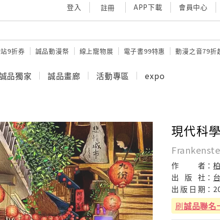
登入
APP下載
會員中心
註冊
站9折券
誠品動漫祭
線上寵物展
電子書99特惠
動漫之音79折
誠品獨家
誠品畫廊
活動專區
expo
現代科
Frankenste
作
者：
出
版
社：
出
版
日
期：
2
刷
誠品聯名