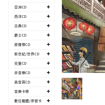
亞洲CD
西洋CD
古典CD
爵士CD
原聲帶CD
新世紀/世界CD
兒童CD
非音樂CD
高音質CD
音樂卡帶
數位載體/序號卡