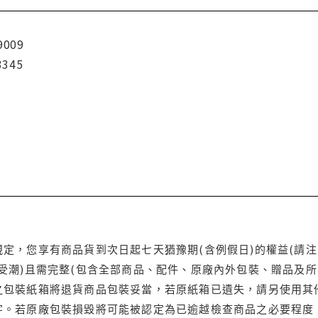
9009
3345
定，您享有商品貨到次日起七天猶豫期(含例假日)的權益(請
受潮)且需完整(包含全部商品、配件、原廠內外包裝、贈品及所
之包裝紙箱將退貨商品包裝妥當，若原紙箱已遺失，請另使用其
字。若原廠包裝損毀將可能被認定為已逾越檢查商品之必要程度，