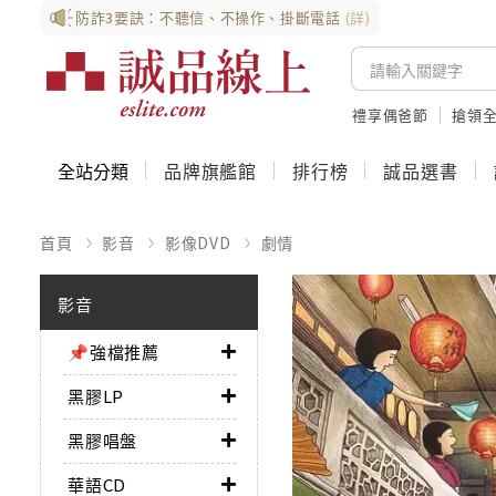
防詐3要訣：不聽信、不操作、掛斷電話
(詳)
禮享偶爸節
搶領全
全站分類
品牌旗艦館
排行榜
誠品選書
首頁
影音
影像DVD
劇情
影音
📌強檔推薦
黑膠LP
黑膠唱盤
華語CD