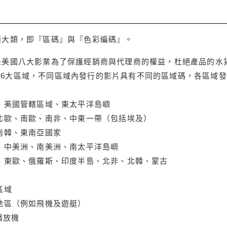
兩大類，即『區碼』與『色彩編碼』。
是美國八大影業為了保護經銷商與代理商的權益，杜絕產品的水
6大區域，不同區域內發行的影片具有不同的區域碼，各區域發
大、美國管轄區域、東太平洋島嶼
、北歐、南歐、南非、中東一帶（包括埃及）
、南韓、東南亞國家
蘭、中美洲、南美洲、南太平洋島嶼
亞、東歐、俄羅斯、印度半島、北非、北韓、蒙古
區域
轄地區（例如飛機及遊艇）
域播放機