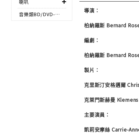
喇叭
導演：
音樂類BD/DVD-AUDIO
柏納羅斯 Bernard Ros
編劇：
柏納羅斯 Bernard Ros
製片：
克里斯汀安格邁爾 Christi
克萊門斯赫曼 Klemens 
主要演員：
凱莉安摩絲 Carrie-An