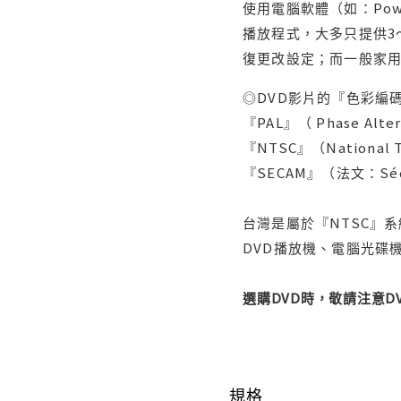
使用電腦軟體（如：Po
播放程式，大多只提供3
復更改設定；而一般家
◎DVD影片的『色彩編碼
『PAL』（ Phase Al
『NTSC』（Nationa
『SECAM』（法文：Séq
台灣是屬於『NTSC』
DVD播放機、電腦光碟機
選購DVD時，敬請注意
規格