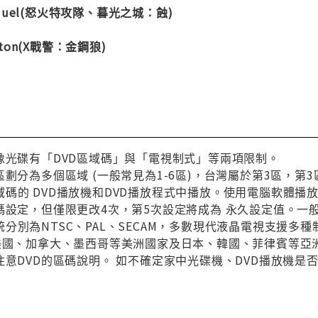
Samuel(怒火特攻隊、暮光之城：蝕)
ston(X戰警：金鋼狼)
像光碟有「DVD區域碼」與「電視制式」等兩項限制。
區劃分為多個區域 (一般常見為1-6區)，台灣屬於第3區，
碼的 DVD播放機和DVD播放程式中播放。使用電腦軟體播
碼設定，但僅限更改4次，第5次設定將成為 永久設定值。一
分別為NTSC、PAL、SECAM，多數現代液晶電視支援多
與美國、加拿大、墨西哥等美洲國家及日本、韓國、菲律賓等亞
注意DVD的區碼說明。 如不確定家中光碟機、DVD播放機是