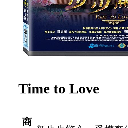
Time to Love
商