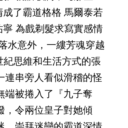
清成了霸道格格 馬爾泰若
祐寧 為戲剃髮求寫實感情
場落水意外，一縷芳魂穿越
1世紀思維和生活方式的張
一連串旁人看似滑稽的怪
無端被捲入了『九子奪
潑，令兩位皇子對她傾
迷、崇拜迷戀的霸道深情