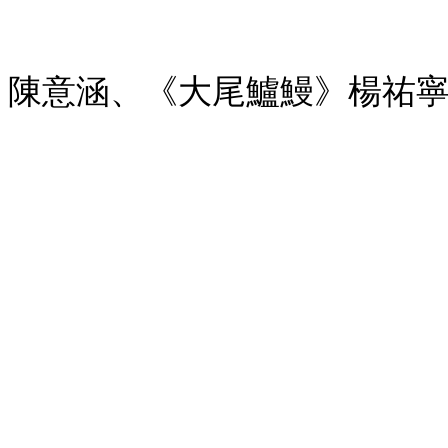
》陳意涵、《大尾鱸鰻》楊祐寧