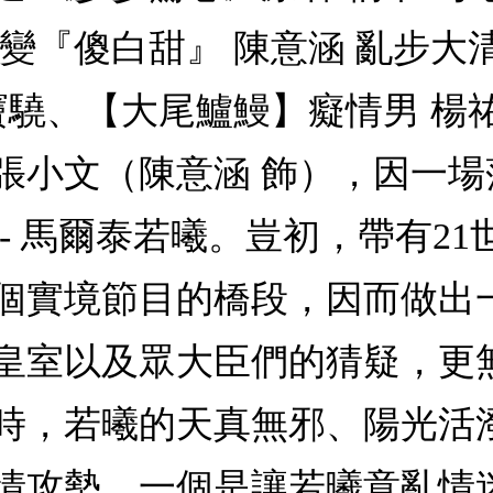
變『傻白甜』 陳意涵 亂步大
竇驍、【大尾鱸鰻】癡情男 楊
張小文（陳意涵 飾），因一
- 馬爾泰若曦。豈初，帶有2
個實境節目的橋段，因而做出
皇室以及眾大臣們的猜疑，更
時，若曦的天真無邪、陽光活
情攻勢，一個是讓若曦意亂情