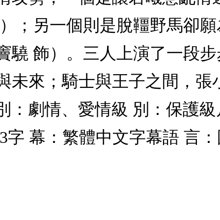
飾）；另一個則是脫韁野馬卻
竇驍 飾）。三人上演了一段
與未來；騎士與王子之間，張
別：劇情、愛情級 別：保護級片
0區 碼：3字 幕：繁體中文字幕語 言