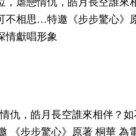
位，虐戀情仇，皓月長空誰來
可不相思…特邀《步步驚心》
深情獻唱形象
戀情仇，皓月長空誰來相伴？
 《步步驚心》原著 桐華 為