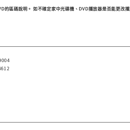
DVD的區碼說明。 如不確定家中光碟機、DVD播放器是否能更
9004
4612