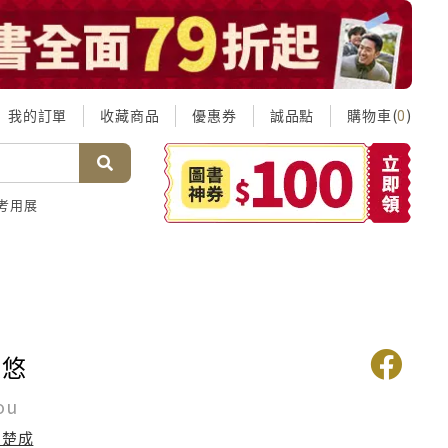
我的訂單
收藏商品
優惠券
誠品點
購物車(
)
0
考用展
悠悠
ou
馬楚成