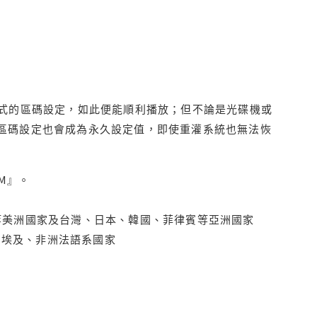
程式的區碼設定，如此便能順利播放；但不論是光碟機或
D區碼設定也會成為永久設定值，即使重灌系統也無法恢
M』。
拿大、墨西哥等美洲國家及台灣、日本、韓國、菲律賓等亞洲國家
俄羅斯、埃及、非洲法語系國家