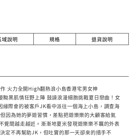
放區域說明
規格
退貨說明
 火力全開High翻熱浪小島香港宅男女神
彭于晏黝黑肌情狂野上陣 鼓譟浪漫細胞挑戰夏日戀曲！女
天，因緣際會的被客戶JK看中派往一個海上小島，調查海
，但因為她的夢遊習慣，差點把遊樂樂的大顧客給氣
不覺間越走越近。漸漸地夏米發現遊樂樂不羈的外表
決定不再幫助JK，但吐實的那一天卻來的措手不