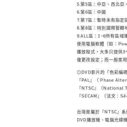
5.第5區：中亞、西北
6.第6區：中國
7.第7區：暫時未有指定
8.第8區：特別國際管
9.ALL區：1~6所有區
使用電腦軟體（如：Po
播放程式，大多只提供3
復更改設定；而一般家
◎DVD影片的『色彩編碼
『PAL』（ Phase Al
『NTSC』（Nationa
『SECAM』（法文：Séq
台灣是屬於『NTSC』
DVD播放機、電腦光碟機