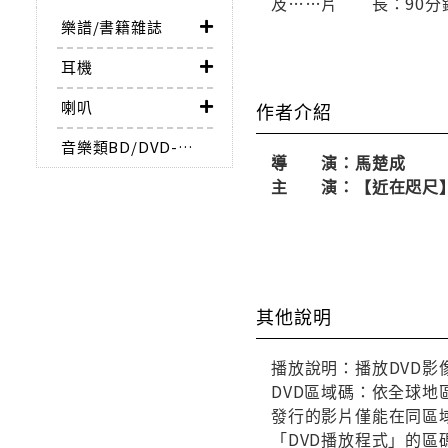
及……片 長：90分鐘
樂譜/書籍雜誌
耳機
喇叭
作者介紹
音樂類BD/DVD-AUDIO
導 演：馬楚成
主 演：【近在咫尺】彭
其他說明
播放說明：播放DVD影
DVD區域碼：依全球地
發行的影片僅能在同區域
「DVD播放程式」的區