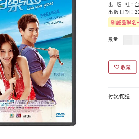
出
版
社：
出
版
日
期：
2
刷
誠品聯名
數量
收藏
付款/配送