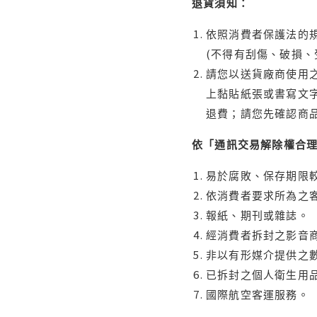
退貨須知：
依照消費者保護法的規
(不得有刮傷、破損、
請您以送貨廠商使用
上黏貼紙張或書寫文
退費；請您先確認商
依「通訊交易解除權合
易於腐敗、保存期限較
依消費者要求所為之客
報紙、期刊或雜誌。
經消費者拆封之影音
非以有形媒介提供之數
已拆封之個人衛生用品
國際航空客運服務。