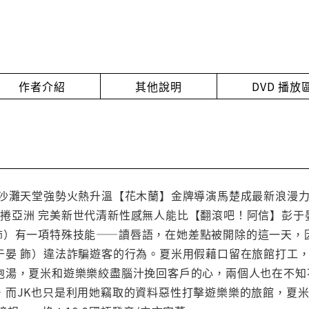
作者介紹
其他說明
DVD 播
沙灘天堂強勢火熱升溫【花木蘭】金牌導演馬楚成最新浪漫力作
變形象席捲亞洲 完美新世代清新性感無人能比【翻滾吧！阿信】
aby 飾）有一項特殊技能——讀唇語，在她差點被開除的這一
于晏 飾）違法詐騙遊客的行為。夏米用假藉口留在旅館打工
泡湯，夏米和遊樂樂絞盡腦汁挽回客戶的心，兩個人也在不知
，而JK也只是利用她竊取的資料惡性打擊遊樂樂的旅館，夏米