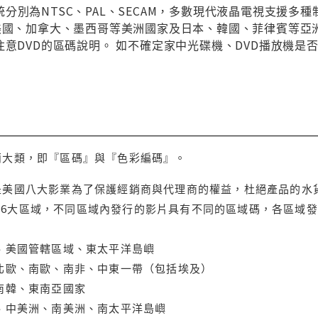
分別為NTSC、PAL、SECAM，多數現代液晶電視支援多
與美國、加拿大、墨西哥等美洲國家及日本、韓國、菲律賓等亞
注意DVD的區碼說明。 如不確定家中光碟機、DVD播放機是
兩大類，即『區碼』與『色彩編碼』。
是美國八大影業為了保護經銷商與代理商的權益，杜絕產品的水
6大區域，不同區域內發行的影片具有不同的區域碼，各區域發
大、美國管轄區域、東太平洋島嶼
、北歐、南歐、南非、中東一帶（包括埃及）
、南韓、東南亞國家
蘭、中美洲、南美洲、南太平洋島嶼