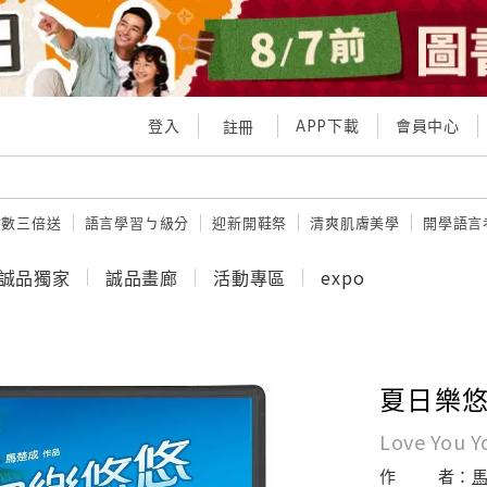
登入
APP下載
會員中心
註冊
點數三倍送
語言學習ㄅ級分
迎新開鞋祭
清爽肌膚美學
開學語言
誠品獨家
誠品畫廊
活動專區
expo
夏日樂
Love You Y
作
者：