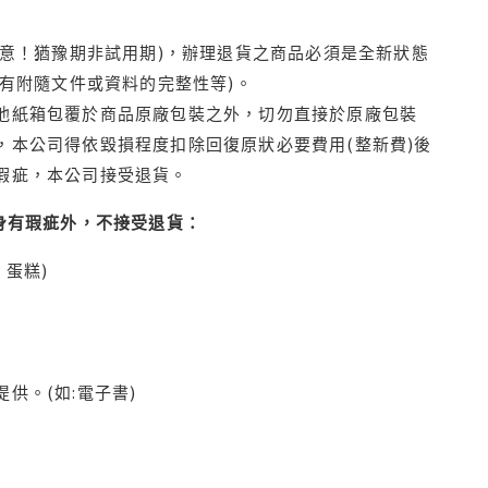
注意！猶豫期非試用期)，辦理退貨之商品必須是全新狀態
有附隨文件或資料的完整性等)。
他紙箱包覆於商品原廠包裝之外，切勿直接於原廠包裝
本公司得依毀損程度扣除回復原狀必要費用(整新費)後
瑕疵，本公司接受退貨。
身有瑕疵外，不接受退貨：
蛋糕)
供。(如:電子書)