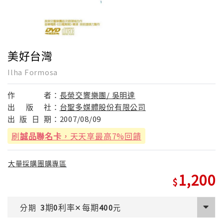
美好台灣
Ilha Formosa
作
者：
長榮交響樂團/ 吳明達
出
版
社：
台聖多媒體股份有限公司
出
版
日
期：
2007/08/09
刷
誠品聯名卡
，天天享最高7%回饋
大量採購團購專區
1,200
期
利率
每期
分期
3
0
✕
400
元