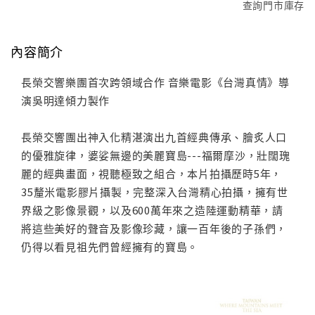
查詢門市庫存
內容簡介
長榮交響樂團首次跨領域合作 音樂電影《台灣真情》導
演吳明達傾力製作
長榮交響團出神入化精湛演出九首經典傳承、膾炙人口
的優雅旋律，婆娑無邊的美麗寶島---福爾摩沙，壯闊瑰
麗的經典畫面，視聽極致之組合，本片拍攝歷時5年，
35釐米電影膠片攝製，完整深入台灣精心拍攝，擁有世
界級之影像景觀，以及600萬年來之造陸運動精華，請
將這些美好的聲音及影像珍藏，讓一百年後的子孫們，
仍得以看見祖先們曾經擁有的寶島。