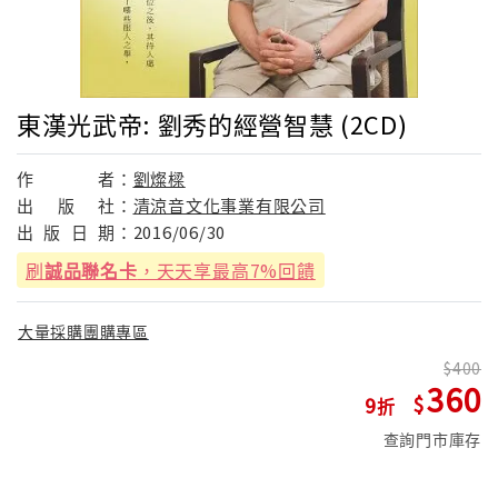
東漢光武帝: 劉秀的經營智慧 (2CD)
作
者：
劉燦樑
出
版
社：
清涼音文化事業有限公司
出
版
日
期：
2016/06/30
刷
誠品聯名卡
，天天享最高7%回饋
大量採購團購專區
400
360
9
查詢門市庫存