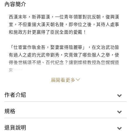
內容簡介
西漢末年，新莽篡漢，一位青年領軍對抗反朝，復興漢
室，不但重揚大漢天朝名聲，即帝位之後，其待人處事
和施政方針更贏得了臣民全面的愛戴！
「仕宦當作執金吾，娶妻當得陰麗華」，在文治武功皆
有過人之處的光武帝劉秀，究竟做了哪些服人之舉，使
得後世稱頌不絕、百代紀念？讓劉燦樑教授為您娓娓道
來……
展開看更多
作者介紹
規格
退貨說明