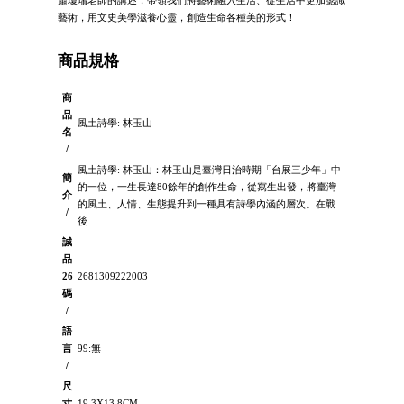
蕭瓊瑞老師的講述，帶領我們將藝術融入生活、從生活中更加認識
藝術，用文史美學滋養心靈，創造生命各種美的形式！
商品規格
商
品
風土詩學: 林玉山
名
/
風土詩學: 林玉山：林玉山是臺灣日治時期「台展三少年」中
簡
的一位，一生長達80餘年的創作生命，從寫生出發，將臺灣
介
的風土、人情、生態提升到一種具有詩學內涵的層次。在戰
/
後
誠
品
26
2681309222003
碼
/
語
言
99:無
/
尺
寸
19.3X13.8CM