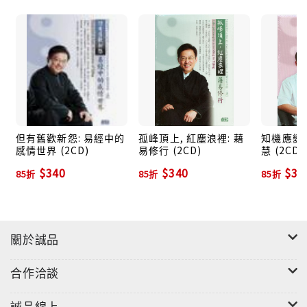
但有舊歡新怨: 易經中的
孤峰頂上, 紅塵浪裡: 藉
知機應變:
感情世界 (2CD)
易修行 (2CD)
慧 (2CD)
$340
$340
$34
85折
85折
85折
關於誠品
合作洽談
誠品線上