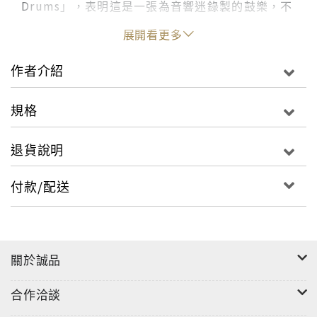
Drums」，表明這是一張為音響迷錄製的鼓樂，不
過這並不是音響迷特別感到興奮的低沈大鼓，而是
展開看更多
非洲鼓。我不否認這是錄得很好的非洲鼓樂，不過
如果您一直聽這種不斷反覆的非洲鼓樂，恐怕也會
作者介紹
難耐單調。如果每首音樂都能跟A面第五軌一樣來
點變化，那就好多了。
規格
B 面是「The Magic of The Paraguayan
退貨說明
Harp」，其實這原本是另外一張Disques Pierre
Verany的專輯，這張專輯以巴拉圭豎琴演奏為主，
付款/配送
還加了簡單的樂器伴奏。什麼是巴拉圭豎琴？其實
就是歐洲豎琴的變種，當初歐洲人入侵南美洲，把
豎琴也帶進這塊新大陸，很快的巴拉圭當地人就把
關於誠品
歐洲豎琴改良，去掉踏板，改成適合演奏當地音樂
的豎琴，所以稱為巴拉圭豎琴。演奏者Ignacio
合作洽談
Alderete是巴拉圭出生的著名豎琴家，不過大部分