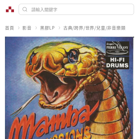
首頁
影音
黑膠LP
古典/跨界/世界/兒童/非音樂類