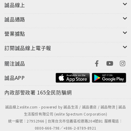
間是在阿根廷、巴西度過，擁有自己組成的小樂
誠品線上
團，並在歐洲、非洲、希臘、埃及等地旅行演出，
也錄製了許多唱片。 B面巴拉圭豎琴的音樂就比A
誠品通路
面非洲鼓樂生動很多，加上演奏的音樂有許多是我
營業據點
們聽過的中南美洲音樂。即使沒有聽過，這些中南
美洲音樂也很容易接受，肯定您會喜歡。至於錄音
訂閱誠品線上電子報
效果，不用說，是第一流的。
關注誠品
這次香港Sunrise唱片公司向Arion唱片公司購買二
張專輯的版權，「Mamba Percussions Vol. 1」
誠品APP
收錄其中五首，而「The Magic of The
內政部警政署
165全民防騙網
ParaguayanHarp」則收錄其中六首，集成一張黑
膠專輯推出，顯然是針對二、三十年前失之交臂的
誠品線上eslite.com - powered by 誠品生活 / 誠品書店 / 誠品物流 | 誠品
音響迷，當然也是想讓年輕一代的黑膠迷能有機會
生活股份有限公司 (eslite Spectrum Corporation)
一聞昔日錄音風采。印象中這二張CD我都有，不過
統一編號：27952966 | 台灣台北市信義區松德路204號B1 服務電話：
印象中至少二十年以上沒聽過了，本想找出來跟黑
0800-666-798／+886-2-8789-8921