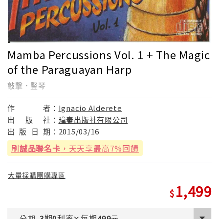
Mamba Percussions Vol. 1 + The Magic
of the Paraguayan Harp
敲擊．豎琴
作
者：
Ignacio Alderete
出
版
社：
瑋秦出版社有限公司
出
版
日
期：
2015/03/16
刷
誠品聯名卡
，天天享最高7%回饋
大量採購團購專區
1,499
期
利率
每期
分期
3
0
✕
499
元