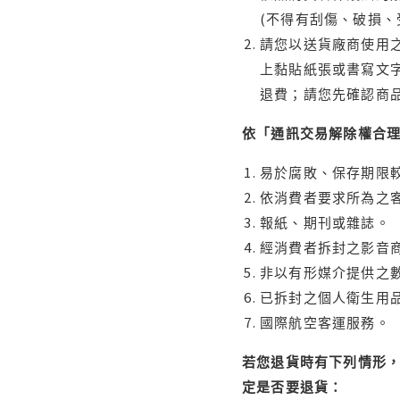
(不得有刮傷、破損、
請您以送貨廠商使用
上黏貼紙張或書寫文
退費；請您先確認商
依「通訊交易解除權合
易於腐敗、保存期限較
依消費者要求所為之客
報紙、期刊或雜誌。
經消費者拆封之影音
非以有形媒介提供之數
已拆封之個人衛生用品
國際航空客運服務。
若您退貨時有下列情形，
定是否要退貨：