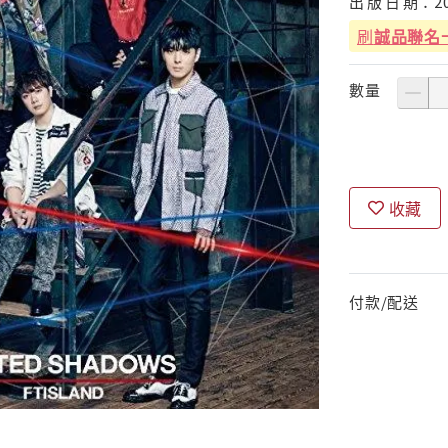
出
版
日
期：
2
刷
誠品聯名
數量
收藏
付款/配送