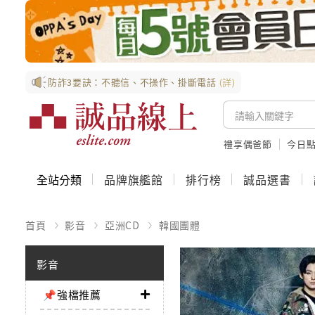
防詐3要訣：不聽信、不操作、掛斷電話
(詳)
禮享偶爸節
今日
全站分類
品牌旗艦館
排行榜
誠品選書
首頁
影音
亞洲CD
韓國團體
影音
📌強檔推薦