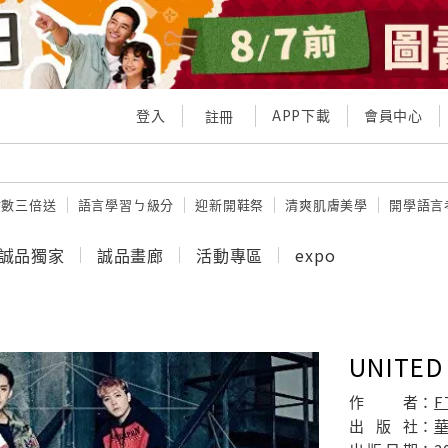
登入
APP下載
會員中心
註冊
點數三倍送
語言學習ㄅ級分
迎新開鞋祭
清爽肌膚美學
開學語言
誠品獨家
誠品畫廊
活動專區
expo
UNITE
作
者：
F
出
版
社：