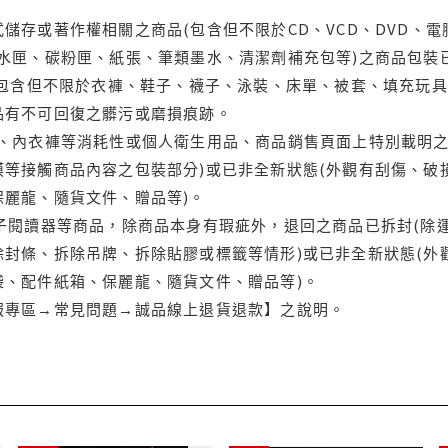
儲存或著作權相關之商品(包含但不限於CD、VCD、DVD、電
水匣、碳粉匣、紙張、筆類墨水、清潔劑補充包等)之商品包裝已
(包含但不限於衣褲、鞋子、襪子、泳裝、床單、被套、填充玩具
品有不可回復之髒污或磨損痕跡。
品、內衣褲等消耗性或個人衛生用品、商品銷售頁面上特別載明之
等接觸商品內容之包裝部分)或已非全新狀態(外觀有刮傷、破
保麗龍、隨貨文件、贈品等)。
電子閱讀器等商品，除商品本身有瑕疵外，退回之商品已拆封(除
封條、拆除吊牌、拆除貼膠或標籤等情形)或已非全新狀態(外
袋、配件紙箱、保麗龍、隨貨文件、贈品等)。
服專區→常見問題→誠品線上退貨退款】之說明。