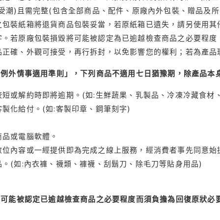
受潮)且需完整(包含全部商品、配件、原廠內外包裝、贈品及所
之包裝紙箱將退貨商品包裝妥當，若原紙箱已遺失，請另使用其
字。若原廠包裝損毀將可能被認定為已逾越檢查商品之必要程度，
品正確、外觀可接受，再行拆封，以免影響您的權利；若為產品
理例外情事適用準則」，下列商品不適用七日猶豫期，除產品本
短或解約時即將逾期。(如:生鮮蔬果、乳製品、冷凍冷藏食材、
製化給付。(如:客製印章、鋼筆刻字)
商品或電腦軟體。
位內容或一經提供即為完成之線上服務，經消費者事先同意始提
。(如:內衣褲、襪類、褲襪、刮鬍刀、除毛刀等貼身用品)
可能被認定已逾越檢查商品之必要程度而須負擔為回復原狀必要