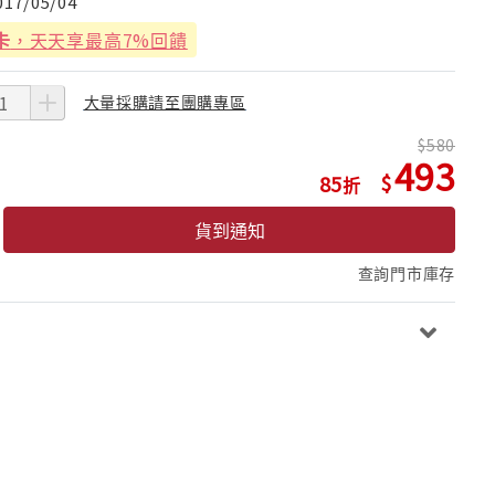
017/05/04
卡
，天天享最高7%回饋
大量採購請至團購專區
580
493
85
貨到通知
查詢門市庫存