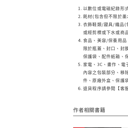
以數位或電磁紀錄形式
耗材(包含但不限於墨
衣飾鞋類/寢具/織品
或經剪標或下水或商
食品、美容/保養用
限於瓶蓋、封口、封膜
保護袋、配件紙箱、
家電、3C、畫作、
內容之包裝部分、移除
件、原廠外盒、保護
退貨程序請參閱【客
作者相關書籍