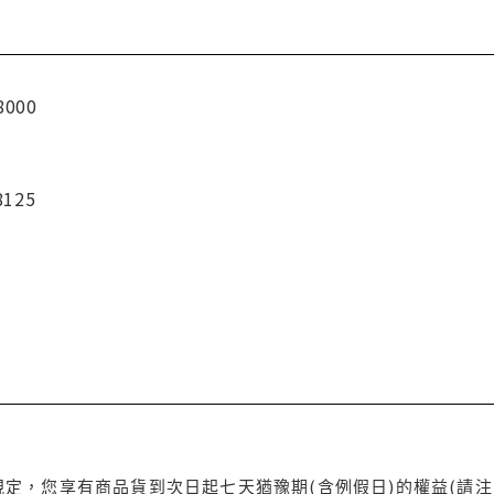
8000
8125
定，您享有商品貨到次日起七天猶豫期(含例假日)的權益(請