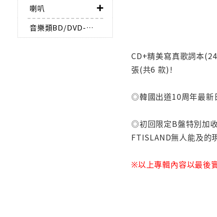
喇叭
音樂類BD/DVD-AUDIO
CD+精美寫真歌詞本(24頁)
張(共6 款)!
◎韓國出道10周年最新日
◎初回限定B盤特別加收11首
FTISLAND無人能及
※以上專輯內容以最後