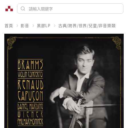
首頁
影音
黑膠LP
古典/跨界/世界/兒童/非音樂類