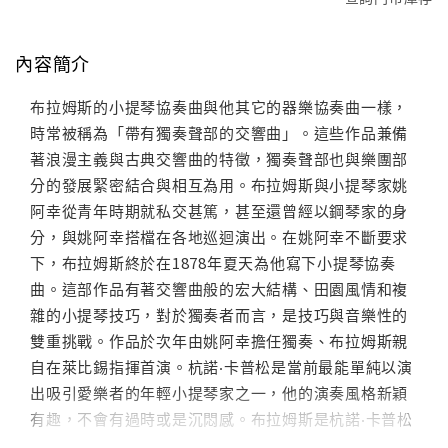
內容簡介
布拉姆斯的小提琴協奏曲與他其它的器樂協奏曲一樣，
時常被稱為「帶有獨奏聲部的交響曲」。這些作品兼備
著浪漫主義與古典交響曲的特徵，獨奏聲部也與樂團部
分的發展緊密結合與相互為用。布拉姆斯與小提琴家姚
阿幸從青年時期就私交甚篤，甚至還曾經以鋼琴家的身
分，與姚阿幸搭檔在各地巡迴演出。在姚阿幸不斷要求
下，布拉姆斯終於在1878年夏天為他寫下小提琴協奏
曲。這部作品有著交響曲般的宏大結構、田園風情和複
雜的小提琴技巧，對於獨奏者而言，是技巧與音樂性的
雙重挑戰。作品於次年由姚阿幸擔任獨奏、布拉姆斯親
自在萊比錫指揮首演。杭諾‧卡普松是當前最能單純以演
出吸引愛樂者的年輕小提琴家之一，他的演奏風格新穎
有趣，不會有過時或是沉悶感。布拉姆斯是杭諾‧卡普松
最愛的作曲家之一，特別是布拉姆斯作品裡的沉著與寧