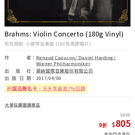
Brahms: Violin Concerto (180g Vinyl)
布拉姆斯: 小提琴協奏曲 (180克黑膠唱片)
作
者：
Renaud Capucon/ Daniel Harding/
Wiener Philharmoniker
出
版
社：
華納國際音樂股份有限公司
出
版
日
期：
2017/04/06
刷
誠品聯名卡
，天天享最高7%回饋
大量採購團購專區
895
805
9
查詢門市庫存