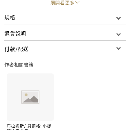
展開看更多
靜。而這也正是他在這裡想要傳達的主旨。在哈丁與維
也納愛樂的協奏下，杭諾‧卡普松演奏出布拉姆斯輕盈飛
規格
揚的一面，情感豐沛但是基調是抒情的。再加上清晰而
且平衡良好的錄音效果，讓愛樂者能夠仔細品味布拉姆
退貨說明
斯浪漫柔情的一面。曲目：Side A & Side B布拉姆斯：
D大調小提琴協奏曲，作品77
付款/配送
作者相關書籍
布拉姆斯/ 貝爾格: 小提