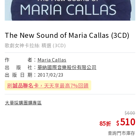
The New Sound of Maria Callas (3CD)
歌劇女神卡拉絲: 精選 (3CD)
作
者：
Maria Callas
出
版
社：
華納國際音樂股份有限公司
出
版
日
期：
2017/02/23
刷
誠品聯名卡
，天天享最高7%回饋
大量採購團購專區
600
510
85
查詢門市庫存