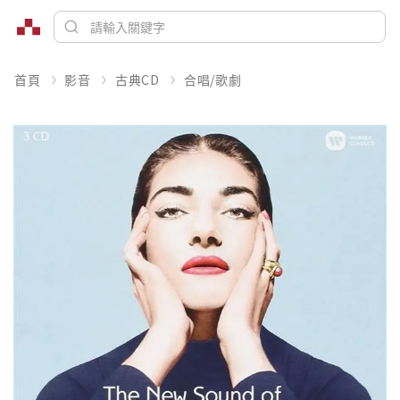
首頁
影音
古典CD
合唱/歌劇