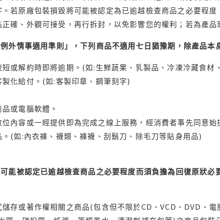
字。若原廠包裝損毀將可能被認定為已逾越檢查商品之必要程度，
品正確、外觀可接受，再行拆封，以免影響您的權利；若為產品
理例外情事適用準則」，下列商品不適用七日猶豫期，除產品本
短或解約時即將逾期。(如:生鮮蔬果、乳製品、冷凍冷藏食材、
製化給付。(如:客製印章、鋼筆刻字)
商品或電腦軟體。
位內容或一經提供即為完成之線上服務，經消費者事先同意始提
。(如:內衣褲、襪類、褲襪、刮鬍刀、除毛刀等貼身用品)
可能被認定已逾越檢查商品之必要程度而須負擔為回復原狀必要
儲存或著作權相關之商品(包含但不限於CD、VCD、DVD、電