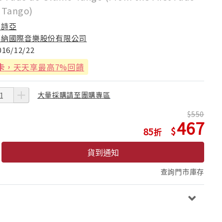
t Tango)
米詩亞
華納國際音樂股份有限公司
016/12/22
卡
，天天享最高7%回饋
大量採購請至團購專區
550
467
85
貨到通知
查詢門市庫存