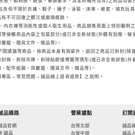
水匣、碳粉匣、紙張、筆類墨水、清潔劑補充包等)之商品包裝已
(包含但不限於衣褲、鞋子、襪子、泳裝、床單、被套、填充玩具
品有不可回復之髒污或磨損痕跡。
品、內衣褲等消耗性或個人衛生用品、商品銷售頁面上特別載明之
等接觸商品內容之包裝部分)或已非全新狀態(外觀有刮傷、破
保麗龍、隨貨文件、贈品等)。
電子閱讀器等商品，除商品本身有瑕疵外，退回之商品已拆封(除
封條、拆除吊牌、拆除貼膠或標籤等情形)或已非全新狀態(外
袋、配件紙箱、保麗龍、隨貨文件、贈品等)。
服專區→常見問題→誠品線上退貨退款】之說明。
誠品通路
營業據點
訂閱
誠品官網
台灣北部
誠品
迷
誠品
台灣中部
誠品