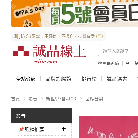
防詐3要訣：不聽信、不操作、掛斷電話
(詳)
禮享偶爸節
今日
全站分類
品牌旗艦館
排行榜
誠品選書
首頁
影音
新世紀/世界CD
世界音樂
影音
📌強檔推薦