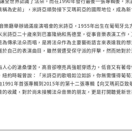
igues）讓全世界認識了法朵，而在1990年發行最後一張專
該稱為史前」，米詩亞順勢接下艾瑪莉亞的國際地位，成為新
家音樂廳舉辦過滿座演唱會的米詩亞，1955年出生在葡萄牙
以米詩亞二十歲來到巴塞隆納和馬德里，從事音樂表演工作，
是為傳承法朵而唱，是將法朵作為主要藝術語言來表達我的想
屬於自己的表演曲目，雖然曾遭受保守派的抨擊，然而她對於
指人心的滄桑悽苦，高音卻嘹亮具強韌穿透力，低音又有著母
，紐約時報曾說：「米詩亞的歌唱如泣如訴，你無需懂得葡萄
1991年首張專輯到2015年的第十二張專輯【向艾瑪莉亞
量的收藏，對於尚未接觸法朵音樂的朋友，更是打開聽覺新世