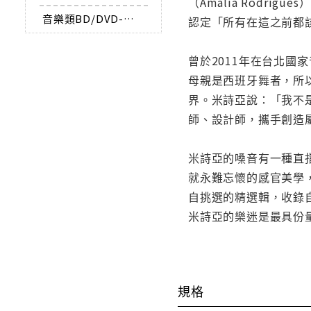
（Amália Rodr
音樂類BD/DVD-AUDIO
認定「所有在這之前都
曾於2011年在台北國
母親是西班牙舞者，所
界。米詩亞說：「我不
師、設計師，攜手創造
米詩亞的嗓音有一種直
就永難忘懷的感官美學
自挑選的精選輯，收錄自
米詩亞的樂迷是最具份
規格