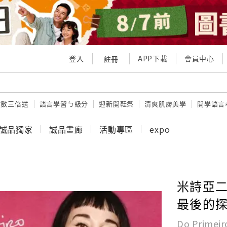
登入
APP下載
會員中心
註冊
點數三倍送
語言學習ㄅ級分
迎新開鞋祭
清爽肌膚美學
開學語言
誠品獨家
誠品畫廊
活動專區
expo
米詩亞二
最後的探戈
Do Primeir