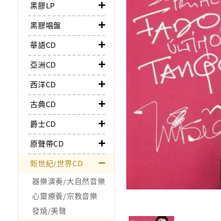
黑膠LP
黑膠唱盤
華語CD
亞洲CD
西洋CD
古典CD
爵士CD
原聲帶CD
新世紀/世界CD
器樂演奏/大自然音樂
心靈療養/宗教音樂
發燒/美聲