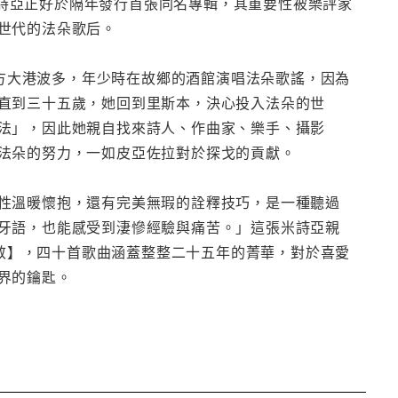
輯後，米詩亞正好於隔年發行首張同名專輯，其重要性被樂評家
世代的法朵歌后。
北方大港波多，年少時在故鄉的酒館演唱法朵歌謠，因為
直到三十五歲，她回到里斯本，決心投入法朵的世
法」，因此她親自找來詩人、作曲家、樂手、攝影
法朵的努力，一如皮亞佐拉對於探戈的貢獻。
性溫暖懷抱，還有完美無瑕的詮釋技巧，是一種聽過
牙語，也能感受到淒慘經驗與痛苦。」這張米詩亞親
致敬】，四十首歌曲涵蓋整整二十五年的菁華，對於喜愛
界的鑰匙。