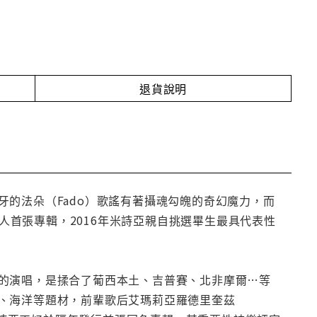
退貨說明
的法朵（Fado）歌謠有著攝魂勾魄的奇幻魔力，而
個人首張專輯，2016年米詩亞親自挑選畢生最具代表性
的演唱，是揉合了葡西本土、吉普賽、北非摩爾…等
、海洋等題材，前輩歌后艾瑪莉亞羅德里奎茲