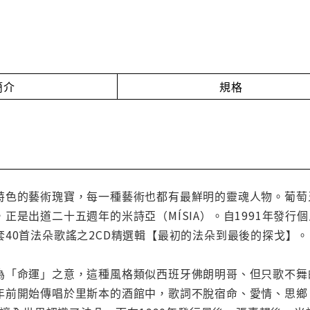
簡介
規格
特色的藝術瑰寶，每一種藝術也都有最鮮明的靈魂人物。葡萄牙
正是出道二十五週年的米詩亞（MÍSIA）。自1991年發行
40首法朵歌謠之2CD精選輯【最初的法朵到最後的探戈】。
為「命運」之意，這種風格類似西班牙佛朗明哥、但只歌不舞
年前開始傳唱於里斯本的酒館中，歌詞不脫宿命、愛情、思鄉