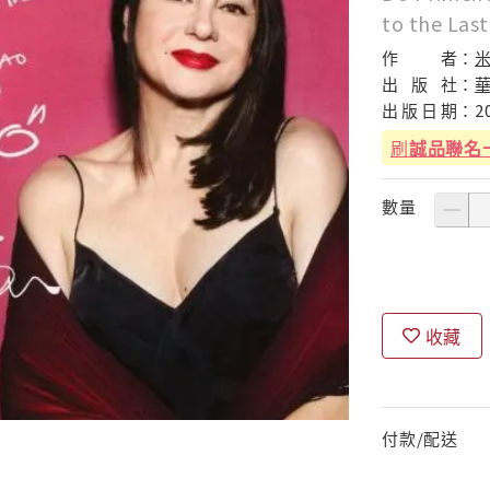
to the Las
作
者：
出
版
社：
出
版
日
期：
2
刷
誠品聯名
數量
收藏
付款/配送