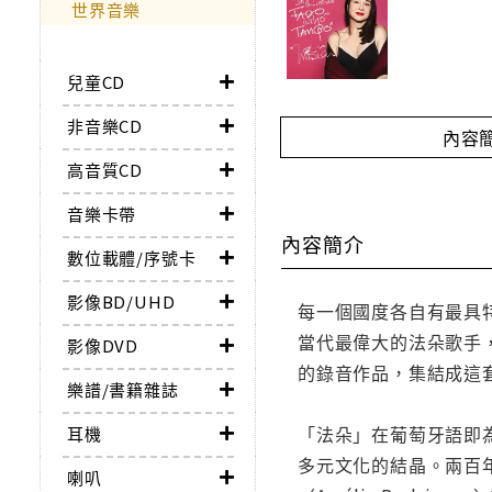
世界音樂
兒童CD
非音樂CD
內容
高音質CD
音樂卡帶
內容簡介
數位載體/序號卡
影像BD/UHD
每一個國度各自有最具
當代最偉大的法朵歌手，
影像DVD
的錄音作品，集結成這套
樂譜/書籍雜誌
「法朵」在葡萄牙語即
耳機
多元文化的結晶。兩百
喇叭