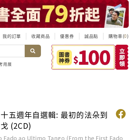
我的訂單
收藏商品
優惠券
誠品點
購物車(
)
0
考用展
十五週年自選輯: 最初的法朵到
 (2CD)
o Fado ao Ultimo Tango (From the First Fado