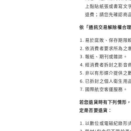
上黏貼紙張或書寫文
退費；請您先確認商
依「通訊交易解除權合
易於腐敗、保存期限較
依消費者要求所為之客
報紙、期刊或雜誌。
經消費者拆封之影音
非以有形媒介提供之數
已拆封之個人衛生用品
國際航空客運服務。
若您退貨時有下列情形，
定是否要退貨：
以數位或電磁紀錄形式