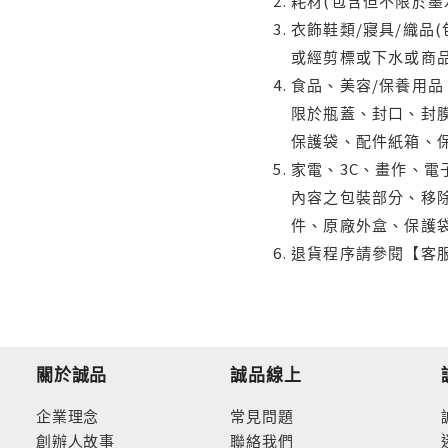
耗材(包含但不限於墨
衣飾鞋類/寢具/織品
或經剪標或下水或商
食品、美容/保養用
限於瓶蓋、封口、封膜
保護袋、配件紙箱、
家電、3C、畫作、
內容之包裝部分、移除
件、原廠外盒、保護
退貨程序請參閱【客
關於誠品
誠品線上
企業理念
常見問題
創辦人故事
聯絡我們