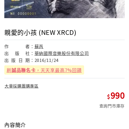
親愛的小孩 (NEW XRCD)
作
者：
蘇芮
出
版
社：
華納國際音樂股份有限公司
出
版
日
期：
2016/11/24
刷
誠品聯名卡
，天天享最高7%回饋
大量採購團購專區
990
查詢門市庫存
內容簡介