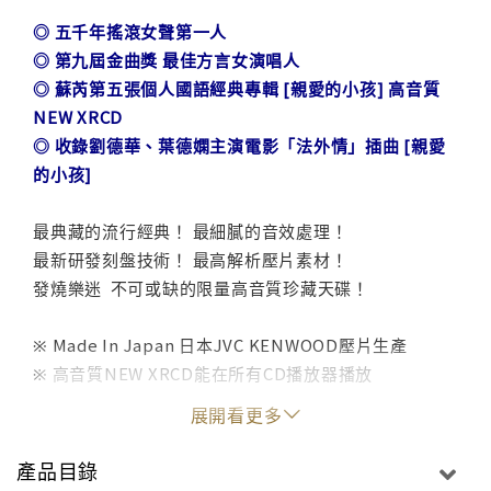
◎ 五千年搖滾女聲第一人
◎ 第九屆金曲獎 最佳方言女演唱人
◎ 蘇芮第五張個人國語經典專輯 [親愛的小孩] 高音質
NEW XRCD
◎ 收錄劉德華、葉德嫻主演電影「法外情」插曲 [親愛
的小孩]
最典藏的流行經典！ 最細膩的音效處理！
最新研發刻盤技術！ 最高解析壓片素材！
發燒樂迷 不可或缺的限量高音質珍藏天碟！
※ Made In Japan 日本JVC KENWOOD壓片生產
※ 高音質NEW XRCD能在所有CD播放器播放
展開看更多
透過JVC KENWOOD 全新HR Cutting進行Direct
Cutting刻盤
產品目錄
再以高解析素材SHM-CD進行壓片、大幅提升高透明度