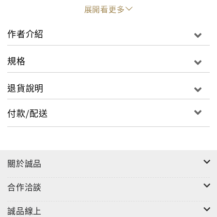
的協奏曲也都是傳承自莫札特晚期的作品。
展開看更多
從1967年起，二十五歲的巴倫波因與英國室內樂團合
作者介紹
作，以七年的時間錄下莫札特鋼琴協奏曲全集。年輕的
巴倫波因不刻意求任何外在效果，而是以最直接的靈感
規格
彈奏出音符，自然從容而且具有無法抗拒的魅力。這一
套錄音的品質也極高，鮮活的音響效果把只屬於年輕人
退貨說明
的激情、活力，以及歌唱般甜美流暢的旋律，完整保留
下來。
付款/配送
STEREO / 錄音年份：1967-1974年
關於誠品
合作洽談
誠品線上