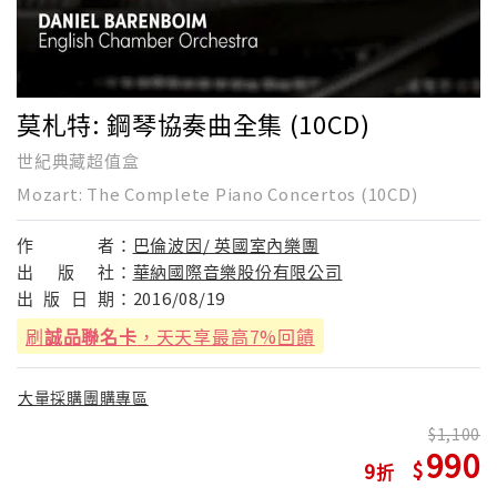
莫札特: 鋼琴協奏曲全集 (10CD)
世紀典藏超值盒
Mozart: The Complete Piano Concertos (10CD)
作
者：
巴倫波因/ 英國室內樂團
出
版
社：
華納國際音樂股份有限公司
出
版
日
期：
2016/08/19
刷
誠品聯名卡
，天天享最高7%回饋
大量採購團購專區
1,100
990
9