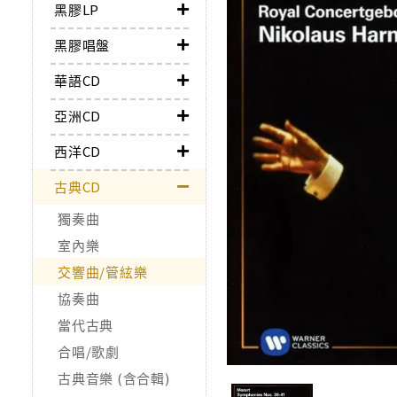
黑膠LP
黑膠唱盤
華語CD
亞洲CD
西洋CD
古典CD
獨奏曲
室內樂
交響曲/管絃樂
協奏曲
當代古典
合唱/歌劇
古典音樂 (含合輯)