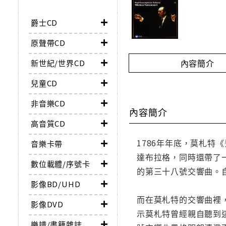
爵士CD
原聲帶CD
內容簡介
新世紀/世界CD
兒童CD
非音樂CD
內容簡介
高音質CD
1786年年底，莫札
音樂卡帶
達布拉格，同時還帶了
數位載體/序號卡
的第三十八號交響曲。
影像BD/UHD
而在莫札特的交響曲裡
影像DVD
示莫札特曾經親自聽到
樂譜/書籍雜誌