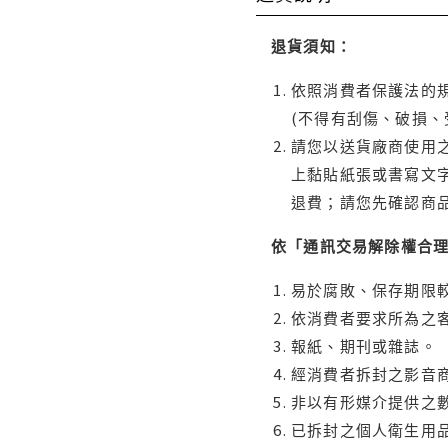
退貨須知：
依照消費者保護法的規
(不得有刮傷、破損、
請您以送貨廠商使用
上黏貼紙張或書寫文
退費；請您先確認商
依「通訊交易解除權合
易於腐敗、保存期限較
依消費者要求所為之客
報紙、期刊或雜誌。
經消費者拆封之影音
非以有形媒介提供之數
已拆封之個人衛生用品