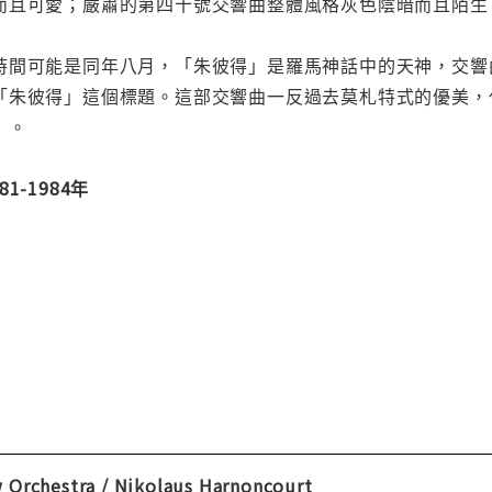
而且可愛；嚴肅的第四十號交響曲整體風格灰色陰暗而且陌生
時間可能是同年八月，「朱彼得」是羅馬神話中的天神，交響
「朱彼得」這個標題。這部交響曲一反過去莫札特式的優美，
」。
81-1984年
 Orchestra / Nikolaus Harnoncourt