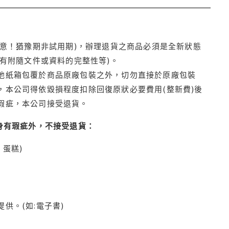
注意！猶豫期非試用期)，辦理退貨之商品必須是全新狀態
有附隨文件或資料的完整性等)。
他紙箱包覆於商品原廠包裝之外，切勿直接於原廠包裝
本公司得依毀損程度扣除回復原狀必要費用(整新費)後
瑕疵，本公司接受退貨。
身有瑕疵外，不接受退貨：
蛋糕)
供。(如:電子書)