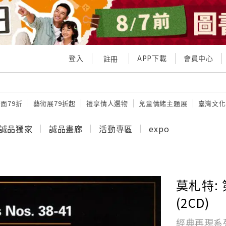
登入
APP下載
會員中心
註冊
面79折
藝術展79折起
禮享情人選物
兒童情緒主題展
臺灣文化
誠品獨家
誠品畫廊
活動專區
expo
莫札特:
(2CD)
經典再現系