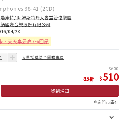
mphonies 38-41 (2CD)
哈農庫特/ 阿姆斯特丹大會堂管弦樂團
華納國際音樂股份有限公司
016/04/28
卡
，天天享最高7%回饋
大量採購請至團購專區
600
510
85
貨到通知
查詢門市庫存