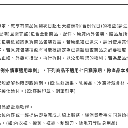
定，您享有商品貨到次日起七天猶豫期(含例假日)的權益(請
受潮)且需完整(包含全部商品、配件、原廠內外包裝、贈品及所
之包裝紙箱將退貨商品包裝妥當，若原紙箱已遺失，請另使用其
字。若原廠包裝損毀將可能被認定為已逾越檢查商品之必要程度，
品正確、外觀可接受，再行拆封，以免影響您的權利；若為產品
理例外情事適用準則」，下列商品不適用七日猶豫期，除產品本
短或解約時即將逾期。(如:生鮮蔬果、乳製品、冷凍冷藏食材、
製化給付。(如:客製印章、鋼筆刻字)
商品或電腦軟體。
位內容或一經提供即為完成之線上服務，經消費者事先同意始提
。(如:內衣褲、襪類、褲襪、刮鬍刀、除毛刀等貼身用品)