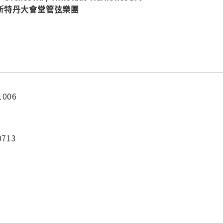
斯特丹大會堂管弦樂團
1006
0713