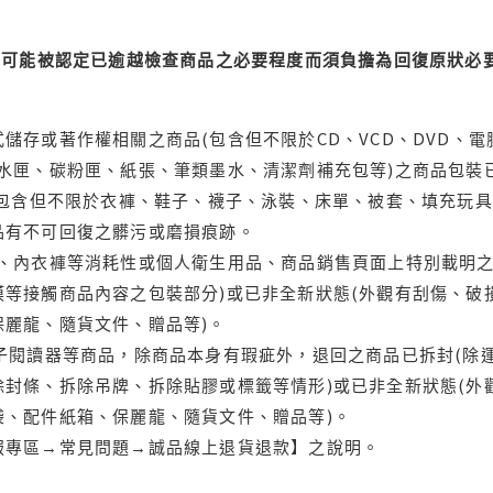
可能被認定已逾越檢查商品之必要程度而須負擔為回復原狀必要
儲存或著作權相關之商品(包含但不限於CD、VCD、DVD、電
水匣、碳粉匣、紙張、筆類墨水、清潔劑補充包等)之商品包裝已
(包含但不限於衣褲、鞋子、襪子、泳裝、床單、被套、填充玩具
品有不可回復之髒污或磨損痕跡。
品、內衣褲等消耗性或個人衛生用品、商品銷售頁面上特別載明之
等接觸商品內容之包裝部分)或已非全新狀態(外觀有刮傷、破
保麗龍、隨貨文件、贈品等)。
電子閱讀器等商品，除商品本身有瑕疵外，退回之商品已拆封(除
封條、拆除吊牌、拆除貼膠或標籤等情形)或已非全新狀態(外
袋、配件紙箱、保麗龍、隨貨文件、贈品等)。
服專區→常見問題→誠品線上退貨退款】之說明。