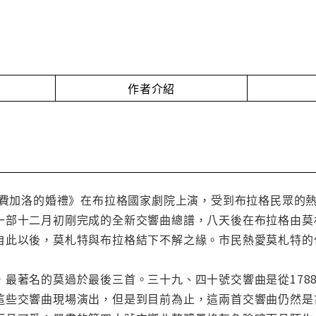
作者介紹
特《費加洛的婚禮》在布拉格國家劇院上演，受到布拉格民眾的
一部十二月初剛完成的全新交響曲總譜，八天後在布拉格由莫
自此以後，莫札特與布拉格結下不解之緣。市民熱愛莫札特的
，最著名的莫過於最後三首。三十九、四十號交響曲是從178
這些交響曲現場演出，但是到目前為止，這兩首交響曲仍然是