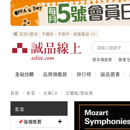
防詐3要訣：不聽信、不操作、掛斷電話
(詳)
禮享偶爸節
圖書全
全站分類
品牌旗艦館
排行榜
誠品選書
首頁
影音
古典CD
交響曲/管絃樂
影音
📌強檔推薦