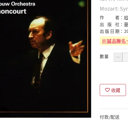
Mozart: Sy
作
者：
出
版
社：
出
版
日
期：
2
刷
誠品聯名
數量
收藏
付款/配送