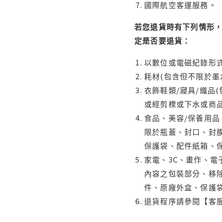
國際航空客運服務。
若您退貨時有下列情形，
定是否要退貨：
以數位或電磁紀錄形式
耗材(包含但不限於墨
衣飾鞋類/寢具/織品
或經剪標或下水或商
食品、美容/保養用
限於瓶蓋、封口、封膜
保護袋、配件紙箱、
家電、3C、畫作、
內容之包裝部分、移除
件、原廠外盒、保護
退貨程序請參閱【客