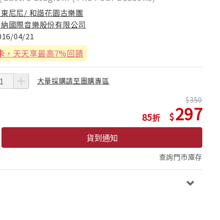
安東尼尼/ 和諧花園古樂團
華納國際音樂股份有限公司
016/04/21
卡
，天天享最高7%回饋
大量採購請至團購專區
350
297
85
貨到通知
查詢門市庫存