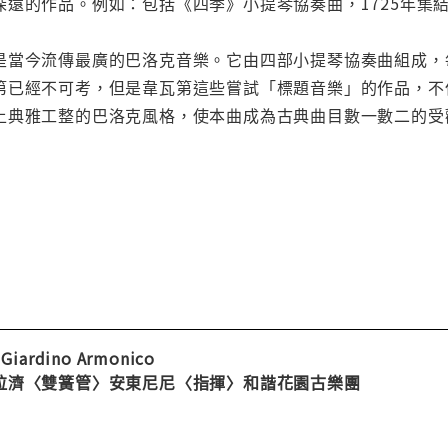
深遠的作品。例如：包括《四季》小提琴協奏曲，1725年集
是當今流傳最廣的巴洛克音樂。它由四部小提琴協奏曲組成，
第已經不可考，但是韋瓦第這些嘗試「標題音樂」的作品，不
上典雅工整的巴洛克風格，使本曲成為古典曲目數一數二的受
l Giardino Armonico
拉濟〈雙簧管〉安東尼尼〈指揮〉和諧花園古樂團