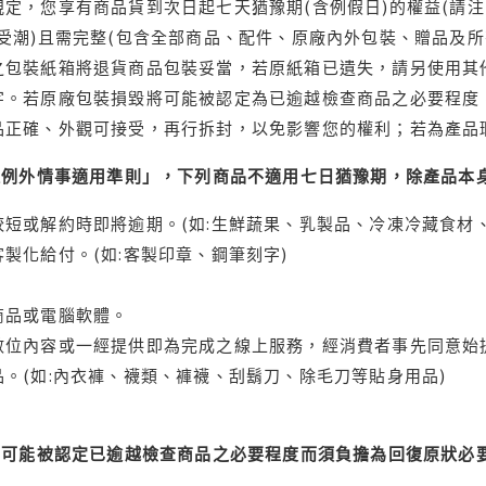
定，您享有商品貨到次日起七天猶豫期(含例假日)的權益(請
受潮)且需完整(包含全部商品、配件、原廠內外包裝、贈品及所
之包裝紙箱將退貨商品包裝妥當，若原紙箱已遺失，請另使用其
字。若原廠包裝損毀將可能被認定為已逾越檢查商品之必要程度，
品正確、外觀可接受，再行拆封，以免影響您的權利；若為產品
理例外情事適用準則」，下列商品不適用七日猶豫期，除產品本
短或解約時即將逾期。(如:生鮮蔬果、乳製品、冷凍冷藏食材、
製化給付。(如:客製印章、鋼筆刻字)
商品或電腦軟體。
位內容或一經提供即為完成之線上服務，經消費者事先同意始提
。(如:內衣褲、襪類、褲襪、刮鬍刀、除毛刀等貼身用品)
可能被認定已逾越檢查商品之必要程度而須負擔為回復原狀必要