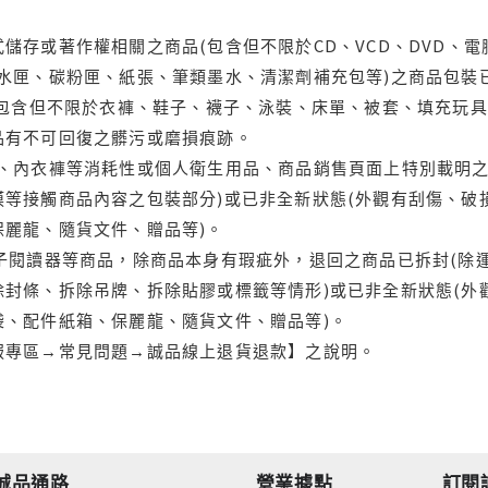
儲存或著作權相關之商品(包含但不限於CD、VCD、DVD、電
水匣、碳粉匣、紙張、筆類墨水、清潔劑補充包等)之商品包裝已
(包含但不限於衣褲、鞋子、襪子、泳裝、床單、被套、填充玩具
品有不可回復之髒污或磨損痕跡。
品、內衣褲等消耗性或個人衛生用品、商品銷售頁面上特別載明之
等接觸商品內容之包裝部分)或已非全新狀態(外觀有刮傷、破
保麗龍、隨貨文件、贈品等)。
電子閱讀器等商品，除商品本身有瑕疵外，退回之商品已拆封(除
封條、拆除吊牌、拆除貼膠或標籤等情形)或已非全新狀態(外
袋、配件紙箱、保麗龍、隨貨文件、贈品等)。
服專區→常見問題→誠品線上退貨退款】之說明。
誠品通路
營業據點
訂閱