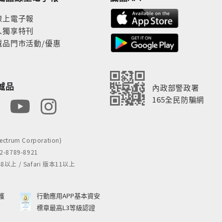
線上電子報
人獨享特刊
誠品門市活動/優惠
誠品
內政部警政署
165全民防騙網
rum Corporation)
8789-8921
 / Safari 版本11以上
獲
行動應用APP基本資安
標章最高L3等級認證