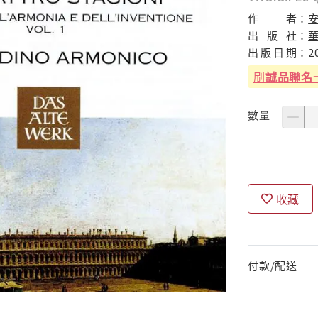
作
者：
出
版
社：
出
版
日
期：
2
刷
誠品聯名
數量
收藏
付款/配送