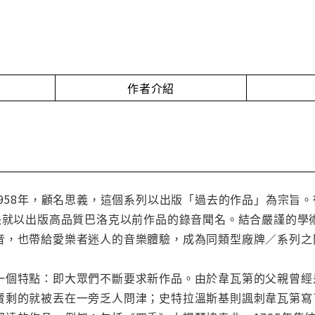
作者介紹
rk成立於1958年，顧名思義，這個系列以出版「過去的作品」為
erk很快就以出版高品質巴洛克以前作品的錄音聞名。結合嚴謹的學術
音，也帶給愛樂者迷人的音樂體驗，成為同類型廠牌／系列之
一個特點：即大眾們不斷要求新作品。由於韋瓦第的父親曾經
賣剩的就被丟在一旁乏人問津；史特拉溫斯基則諷刺韋瓦第寫