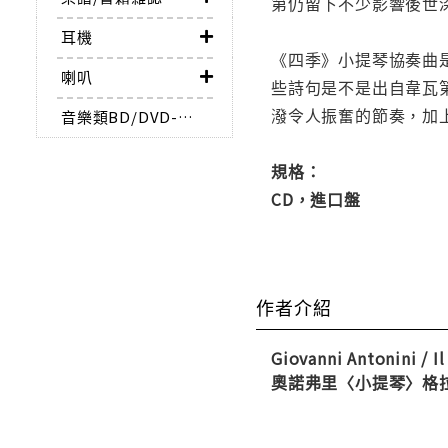
第仍留下不少影響後世
耳機
《四季》小提琴協奏曲
喇叭
些詩句是不是出自韋瓦
潑令人振奮的節奏，加
音樂類BD/DVD-AUDIO
規格：
CD，進口盤
作者介紹
Giovanni Antonini / I
奧諾弗里〈小提琴〉格