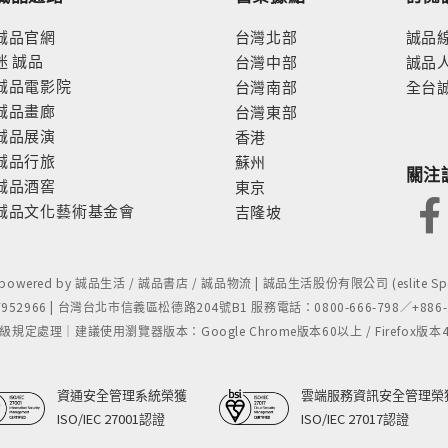
誠品官網
台灣北部
誠品
迷
誠品
台灣中部
誠品
誠品電影院
台灣南部
全台
誠品畫廊
台灣東部
誠品展演
香港
誠品行旅
蘇州
關注
誠品酒窖
東京
誠品文化藝術基金會
吉隆坡
- powered by 誠品生活 / 誠品書店 / 誠品物流 | 誠品生活股份有限公司 (eslite Spect
52966 | 台灣台北市信義區松德路204號B1 服務電話：0800-666-798／+886-2-
處理｜建議使用瀏覽器版本：Google Chrome版本60以上 / Firefox版本48以上
資通安全管理系統榮獲
雲端服務資訊安全管理榮
ISO/IEC 27001認證
ISO/IEC 27017認證