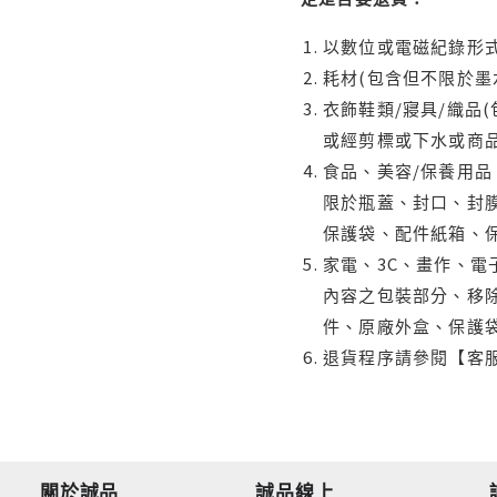
以數位或電磁紀錄形式
耗材(包含但不限於墨
衣飾鞋類/寢具/織品
或經剪標或下水或商
食品、美容/保養用
限於瓶蓋、封口、封膜
保護袋、配件紙箱、
家電、3C、畫作、
內容之包裝部分、移除
件、原廠外盒、保護
退貨程序請參閱【客
關於誠品
誠品線上