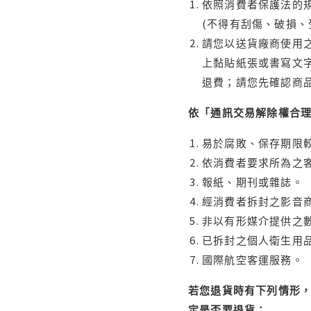
依照消費者保護法的規
(不得有刮傷、破損、
請您以送貨廠商使用
上黏貼紙張或書寫文
退費；請您先確認商
依「通訊交易解除權合
易於腐敗、保存期限較
依消費者要求所為之客
報紙、期刊或雜誌。
經消費者拆封之影音
非以有形媒介提供之數
已拆封之個人衛生用品
國際航空客運服務。
若您退貨時有下列情形，
定是否要退貨：