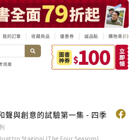
我的訂單
收藏商品
優惠券
誠品點
購物車(
)
0
考用展
 和聲與創意的試驗第一集 - 四季
列
 Quattro Stagioni (The Four Seasons)