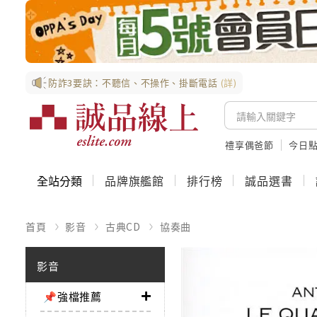
防詐3要訣：不聽信、不操作、掛斷電話
(詳)
禮享偶爸節
今日
全站分類
品牌旗艦館
排行榜
誠品選書
首頁
影音
古典CD
協奏曲
影音
📌強檔推薦