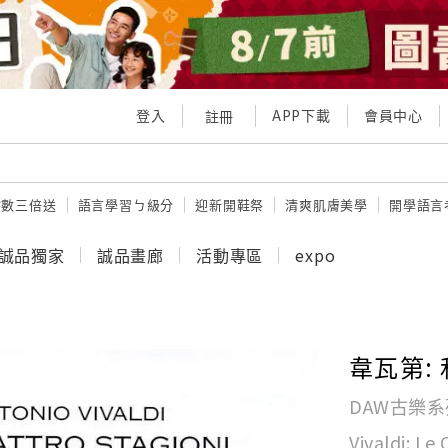
登入
APP下載
會員中心
註冊
點數三倍送
語言學習ㄅ級分
迎新開鞋祭
清爽肌膚美學
開學語言
誠品獨家
誠品畫廊
活動專區
expo
韋瓦第:
DAW古樂系
Vivaldi: Le