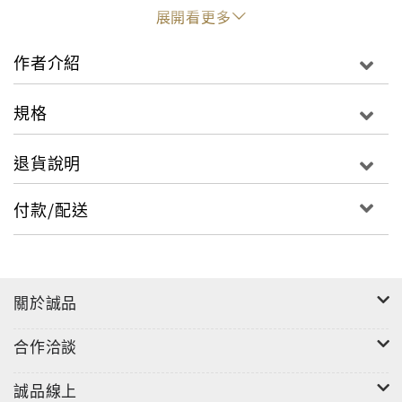
曼同為猶太人，並且幾乎同個時期在西方樂壇發展，有
展開看更多
著一份不同於其他音樂家的革命情感。九○年代，巴倫波
因的指揮成就已受到普遍的肯定，與全球頂尖的柏林愛
作者介紹
樂合作機會也日益頻繁，於是他與樂團邀請帕爾曼，錄
製了布拉姆斯的小提琴協奏曲，並且採用現場實況錄音
規格
方式發行。這是帕爾曼第二次錄製布拉姆斯小提琴協奏
曲，洗煉穩重，成熟內斂，技藝精湛，行雲流水收放自
退貨說明
如，當時不止留下錄音，同時還有影像紀錄，完整保存
了這場難能可貴的世紀音樂盛會。
付款/配送
規格：
CD，進口盤
關於誠品
合作洽談
誠品線上