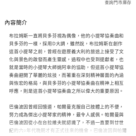
查詢門市庫存
內容簡介
布拉姆斯一直將貝多芬視為偶像，他的小提琴協奏曲和
貝多芬的一樣，採用D大調，雖然說，布拉姆斯在創作
這首小提琴之前，曾經在遊歷義大利的旅途上接受了文
化與景色的啟發而產生靈感，過程中也受到提獻者，也
就是當時的小提琴大師姚阿幸的協助，但這首小提琴協
奏曲避開了華麗的炫技，而著重在深刻精神層面的內涵
與恢宏的格局，與貝多芬的小提琴協奏曲在精神上相互
呼應，則是這首小提琴協奏曲之所以偉大的重要原因。
巴倫波因曾經回憶道，帕爾曼克服自己肢體上的不便，
努力成為傑出小提琴家的精神，最令人感佩。帕爾曼與
巴倫波因從小在台拉維夫就認識了，不過一直要到廿世
紀的六○年代晚期才有正式往來的機會。巴倫波因與帕爾