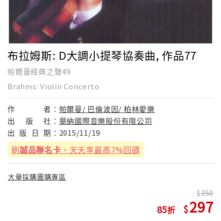
布拉姆斯: D大調小提琴協奏曲, 作品77
帕爾曼經典之聲49
Brahms: Violin Concerto
作
者：
帕爾曼/ 巴倫波因/ 柏林愛樂
出
版
社：
華納國際音樂股份有限公司
出
版
日
期：
2015/11/19
刷
誠品聯名卡
，天天享最高7%回饋
大量採購團購專區
350
297
85