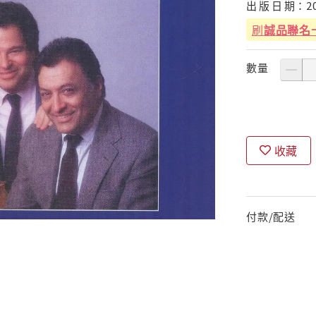
出
版
日
期：
2
刷
誠品聯名
數量
收藏
付款/配送