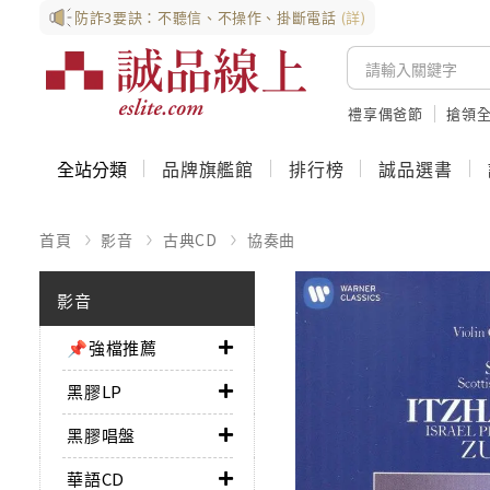
防詐3要訣：不聽信、不操作、掛斷電話
(詳)
禮享偶爸節
搶領全
全站分類
品牌旗艦館
排行榜
誠品選書
首頁
影音
古典CD
協奏曲
影音
📌強檔推薦
黑膠LP
黑膠唱盤
華語CD