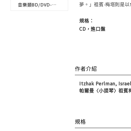
夢。」祖賓‧梅塔則是
音樂類BD/DVD-AUDIO
規格：
CD，進口盤
作者介紹
Itzhak Perlman, Israe
帕爾曼〈小提琴〉祖賓
規格