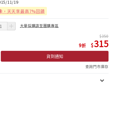
015/11/19
卡
，天天享最高7%回饋
大量採購請至團購專區
350
315
9
貨到通知
查詢門市庫存