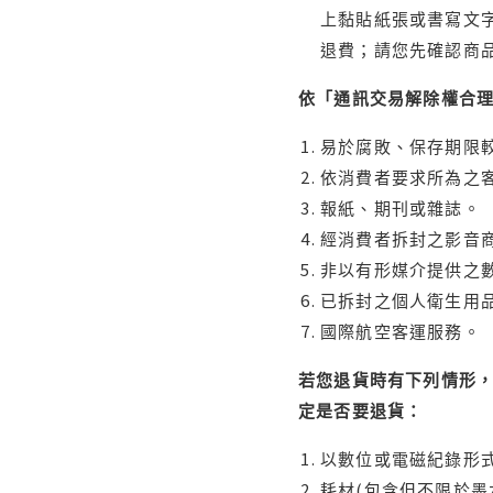
上黏貼紙張或書寫文
退費；請您先確認商
依「通訊交易解除權合
易於腐敗、保存期限較
依消費者要求所為之客
報紙、期刊或雜誌。
經消費者拆封之影音
非以有形媒介提供之數
已拆封之個人衛生用品
國際航空客運服務。
若您退貨時有下列情形，
定是否要退貨：
以數位或電磁紀錄形式
耗材(包含但不限於墨