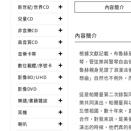
內容簡介
新世紀/世界CD
兒童CD
非音樂CD
內容簡介
高音質CD
根據文獻記載，布魯赫是
音樂卡帶
琴、管弦樂與豎琴自由
數位載體/序號卡
魯赫親身見證了浪漫派
影像BD/UHD
想曲」自然也不例外，
影像DVD
這是帕爾曼第二次錄製
樂譜/書籍雜誌
樂共同演出。帕爾曼與
忘懷祖國，數十年來，
耳機
合作，對我來說，是美
喇叭
演出的時候，他們真的