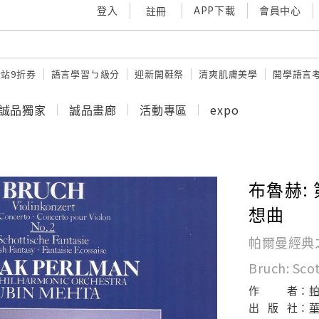
登入
APP下載
會員中心
註冊
站9折券
語言學習ㄅ級分
迎新開鞋祭
清爽肌膚美學
開學語言
誠品獨家
誠品畫廊
活動專區
expo
布魯赫:
想曲
帕爾曼經典
Bruch: Scot
作
者：
帕
出
版
社：