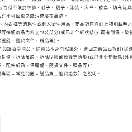
(包含但不限於衣褲、鞋子、襪子、泳裝、床單、被套、填充玩具
品有不可回復之髒污或磨損痕跡。
品、內衣褲等消耗性或個人衛生用品、商品銷售頁面上特別載明之
等接觸商品內容之包裝部分)或已非全新狀態(外觀有刮傷、破
保麗龍、隨貨文件、贈品等)。
電子閱讀器等商品，除商品本身有瑕疵外，退回之商品已拆封(除
封條、拆除吊牌、拆除貼膠或標籤等情形)或已非全新狀態(外
袋、配件紙箱、保麗龍、隨貨文件、贈品等)。
服專區→常見問題→誠品線上退貨退款】之說明。