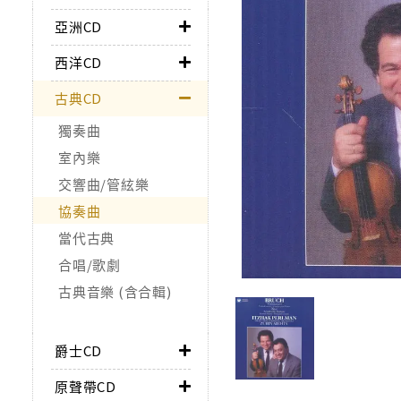
亞洲CD
西洋CD
古典CD
獨奏曲
室內樂
交響曲/管絃樂
協奏曲
當代古典
合唱/歌劇
古典音樂 (含合輯)
爵士CD
原聲帶CD