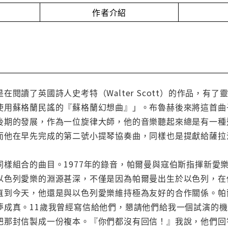
作者介紹
在閱讀了英國詩人史考特（Walter Scott）的作品，
使用蘇格蘭民謠的『蘇格蘭幻想曲』」。布魯赫後來將這首曲
後期的發展，作為一位旋律大師，他的音樂聽起來總是有一種
而他在早先完成的第二號小提琴協奏曲，同樣也是提獻給薩拉
同樣組合的曲目。1977年的錄音，帕爾曼與寇伯斯指揮新愛
以色列愛樂的淵源甚深，不僅是因為帕爾曼出生於以色列，在
直到今天，他還是與以色列愛樂維持極為友好的合作關係。帕
夢成真。11歲我曾經寫信給他們，懇請他們給我一個試演的
把那封信製成一份複本。『你們都沒有回信！』我說，他們回