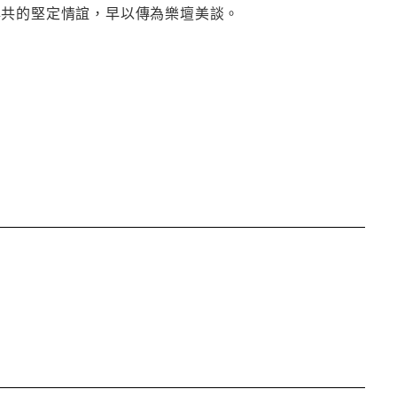
與共的堅定情誼，早以傳為樂壇美談。