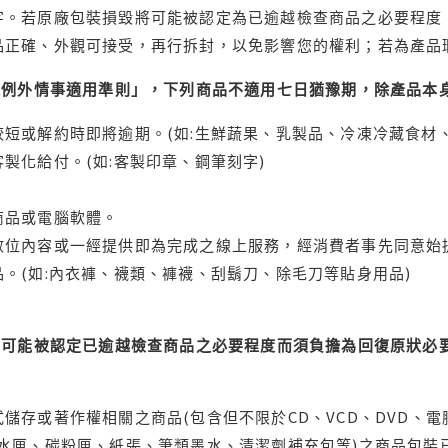
字。若原廠包裝損毀將可能被認定為已逾越檢查商品之必要程度，
品正確、外觀可接受，再行拆封，以免影響您的權利；若為產品
理例外情事適用準則」，下列商品不適用七日猶豫期，除產品本
短或解約時即將逾期。(如:生鮮蔬果、乳製品、冷凍冷藏食材、
製化給付。(如:客製印章、鋼筆刻字)
商品或電腦軟體。
位內容或一經提供即為完成之線上服務，經消費者事先同意始提
。(如:內衣褲、襪類、褲襪、刮鬍刀、除毛刀等貼身用品)
可能被認定已逾越檢查商品之必要程度而須負擔為回復原狀必要
儲存或著作權相關之商品(包含但不限於CD、VCD、DVD、電
水匣、碳粉匣、紙張、筆類墨水、清潔劑補充包等)之商品包裝已