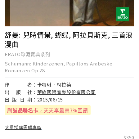
舒曼: 兒時情景, 蝴蝶, 阿拉貝斯克, 三首浪
漫曲
ERATO珍藏寶典系列
Schumann: Kinderzenen, Papillons Arabeske
Romanzen Op.28
作
者：
卡特琳．柯拉德
出
版
社：
華納國際音樂股份有限公司
出
版
日
期：
2015/06/15
刷
誠品聯名卡
，天天享最高7%回饋
大量採購團購專區
350