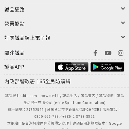
於1974年與1978年，也就是卡特琳‧柯拉德二十七歲與
三十一歲的錄音，有著熱情而且變化豐富的音色與動態
誠品通路
對比，大膽的想像力更是活生生的傳達出舒曼作品裡最
讓人著迷的地方。
營業據點
訂閱誠品線上電子報
錄音年份：1974 / 1978
關注誠品
規格：
CD，進口盤
誠品APP
內政部警政署
165全民防騙網
誠品線上eslite.com - powered by 誠品生活 / 誠品書店 / 誠品物流 | 誠品
生活股份有限公司 (eslite Spectrum Corporation)
統一編號：27952966 | 台灣台北市信義區松德路204號B1 服務電話：
0800-666-798／+886-2-8789-8921
本網站已依台灣網站內容分級規定處理｜建議使用瀏覽器版本：Google