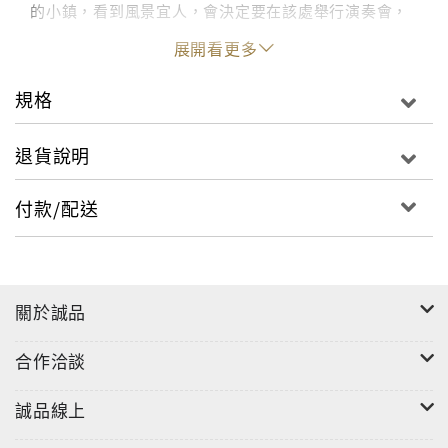
的小鎮，看到風景宜人，會決定要在該處舉行演奏會，
所以大家就會到處去找教堂或學校，看看是否有鋼琴和
展開看更多
容納聽眾的地點。所以他的演奏會沒有霍洛維茲那樣的
盛況，也沒有專人伺候的鋼琴，只有誠意和真心。他晚
規格
年更不喜歡背譜演奏，經常只在舞台上擺上一盞蠟燭，
演奏時全場光線熄滅，只留照著譜上的蠟燭，連他的臉
退貨說明
和手部都不讓看到。
付款/配送
李希特的音樂總是充滿令人不可解的神秘氣息和熱情，
他擁有超人般的精力和技巧，卻總是只演奏樂譜中的要
求，而又能常看到其他音樂家所未能洞視的深度。所以
他被稱為與作曲家擁有同等深度瞭解樂曲力量的稀有鋼
關於誠品
琴家。李希特的曲目極廣，上自巴哈下自現代樂派無所
不包。然而他最受歡迎的還是他的浪漫派鋼琴音樂演
合作洽談
奏。
誠品線上
李希特以無比鮮明、熱情而富說服力的詮釋，演奏了德