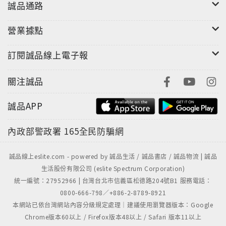
弗札克這首早期的傑作，精確果斷的音色、勾勒出廣闊
誠品通路
的幅度。小克萊巴與巴伐利亞國立管絃樂團的伴奏也是
一樣的恢宏。全片錄音效果極佳，音質清晰鮮明，空間
營業據點
感與定位也都極為突出。
訂閱誠品線上電子報
規格：
關注誠品
CD，進口盤
誠品APP
內政部警政署
165全民防騙網
誠品線上eslite.com - powered by 誠品生活 / 誠品書店 / 誠品物流 | 誠品
生活股份有限公司 (eslite Spectrum Corporation)
統一編號：27952966 | 台灣台北市信義區松德路204號B1 服務電話：
0800-666-798／+886-2-8789-8921
本網站已依台灣網站內容分級規定處理｜建議使用瀏覽器版本：Google
Chrome版本60以上 / Firefox版本48以上 / Safari 版本11以上