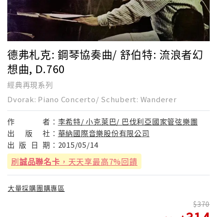
德弗札克: 鋼琴協奏曲/ 舒伯特: 流浪者幻
想曲, D.760
經典再現系列
Dvorak: Piano Concerto/ Schubert: Wanderer
作
者：
李希特/ 小克萊巴/ 巴伐利亞國家管弦樂團
出
版
社：
華納國際音樂股份有限公司
出
版
日
期：
2015/05/14
刷
誠品聯名卡
，天天享最高7%回饋
大量採購團購專區
370