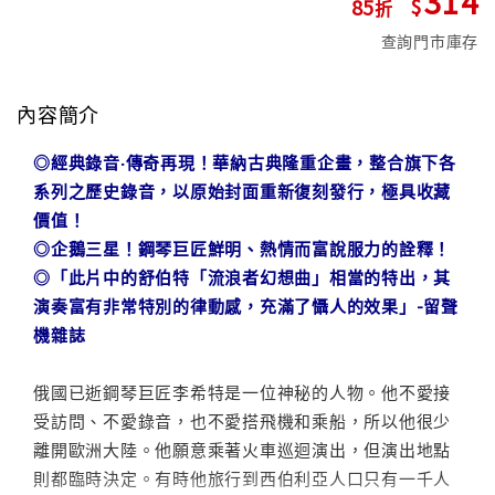
314
85
查詢門市庫存
內容簡介
◎經典錄音‧傳奇再現！華納古典隆重企畫，整合旗下各
系列之歷史錄音，以原始封面重新復刻發行，極具收藏
價值！
◎企鵝三星！鋼琴巨匠鮮明、熱情而富說服力的詮釋！
◎「此片中的舒伯特「流浪者幻想曲」相當的特出，其
演奏富有非常特別的律動感，充滿了懾人的效果」-留聲
機雜誌
俄國已逝鋼琴巨匠李希特是一位神秘的人物。他不愛接
受訪問、不愛錄音，也不愛搭飛機和乘船，所以他很少
離開歐洲大陸。他願意乘著火車巡迴演出，但演出地點
則都臨時決定。有時他旅行到西伯利亞人口只有一千人