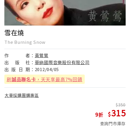
雪在燒
The Burning Snow
作
者：
黃鶯鶯
出
版
社：
華納國際音樂股份有限公司
出
版
日
期：
2012/04/05
刷
誠品聯名卡
，天天享最高7%回饋
大量採購團購專區
350
315
9
查詢門市庫存