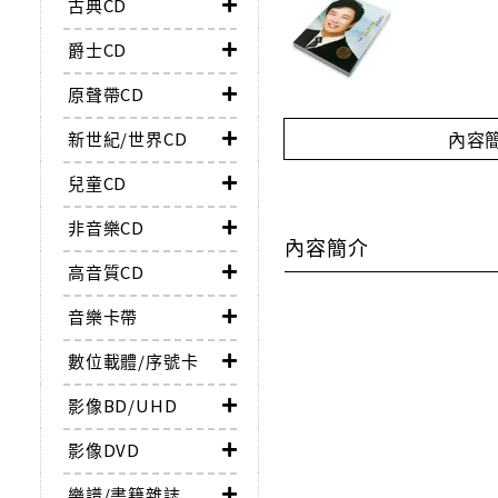
古典CD
爵士CD
原聲帶CD
內容
新世紀/世界CD
兒童CD
非音樂CD
內容簡介
高音質CD
音樂卡帶
數位載體/序號卡
影像BD/UHD
影像DVD
樂譜/書籍雜誌