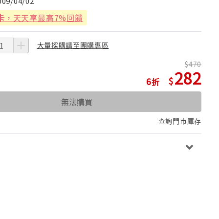
009/04/02
卡
，天天享最高7%回饋
大量採購請至團購專區
470
282
6
無法購買
查詢門市庫存