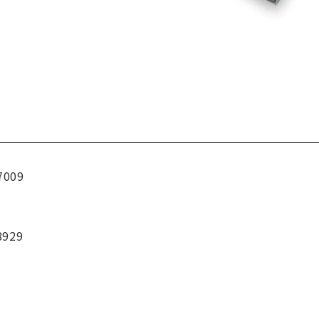
7009
8929