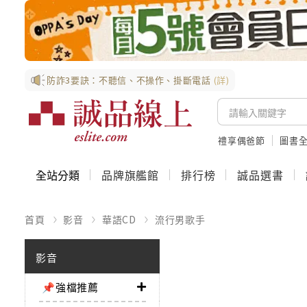
防詐3要訣：不聽信、不操作、掛斷電話
(詳)
禮享偶爸節
圖書全
全站分類
品牌旗艦館
排行榜
誠品選書
首頁
影音
華語CD
流行男歌手
影音
📌強檔推薦