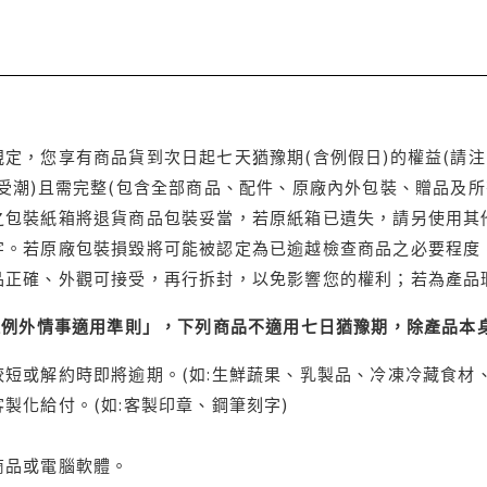
定，您享有商品貨到次日起七天猶豫期(含例假日)的權益(請
受潮)且需完整(包含全部商品、配件、原廠內外包裝、贈品及所
之包裝紙箱將退貨商品包裝妥當，若原紙箱已遺失，請另使用其
字。若原廠包裝損毀將可能被認定為已逾越檢查商品之必要程度，
品正確、外觀可接受，再行拆封，以免影響您的權利；若為產品
理例外情事適用準則」，下列商品不適用七日猶豫期，除產品本
短或解約時即將逾期。(如:生鮮蔬果、乳製品、冷凍冷藏食材、
製化給付。(如:客製印章、鋼筆刻字)
商品或電腦軟體。