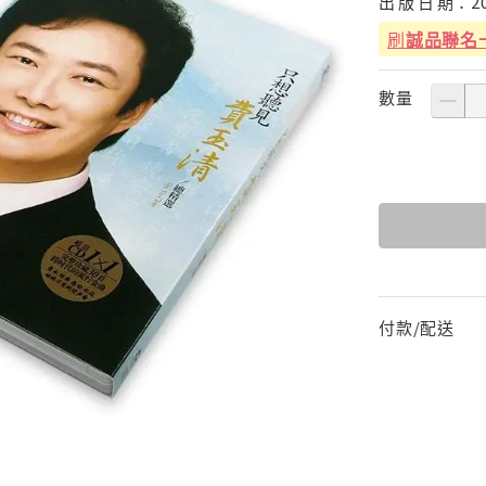
出
版
日
期：
2
刷
誠品聯名
數量
付款/配送