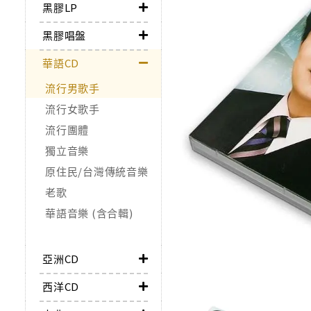
黑膠LP
黑膠唱盤
華語CD
流行男歌手
流行女歌手
流行團體
獨立音樂
原住民/台灣傳統音樂
老歌
華語音樂 (含合輯)
亞洲CD
西洋CD