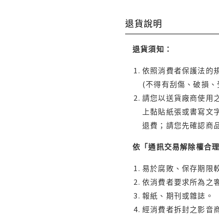
退貨說明
退貨須知：
依照消費者保護法的規
(不得有刮傷、破損、
請您以送貨廠商使用
上黏貼紙張或書寫文
退費；請您先確認商
依「通訊交易解除權合
易於腐敗、保存期限較
依消費者要求所為之客
報紙、期刊或雜誌。
經消費者拆封之影音