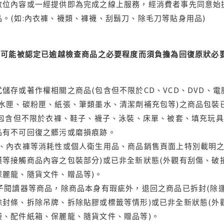
位內容或一經提供即為完成之線上服務，經消費者事先同意始提
。(如:內衣褲、襪類、褲襪、刮鬍刀、除毛刀等貼身用品)
可能被認定已逾越檢查商品之必要程度而須負擔為回復原狀必要
儲存或著作權相關之商品(包含但不限於CD、VCD、DVD、電
水匣、碳粉匣、紙張、筆類墨水、清潔劑補充包等)之商品包裝已
(包含但不限於衣褲、鞋子、襪子、泳裝、床單、被套、填充玩具
品有不可回復之髒污或磨損痕跡。
品、內衣褲等消耗性或個人衛生用品、商品銷售頁面上特別載明之
等接觸商品內容之包裝部分)或已非全新狀態(外觀有刮傷、破
保麗龍、隨貨文件、贈品等)。
電子閱讀器等商品，除商品本身有瑕疵外，退回之商品已拆封(除
封條、拆除吊牌、拆除貼膠或標籤等情形)或已非全新狀態(外
袋、配件紙箱、保麗龍、隨貨文件、贈品等)。