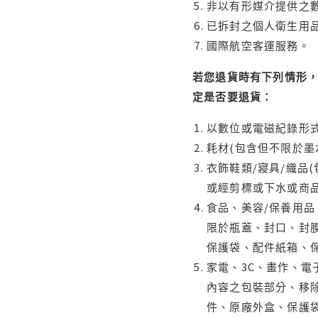
非以有形媒介提供之數
已拆封之個人衛生用品
國際航空客運服務。
若您退貨時有下列情形，
定是否要退貨：
以數位或電磁紀錄形式
耗材(包含但不限於墨
衣飾鞋類/寢具/織品
或經剪標或下水或商
食品、美容/保養用
限於瓶蓋、封口、封膜
保護袋、配件紙箱、
家電、3C、畫作、
內容之包裝部分、移除
件、原廠外盒、保護