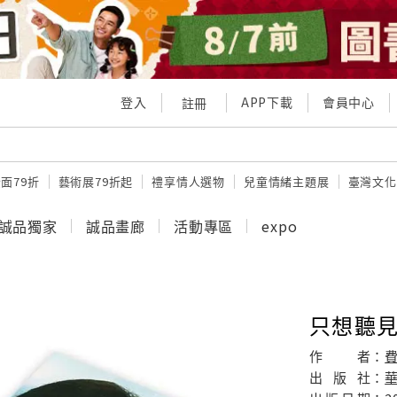
登入
APP下載
會員中心
註冊
面79折
藝術展79折起
禮享情人選物
兒童情緒主題展
臺灣文化
誠品獨家
誠品畫廊
活動專區
expo
只想聽見
作
者：
出
版
社：