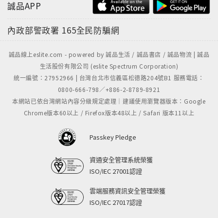
03. Leave Out All The Rest其餘不重要
誠品APP
04. Bleed It Out榨乾
內政部警政署
165全民防騙網
05. Shadow Of The Day白晝黑影
誠品線上eslite.com - powered by 誠品生活 / 誠品書店 / 誠品物流 | 誠品
生活股份有限公司 (eslite Spectrum Corporation)
06. What I've Done過去的我
統一編號：27952966 | 台灣台北市信義區松德路204號B1 服務電話：
0800-666-798／+886-2-8789-8921
本網站已依台灣網站內容分級規定處理｜建議使用瀏覽器版本：Google
07. Hands Held High雙手高舉
Chrome版本60以上 / Firefox版本48以上 / Safari 版本11以上
08. No More Sorrow苦痛不再
Passkey Pledge
09. Valentine's Day情人節
資通安全管理系統榮獲
ISO/IEC 27001認證
10. In Between進退兩難
雲端服務資訊安全管理榮獲
ISO/IEC 27017認證
11. In Pieces殘局