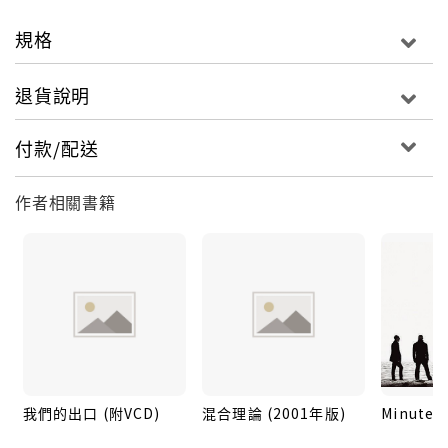
(Hybrid Theory)”到“天空之城美特拉
(Meteora)”，這六個年輕人用音樂、影像、態度，為
規格
新的世代寫下屬於他們自己的名字！
退貨說明
此輯是由聯合公園首腦麥可，及拿下多座葛萊美獎的傳
付款/配送
奇製作人暨搖滾宗師Rick Rubin破天荒共同操刀製作，
花費整整超過14個月的時間錄音，創作出150多首歌
作者相關書籍
曲，100多首的DEMO，並篩選出18首歌，最後完成12
首細心雕飾的作品，包括了：全美現代搖滾榜10週冠軍
單曲、亦是電影【變形金剛】片尾主題曲的「What
I’ve Done」，金屬氣息重壓胸口、令人久久無法喘息
的「No More Sorrow」，全美現代搖滾榜亞軍單曲的
「Bleed It Out」..等。專輯一發行便橫掃各國排行榜，
不僅迅速拿下全球逾32國專輯排行冠軍寶座，更締造了
台灣唱片市場的銷售奇蹟，創下預購破金唱片，上市當
天破白金唱片、5個月破雙白金的紀錄，並一舉囊括唱片
我們的出口 (附VCD)
混合理論 (2001年版)
Minutes 
行、數位平台與電台排行冠軍！