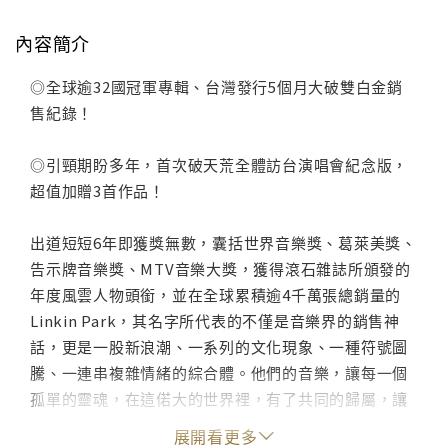
內容簡介
◎全球逾32國冠軍專輯、台灣發行5個月大破雙白金銷
售紀錄！
◎引頸期盼多年，首次破天荒全體訪台演唱會紀念版，
超值加贈3首作品！
出道短短6年即獲獎無數，囊括世界音樂獎、葛萊美獎、
告示牌音樂獎、MTV音樂大獎，獲得滾石雜誌所頒發的
年度風雲人物頭銜，並在全球累積逾4千萬張總銷量的
Linkin Park，其名字所代表的不僅是音樂界的銷售神
話，更是一股新浪潮、一系列的文化現象、一種符號圖
騰、一連串複雜情緒的綜合體。他們的音樂，讓每一個
孤單的靈魂，在這偌大的世界裡，有了共同的歸屬，讓
所有的不安疑惑，有了宣洩出口。從“混合理論
展開看更多