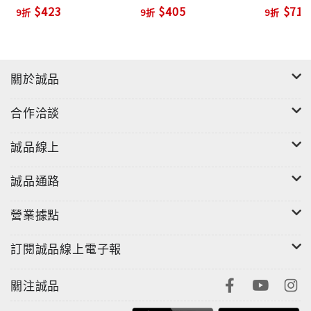
$423
$405
$715
9折
9折
9折
為紀念2007年年底所舉辦的亞洲巡迴演唱會，並首次破
天荒全體團員到齊訪台演唱，所發行的此亞洲巡迴紀念
版，超值加贈3首作品，包括：｢What I’ve Done｣混
關於誠品
音版、｢Given Up｣現場版以及實體發行未收錄過的抒情
搖滾曲｢No Roads Left｣。此外，憑內附的專屬密碼，
合作洽談
還可上網下載５首2007亞洲巡迴演唱會的精彩實況錄
誠品線上
音！
誠品通路
■曲目
營業據點
01. Wake甦醒時刻
訂閱誠品線上電子報
02. Given Up放棄了
關注誠品