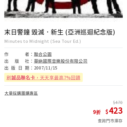
末日警鐘 毀滅．新生 (亞洲巡迴紀念版)
Minutes to Midnight (Sea Tour Ed.)
作
者：
聯合公園
出
版
社：
華納國際音樂股份有限公司
出
版
日
期：
2007/11/15
刷
誠品聯名卡
，天天享最高7%回饋
大量採購團購專區
470
423
9
查詢門市庫存