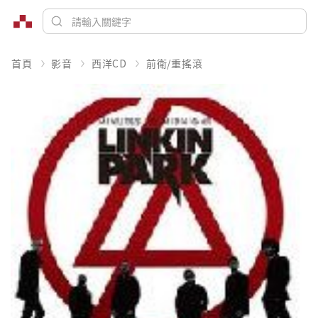
首頁
影音
西洋CD
前衛/重搖滾