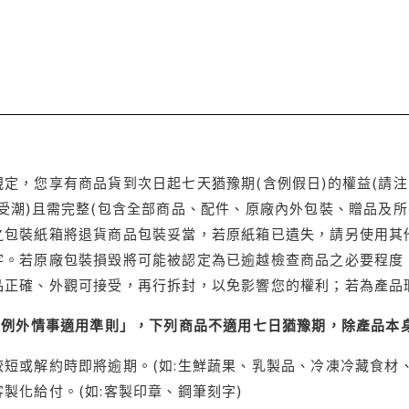
定，您享有商品貨到次日起七天猶豫期(含例假日)的權益(請
受潮)且需完整(包含全部商品、配件、原廠內外包裝、贈品及所
之包裝紙箱將退貨商品包裝妥當，若原紙箱已遺失，請另使用其
字。若原廠包裝損毀將可能被認定為已逾越檢查商品之必要程度，
品正確、外觀可接受，再行拆封，以免影響您的權利；若為產品
理例外情事適用準則」，下列商品不適用七日猶豫期，除產品本
短或解約時即將逾期。(如:生鮮蔬果、乳製品、冷凍冷藏食材、
製化給付。(如:客製印章、鋼筆刻字)