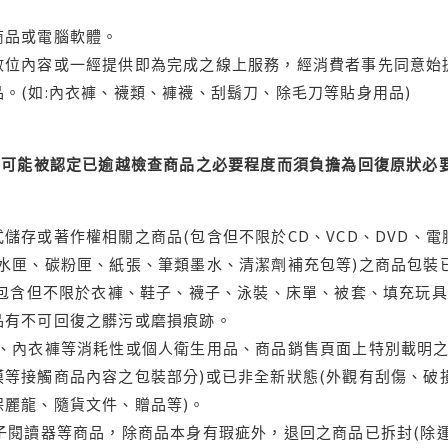
商品或電腦軟體。
位內容或一經提供即為完成之線上服務，經消費者事先同意始提
。(如:內衣褲、襪類、褲襪、刮鬍刀、除毛刀等貼身用品)
可能被認定已逾越檢查商品之必要程度而須負擔為回復原狀必要
儲存或著作權相關之商品(包含但不限於CD、VCD、DVD、電
水匣、碳粉匣、紙張、筆類墨水、清潔劑補充包等)之商品包裝已
(包含但不限於衣褲、鞋子、襪子、泳裝、床單、被套、填充玩具
品有不可回復之髒污或磨損痕跡。
品、內衣褲等消耗性或個人衛生用品、商品銷售頁面上特別載明之
等接觸商品內容之包裝部分)或已非全新狀態(外觀有刮傷、破
保麗龍、隨貨文件、贈品等)。
電子閱讀器等商品，除商品本身有瑕疵外，退回之商品已拆封(除