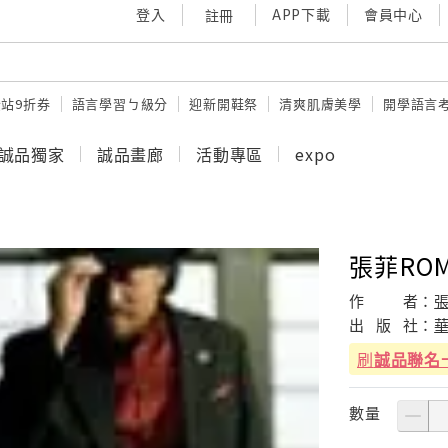
登入
APP下載
會員中心
註冊
站9折券
語言學習ㄅ級分
迎新開鞋祭
清爽肌膚美學
開學語言
誠品獨家
誠品畫廊
活動專區
expo
張菲RO
作
者：
出
版
社：
刷
誠品聯名
數量