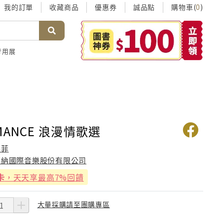
我的訂單
收藏商品
優惠券
誠品點
購物車(
)
0
考用展
MANCE 浪漫情歌選
張菲
華納國際音樂股份有限公司
卡
，天天享最高7%回饋
大量採購請至團購專區