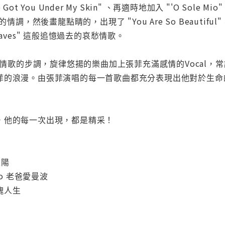
e Got You Under My Skin" 、再適時地加入 "'O Sole M
情調，然後畫龍點睛的，出現了 "You Are So Beautiful
n Leaves" 這般追憶過去的哀愁情歌。
浪漫情歌的步調，旋律悠揚的樂曲加上張菲充滿感情的Vocal
菲的浪漫。由張菲演唱的每一首歌曲都充分表現出他對於生命
，他的每一次出現，都是精采！
太陽
ambo 老爸愛曼波
 玫瑰人生