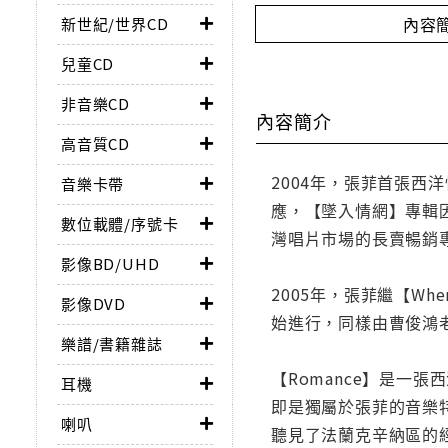
內容
新世紀/世界CD
兒童CD
非音樂CD
內容簡介
高音質CD
2004年，張菲首張
音樂卡帶
應，【墜入情網】專輯
數位載體/序號卡
灣唱片市場的長賣暢銷
影像BD/UHD
2005年，張菲繼【Whe
影像DVD
始進行，同樣由曹俊鴻
樂譜/書籍雜誌
【Romance】是
耳機
即是獨屬於張菲的音樂
喇叭
聽見了法蘭克辛納區的經典 "M