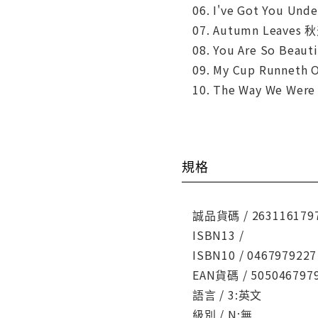
06. I've Got You 
07. Autumn Leave
08. You Are So Bea
09. My Cup Runnet
10. The Way We We
規格
誠品貨碼 / 263116179
ISBN13 /
ISBN10 / 0467979227
EAN貨碼 / 505046797
語言 / 3:英文
級別 / N:無