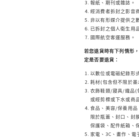
報紙、期刊或雜誌。
經消費者拆封之影音
非以有形媒介提供之數
已拆封之個人衛生用品
國際航空客運服務。
若您退貨時有下列情形，
定是否要退貨：
以數位或電磁紀錄形式
耗材(包含但不限於墨
衣飾鞋類/寢具/織品
或經剪標或下水或商
食品、美容/保養用
限於瓶蓋、封口、封膜
保護袋、配件紙箱、
家電、3C、畫作、