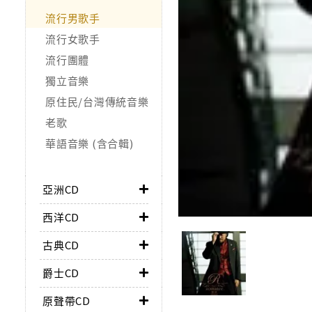
流行男歌手
流行女歌手
流行團體
獨立音樂
原住民/台灣傳統音樂
老歌
華語音樂 (含合輯)
亞洲CD
西洋CD
古典CD
爵士CD
原聲帶CD