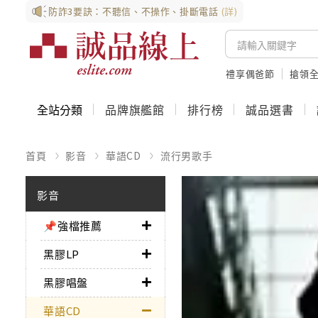
防詐3要訣：不聽信、不操作、掛斷電話
(詳)
禮享偶爸節
搶領全
全站分類
品牌旗艦館
排行榜
誠品選書
首頁
影音
華語CD
流行男歌手
影音
📌強檔推薦
黑膠LP
黑膠唱盤
華語CD