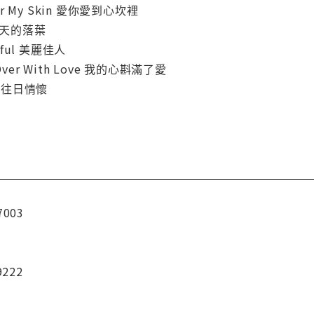
Under My Skin 愛你愛到心坎裡
s 秋天的落葉
utiful 美麗佳人
h Over With Love 我的心斟滿了愛
re 往日情懷
7003
9222