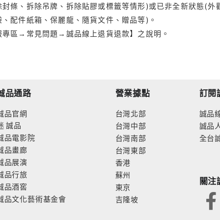
封條、拆除吊牌、拆除貼膠或標籤等情形)或已非全新狀態(外
袋、配件紙箱、保麗龍、隨貨文件、贈品等)。
服專區→常見問題→誠品線上退貨退款】之說明。
誠品通路
營業據點
訂閱
誠品官網
台灣北部
誠品
迷
誠品
台灣中部
誠品
誠品電影院
台灣南部
全台
誠品畫廊
台灣東部
誠品展演
香港
誠品行旅
蘇州
關注
誠品酒窖
東京
誠品文化藝術基金會
吉隆坡