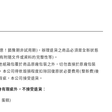
注意！猶豫期非試用期)，辦理退貨之商品必須是全新狀態
有附隨文件或資料的完整性等)。
他紙箱包覆於商品原廠包裝之外，切勿直接於原廠包裝
本公司得依毀損程度扣除回復原狀必要費用(整新費)後
瑕疵，本公司接受退貨。
身有瑕疵外，不接受退貨：
蛋糕)