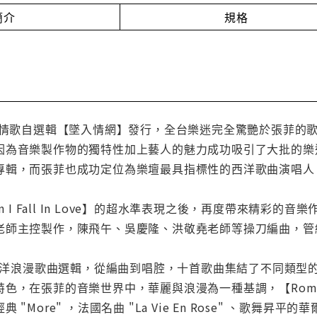
簡介
規格
西洋情歌自選輯【墜入情網】發行，全台樂迷完全驚艷於張菲的
因為音樂製作物的獨特性加上藝人的魅力成功吸引了大批的樂迷
專輯，而張菲也成功定位為樂壇最具指標性的西洋歌曲演唱人
n I Fall In Love】的超水準表現之後，再度帶來精彩的音
老師主控製作，陳飛午、吳慶隆、洪敬堯老師等操刀編曲，管
一張西洋浪漫歌曲選輯，從編曲到唱腔，十首歌曲集結了不同類
特色，在張菲的音樂世界中，華麗與浪漫為一種基調，【Rom
ore" ，法國名曲 "La Vie En Rose" 、歌舞昇平的華爾滋風味 