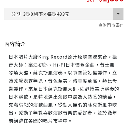
期
利率
每期
分期
3
0
✕
433
元
查詢門市庫存
內容簡介
日本唱片大廠King Record原汁原味空運來台。錄
音大師：高浪初郎。Hi-FI日本懷舊金曲，昔士風
發燒大碟，薩克斯風演奏。以真空管設備製作，立
體感覺表露無遺，音色至美，傳真度至高，類比母
帶製作。來至日本薩克斯風大師-佐野博美所演奏的
日本演歌，是特地選出演歌中最為人熟悉的精華，
充滿哀怨的演歌曲風，從動人無暇的薩克斯風中吹
出，感動了無數喜歡演歌音樂的愛好者，並於幾年
前絕跡在各國的唱片市場中。