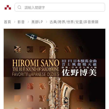
首頁
影音
黑膠LP
古典/跨界/世界/兒童/非音樂類