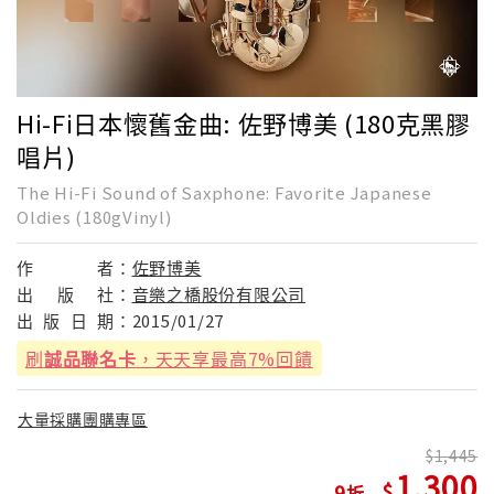
Hi-Fi日本懷舊金曲: 佐野博美 (180克黑膠
唱片)
The Hi-Fi Sound of Saxphone: Favorite Japanese
Oldies (180gVinyl)
作
者：
佐野博美
出
版
社：
音樂之橋股份有限公司
出
版
日
期：
2015/01/27
刷
誠品聯名卡
，天天享最高7%回饋
大量採購團購專區
1,445
1,300
9