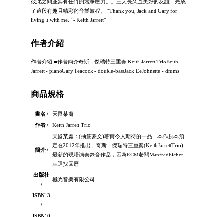
彼此之間並無有任何的競爭壓力。」三人長久且美好的友誼，完成
了這段有趣且精彩的音樂旅程。 “Thank you, Jack and Gary for
living it with me.” - Keith Jarrett"
作者介紹
作者介紹 ■作者簡介奇斯．傑瑞特三重奏 Keith Jarrett TrioKeith
Jarrett - pianoGary Peacock - double-bassJack DeJohnette - drums
商品規格
書名 /
天國某處
作者 /
Keith Jarrett Trio
天國某處：(抽筋豪文)著實令人期待的一品，本作原本預
定在2012年推出、奇斯．傑瑞特三重奏(KeithJarrettTrio)
簡介 /
最新的現場演奏錄音作品，因為ECM老闆ManfredEicher
幸運找回歷
出版社
極光音樂有限公司
/
ISBN13
/
ISBN10