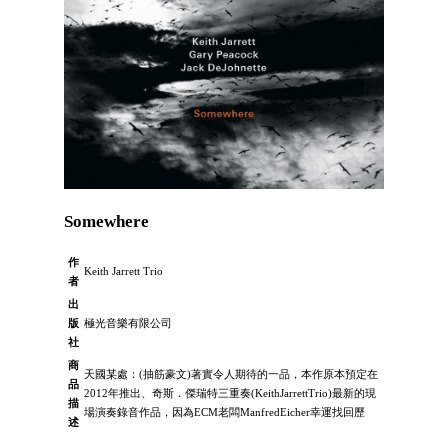
Somewhere
作
Keith Jarrett Trio
者
出
版
極光音樂有限公司
社
商
天國某處：(抽筋豪文)著實令人期待的一品，本作原本預定在
品
2012年推出、奇斯．傑瑞特三重奏(KeithJarrettTrio)最新的現
描
場演奏錄音作品，因為ECM老闆ManfredEicher幸運找回歷
述