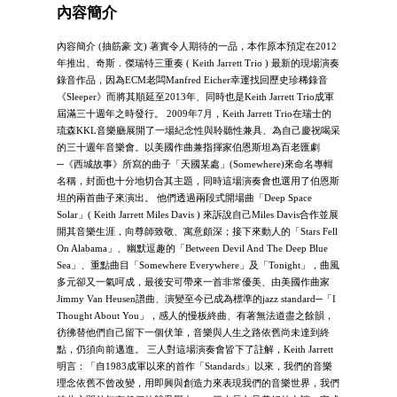
內容簡介
內容簡介 (抽筋豪 文) 著實令人期待的一品，本作原本預定在2012
年推出、奇斯．傑瑞特三重奏 ( Keith Jarrett Trio ) 最新的現場演奏
錄音作品，因為ECM老闆Manfred Eicher幸運找回歷史珍稀錄音
《Sleeper》而將其順延至2013年、同時也是Keith Jarrett Trio成軍
屆滿三十週年之時發行。 2009年7月，Keith Jarrett Trio在瑞士的
琉森KKL音樂廳展開了一場紀念性與聆聽性兼具、為自己慶祝喝采
的三十週年音樂會。以美國作曲兼指揮家伯恩斯坦為百老匯劇
─《西城故事》所寫的曲子「天國某處」(Somewhere)來命名專輯
名稱，封面也十分地切合其主題，同時這場演奏會也選用了伯恩斯
坦的兩首曲子來演出。 他們透過兩段式開場曲「Deep Space
Solar」( Keith Jarrett Miles Davis ) 來訴說自己Miles Davis合作並展
開其音樂生涯，向尊師致敬、寓意頗深；接下來動人的「Stars Fell
On Alabama」、幽默逗趣的「Between Devil And The Deep Blue
Sea」、重點曲目「Somewhere Everywhere」及「Tonight」，曲風
多元卻又一氣呵成，最後安可帶來一首非常優美、由美國作曲家
Jimmy Van Heusen譜曲、演變至今已成為標準的jazz standard─「I
Thought About You」，感人的慢板終曲、有著無法道盡之餘韻，
彷彿替他們自己留下一個伏筆，音樂與人生之路依舊尚未達到終
點，仍須向前邁進。 三人對這場演奏會皆下了註解，Keith Jarrett
明言：「自1983成軍以來的首作「Standards」以來，我們的音樂
理念依舊不曾改變，用即興與創造力來表現我們的音樂世界，我們