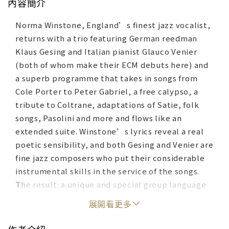
內容簡介
Norma Winstone, England’s finest jazz vocalist,
returns with a trio featuring German reedman
Klaus Gesing and Italian pianist Glauco Venier
(both of whom make their ECM debuts here) and
a superb programme that takes in songs from
Cole Porter to Peter Gabriel, a free calypso, a
tribute to Coltrane, adaptations of Satie, folk
songs, Pasolini and more and flows like an
extended suite. Winstone’s lyrics reveal a real
poetic sensibility, and both Gesing and Venier are
fine jazz composers who put their considerable
instrumental skills in the service of the songs.
The result: a unique and special group language
and one of the season’s outstanding recordings.
展開看更多