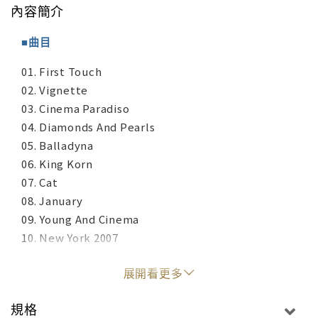
內容簡介
■曲目
01. First Touch
02. Vignette
03. Cinema Paradiso
04. Diamonds And Pearls
05. Balladyna
06. King Korn
07. Cat
08. January
09. Young And Cinema
10. New York 2007
展開看更多
規格