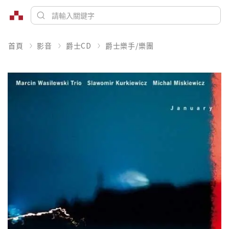
首頁
影音
爵士CD
爵士樂手/樂團