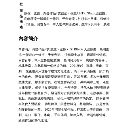
社
商
戲弦．弦戲：灣聲作品7號戲弦・弦戲XiSTRINGs天涯戲曲，
品
島嶼匯流一脈戲曲一條河、千年奔流，沖積鄉土故事、蜿蜒世
描
代情感。回首百年，華人世界動盪波瀾，臺灣何其有幸，廣結
述
內容簡介
內容簡介 灣聲作品7號 戲弦・弦戲Xi STRINGs 天涯戲曲，島嶼匯
流 一脈戲曲一條河、千年奔流， 沖積鄉土故事、蜿蜒世代情感。
回首百年，華人世界動盪波瀾， 臺灣何其有幸，廣結四方善緣，
地北天南，在此延續一個悠遠的願。 2001年起，崑曲、粵劇、京
劇… 先後被列入世界非物質文化遺產， 為千年表演藝術、賦予雋
永的角色。 灣聲樂團音樂總監李哲藝， 近20年來、多次合作華流
戲曲大家。 以創新古典、在地交響為底蘊， 共鳴兩岸三地、催生
古曲新境， 備受世界樂壇關注。 千年弄潮，世代水袖 灣聲樂團透
過年輕世代的整合力， 融合西方古典與東方樂曲， 老故事擬出新
觀點、舊曲調婉轉新思路。 恰似一場穿越時空的約定。 以器樂演
奏取代人聲唱腔， 傳統舞臺上的悲歡離合、整編換裝， 拉起音樂
創作嶄新的一幕。 2020年灣聲七號作品，粹選四大傳奇戲曲， 京
劇、崑曲、歌仔、粵劇， 千年傳唱、旋律入戲， 牽起島嶼情緣、
延續你我的世代流域。