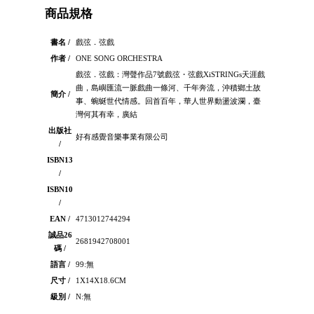
商品規格
書名 /
戲弦．弦戲
作者 /
ONE SONG ORCHESTRA
戲弦．弦戲：灣聲作品7號戲弦・弦戲XiSTRINGs天涯戲
曲，島嶼匯流一脈戲曲一條河、千年奔流，沖積鄉土故
簡介 /
事、蜿蜒世代情感。回首百年，華人世界動盪波瀾，臺
灣何其有幸，廣結
出版社
好有感覺音樂事業有限公司
/
ISBN13
/
ISBN10
/
EAN /
4713012744294
誠品26
2681942708001
碼 /
語言 /
99:無
尺寸 /
1X14X18.6CM
級別 /
N:無