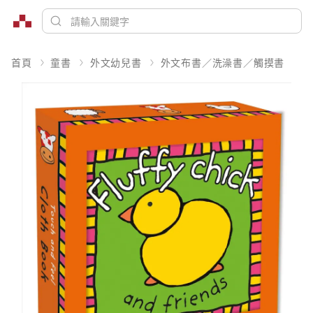
首頁
童書
外文幼兒書
外文布書／洗澡書／觸摸書