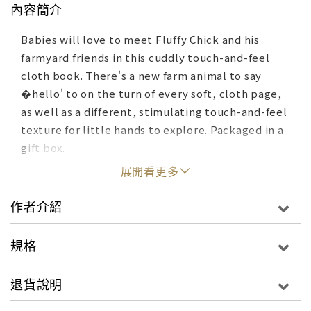
內容簡介
Babies will love to meet Fluffy Chick and his
farmyard friends in this cuddly touch-and-feel
cloth book. There's a new farm animal to say
�hello' to on the turn of every soft, cloth page,
as well as a different, stimulating touch-and-feel
texture for little hands to explore. Packaged in a
gift box.
展開看更多
作者介紹
規格
退貨說明