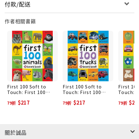
付款/配送
作者相關書籍
First 100 Soft to
First 100 Soft to
First 10
Touch: First 100
Touch: First 100
Touch: F
Animals
Trucks
Words
$217
$217
$21
79折
79折
79折
關於誠品