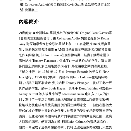
描
CohearentAudio的知名錄音師KevinGray對原始母帶進行全類
述
比重製上
內容簡介
內容簡介 ★全新版本-重新推出的[傳奇OJC-Original Jazz Classics系
列] 經典重刻最新發行，由 Cohearent Audio 的知名錄音師 Kevin
Gray 對原始母帶進行全類比重製上市，RTI名廠壓片180克經典重
生，重新包裝精典珍藏!!!★AMG-5星最高至尊高評 RVG錄音典藏
之作★約翰·柯川John Coltrane在底特律時期，結識了鋼琴家湯米·
弗拉納根 Tommy Flanagan，促成了此一經典作品的孕生。讓人驚
喜而難忘的聽到多位頂級樂手與湯米·弗拉納根之間的澎湃互動。
「貓之神行」於 1959 年 12 月在 Prestige Records 的子公司 New
Jazz 發行。1950 年代中期，約翰·柯川John Coltrane在底特律時
期，結識了鋼琴家湯米·弗拉納根 Tommy Flanagan，促成了此一經
典作品的孕生。鼓手 Louis Hayes、貝斯手 Doug Watkins 和吉他手
Kenny Burrell 等人以及小號手 Idrees Sulieman 也加入了2人的行
列，進行了一場活力滿檔且藝境深遠的集體演出...而儘管湯米·弗
拉納根之後也成為最受高度評價的爵士鋼琴家之一，但他在那個大
時代的核心表現主要是作為伴奏，他普遍的受到他的音樂家同行的
讚賞，但並沒有因為他時時展示的卓越能力而得到更廣泛的一般廣
大觀眾的認可。然而因為約翰·柯川John Coltrane的靈感與協作，
他們一同完成了這張卓越的專輯，同時也讓這位鋼琴家在此大放異