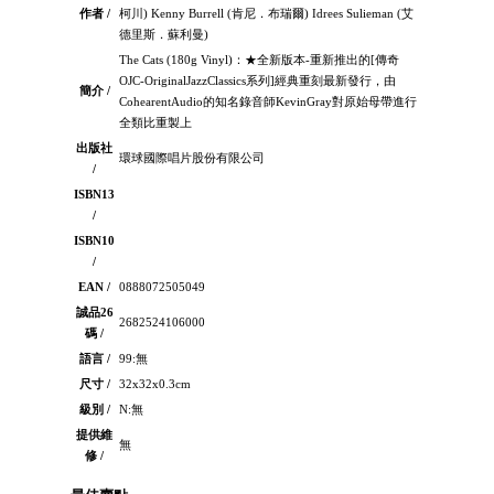
作者 /
柯川) Kenny Burrell (肯尼．布瑞爾) Idrees Sulieman (艾
德里斯．蘇利曼)
The Cats (180g Vinyl)：★全新版本-重新推出的[傳奇
OJC-OriginalJazzClassics系列]經典重刻最新發行，由
簡介 /
CohearentAudio的知名錄音師KevinGray對原始母帶進行
全類比重製上
出版社
環球國際唱片股份有限公司
/
ISBN13
/
ISBN10
/
EAN /
0888072505049
誠品26
2682524106000
碼 /
語言 /
99:無
尺寸 /
32x32x0.3cm
級別 /
N:無
提供維
無
修 /