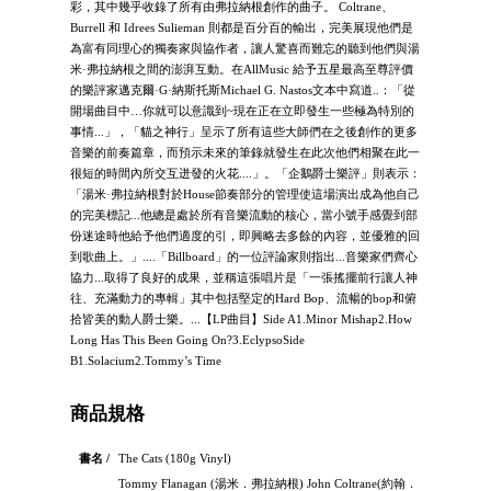
彩，其中幾乎收錄了所有由弗拉納根創作的曲子。 Coltrane、
Burrell 和 Idrees Sulieman 則都是百分百的輸出，完美展現他們是
為富有同理心的獨奏家與協作者，讓人驚喜而難忘的聽到他們與湯
米·弗拉納根之間的澎湃互動。在AllMusic 給予五星最高至尊評價
的樂評家邁克爾·G·納斯托斯Michael G. Nastos文本中寫道..：「從
開場曲目中…你就可以意識到~現在正在立即發生一些極為特別的
事情...」，「貓之神行」呈示了所有這些大師們在之後創作的更多
音樂的前奏篇章，而預示未來的筆錄就發生在此次他們相聚在此一
很短的時間內所交互迸發的火花....」。「企鵝爵士樂評」則表示：
「湯米·弗拉納根對於House節奏部分的管理使這場演出成為他自己
的完美標記...他總是處於所有音樂流動的核心，當小號手感覺到部
份迷途時他給予他們適度的引，即興略去多餘的內容，並優雅的回
到歌曲上。」....「Billboard」的一位評論家則指出...音樂家們齊心
協力...取得了良好的成果，並稱這張唱片是「一張搖擺前行讓人神
往、充滿動力的專輯」其中包括堅定的Hard Bop、流暢的bop和俯
拾皆美的動人爵士樂。...【LP曲目】Side A1.Minor Mishap2.How
Long Has This Been Going On?3.EclypsoSide
B1.Solacium2.Tommy’s Time
商品規格
書名 /
The Cats (180g Vinyl)
Tommy Flanagan (湯米．弗拉納根) John Coltrane(約翰．