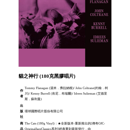
貓之神行 (180克黑膠唱片)
Tommy Flanagan (湯米．弗拉納根)/ John Coltrane(約翰．柯
作
川)/ Kenny Burrell (肯尼．布瑞爾)/ Idrees Sulieman (艾德里
者
斯．蘇利曼)
出
版
環球國際唱片股份有限公司
社
商
The Cats (180g Vinyl)：★全新版本-重新推出的[傳奇OJC-
品
OriginalJazzClassics系列]經典重刻最新發行，由