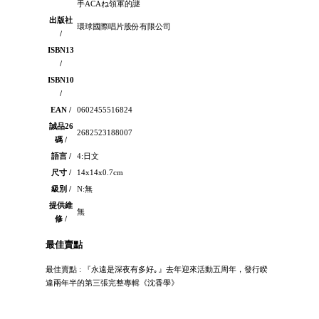
手ACAね領軍的謎
出版社
環球國際唱片股份有限公司
/
ISBN13
/
ISBN10
/
EAN /
0602455516824
誠品26
2682523188007
碼 /
語言 /
4:日文
尺寸 /
14x14x0.7cm
級別 /
N:無
提供維
無
修 /
最佳賣點
最佳賣點 : 『永遠是深夜有多好｡』去年迎來活動五周年，發行睽
違兩年半的第三張完整專輯《沈香學》