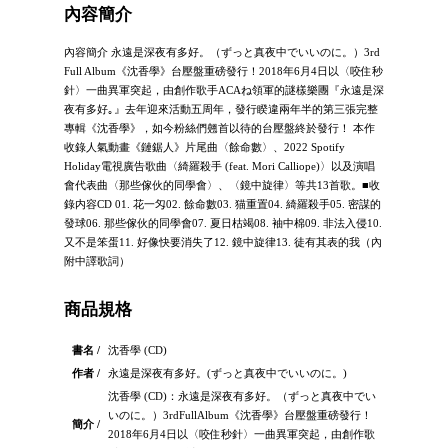
內容簡介
內容簡介 永遠是深夜有多好。（ずっと真夜中でいいのに。）3rd
Full Album《沈香學》台壓盤重磅發行！2018年6月4日以〈咬住秒
針〉一曲異軍突起，由創作歌手ACAね領軍的謎樣樂團『永遠是深
夜有多好｡』去年迎來活動五周年，發行睽違兩年半的第三張完整
專輯《沈香學》，如今粉絲們翹首以待的台壓盤終於發行！ 本作
收錄人氣動畫《鏈鋸人》片尾曲〈餘命數〉、2022 Spotify
Holiday電視廣告歌曲〈綺羅殺手 (feat. Mori Calliope)〉以及演唱
會代表曲〈那些傢伙的同學會〉、〈鏡中旋律〉等共13首歌。■收
錄内容CD 01. 花一匁02. 餘命數03. 猫重置04. 綺羅殺手05. 密謀的
發球06. 那些傢伙的同學會07. 夏日枯竭08. 袖中棉09. 非法入侵10.
又不是笨蛋11. 好像快要消失了12. 鏡中旋律13. 徒有其表的我（內
附中譯歌詞）
商品規格
書名 /
沈香學 (CD)
作者 /
永遠是深夜有多好。(ずっと真夜中でいいのに。)
沈香學 (CD)：永遠是深夜有多好。（ずっと真夜中でい
いのに。）3rdFullAlbum《沈香學》台壓盤重磅發行！
簡介 /
2018年6月4日以〈咬住秒針〉一曲異軍突起，由創作歌