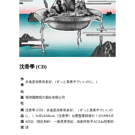
沈香學 (CD)
作
永遠是深夜有多好。(ずっと真夜中でいいのに。)
者
出
版
環球國際唱片股份有限公司
社
商
沈香學 (CD)：永遠是深夜有多好。（ずっと真夜中でいいの
品
に。）3rdFullAlbum《沈香學》台壓盤重磅發行！2018年6月
描
4日以〈咬住秒針〉一曲異軍突起，由創作歌手ACAね領軍的
述
謎