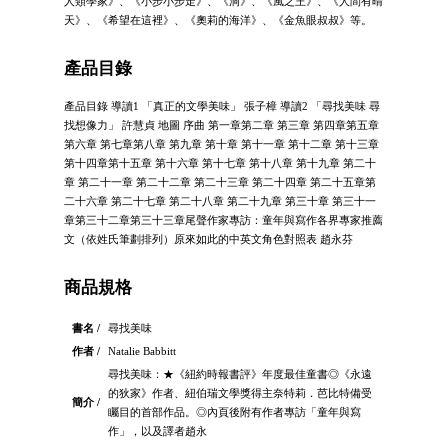
人類學家》、《小步小步走》、《洞》、《風之王》、《人間有晴
天》、《希望在這裡》、《奧莉的海洋》、《金魚眼叔叔》等。
產品目錄
產品目錄 導讀1 「真正的文學美味」 張子樟 導讀2 「尋找美味 尋
找想像力」 許慧貞 地圖 序曲 第一章第二章 第三章 第四章第五章
第六章 第七章第八章 第九章 第十章 第十一章 第十二章 第十三章
第十四章第十五章 第十六章 第十七章 第十八章 第十九章 第二十
章 第二十一章 第二十二章 第二十三章 第二十四章 第二十五章第
二十六章 第二十七章 第二十八章 第二十九章 第三十章 第三十一
章第三十二章第三十三章尾聲作家專訪：童年與寫作各界專家推薦
文（依姓氏筆劃排列）原來如此的中英文角色對照表 趙永芬
商品規格
書名 /
尋找美味
作者 /
Natalie Babbitt
尋找美味：★《紐約時報書評》年度最佳童書◎《永遠
的狄家》作者、紐伯瑞文學獎得主奈特莉．芭比特備受
簡介 /
矚目的首部作品。◎內頁後附有作者專訪「童年與寫
作」，以及譯者趙永