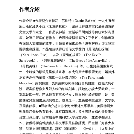
作者介紹
作者介紹 ■作者簡介奈特莉．芭比特（Natalie Babbitt）一九七五年
所出版的經典小說《永遠的狄家》，讓芭比特成為當代最受讚賞的
兒童文學作家之一，作品以神話、童話或民間傳說等傳統素材為基
底。她運用豐富的想像力，透過洗鍊卻細膩的文字敘述，創作出富
有深刻人文關懷的故事，引領讀者探索那些「沒有解答」卻至關重
要的生命課題。作品包括獲得紐伯瑞文學獎的《尼瑙克山探險》
（Knee-knock Rise），以及《魔鬼的故事》（The Devil's
Storybook）、《阿瑪麗麗絲號》（The Eyes of the Amaryllis）、
《尋找美味》（The Search for Delicious）等。出生於美國俄亥俄
州，小時候的願望是當個插畫家，在史密斯大學學習美術。婚後她
為丈夫創作的童書《第四十九位魔術師》（The Forty-ninth
Magician）繪製插畫，受到編輯鼓勵而開始自寫自畫，並嘗試寫小
說。豐富的想像力及對人物的細膩刻畫，讓她的小說大受歡迎，一
寫就是四十年。芭比特育有三名子女，現在居住於羅德島，是「美
國國家兒童圖書及讀寫聯盟」成員之一，並義務教授讀寫、文學以
及圖書館學。■譯者簡介趙永芬東海大學外文系畢業，美國德州大
學奧斯汀分校教育碩士。具有口譯執照，多次獲聘在國內外從事中
英文口譯工作。目前擔任中國科技大學英文講師，並從事翻譯工
作。曾獲得聯合報讀書人非文學類最佳翻譯獎、民生報「好書大家
讀」兒童文學類翻譯獎。譯有《爛泥怪》、《神偷》、《火星上的